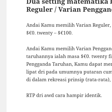
Dua setting matematika b
Reguler / Varian Pengga
Andai Kamu memilih Varian Reguler,
$€0. twenty – $€100.
Andai Kamu memilih Varian Penggan
taruhannya ialah masa $€0. twenty fi
Pengganda Taruhan, Kamu dapat memp
lipat dri pada umumnya putaran cuma
di dalam rekreasi prinsip (rata-rata),
RTP dri awd cara hampir identik.