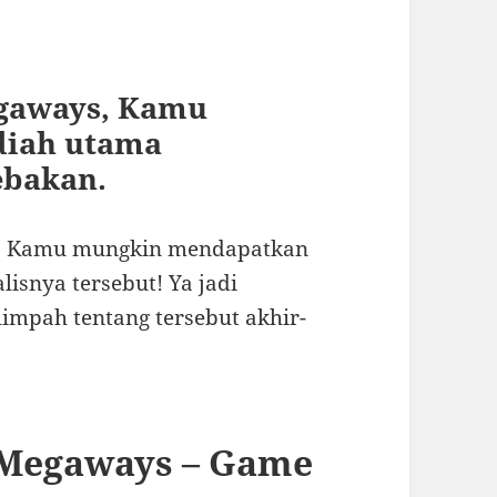
egaways, Kamu
diah utama
ebakan.
5, Kamu mungkin mendapatkan
alisnya tersebut! Ya jadi
mpah tentang tersebut akhir-
o Megaways – Game