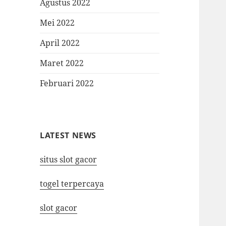
Agustus 2022
Mei 2022
April 2022
Maret 2022
Februari 2022
LATEST NEWS
situs slot gacor
togel terpercaya
slot gacor