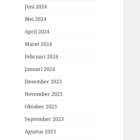
Juni 2024
Mei 2024
April 2024
Maret 2024
Februari 2024
Januari 2024
Desember 2023
November 2023
Oktober 2023
September 2023
Agustus 2023