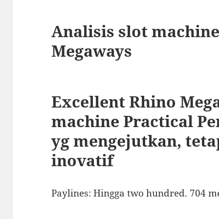
Analisis slot machin
Megaways
Excellent Rhino Mega
machine Practical P
yg mengejutkan, teta
inovatif
Paylines: Hingga two hundred. 704 