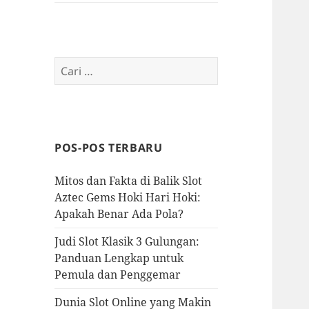
Cari
untuk:
POS-POS TERBARU
Mitos dan Fakta di Balik Slot
Aztec Gems Hoki Hari Hoki:
Apakah Benar Ada Pola?
Judi Slot Klasik 3 Gulungan:
Panduan Lengkap untuk
Pemula dan Penggemar
Dunia Slot Online yang Makin