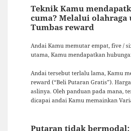
Teknik Kamu mendapatk
cuma? Melalui olahraga u
Tumbas reward
Andai Kamu memutar empat, five / s
utama, Kamu mendapatkan hubungan 
Andai tersebut terlalu lama, Kamu m
reward (“Beli Putaran Gratis”). Harg
aslinya. Oleh panduan pada mana, t
dicapai andai Kamu memainkan Varia
Putaran tidak bermodal: