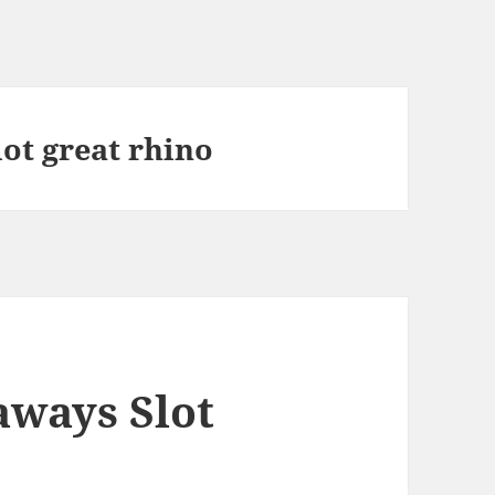
ot great rhino
aways Slot