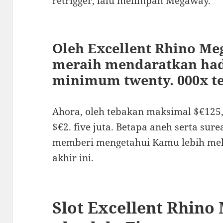
retrigger, lalu melimpah Megaway.
Oleh Excellent Rhino M
meraih mendaratkan ha
minimum twenty. 000x t
Ahora, oleh tebakan maksimal $€12
$€2. five juta. Betapa aneh serta sure
memberi mengetahui Kamu lebih meli
akhir ini.
Slot Excellent Rhin