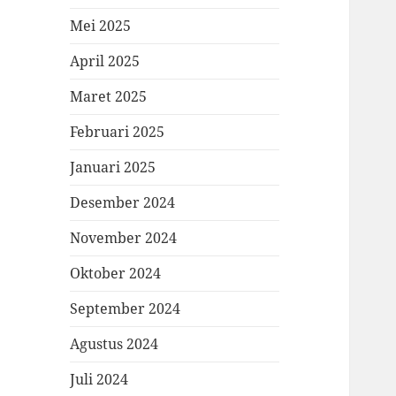
Mei 2025
April 2025
Maret 2025
Februari 2025
Januari 2025
Desember 2024
November 2024
Oktober 2024
September 2024
Agustus 2024
Juli 2024