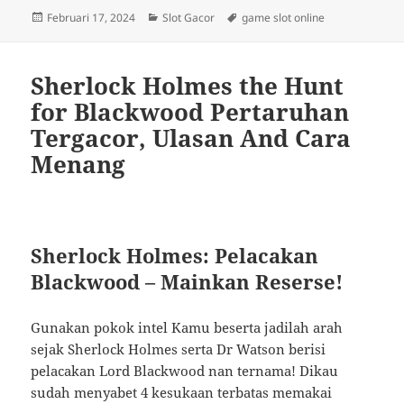
Diposkan
Kategori
Tag
Februari 17, 2024
Slot Gacor
game slot online
pada
Sherlock Holmes the Hunt
for Blackwood Pertaruhan
Tergacor, Ulasan And Cara
Menang
Sherlock Holmes: Pelacakan
Blackwood – Mainkan Reserse!
Gunakan pokok intel Kamu beserta jadilah arah
sejak Sherlock Holmes serta Dr Watson berisi
pelacakan Lord Blackwood nan ternama! Dikau
sudah menyabet 4 kesukaan terbatas memakai