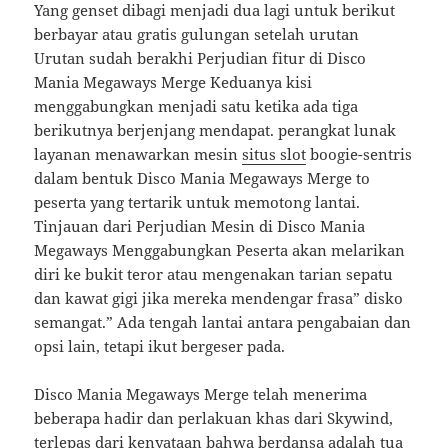
Yang genset dibagi menjadi dua lagi untuk berikut
berbayar atau gratis gulungan setelah urutan
Urutan sudah berakhi Perjudian fitur di Disco
Mania Megaways Merge Keduanya kisi
menggabungkan menjadi satu ketika ada tiga
berikutnya berjenjang mendapat. perangkat lunak
layanan menawarkan mesin
situs slot
boogie-sentris
dalam bentuk Disco Mania Megaways Merge to
peserta yang tertarik untuk memotong lantai.
Tinjauan dari Perjudian Mesin di Disco Mania
Megaways Menggabungkan Peserta akan melarikan
diri ke bukit teror atau mengenakan tarian sepatu
dan kawat gigi jika mereka mendengar frasa” disko
semangat.” Ada tengah lantai antara pengabaian dan
opsi lain, tetapi ikut bergeser pada.
Disco Mania Megaways Merge telah menerima
beberapa hadir dan perlakuan khas dari Skywind,
terlepas dari kenyataan bahwa berdansa adalah tua