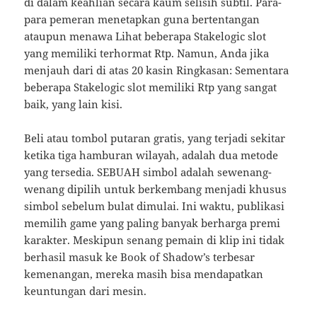
di dalam keahlian secara kaum selisih subtil. Para-
para pemeran menetapkan guna bertentangan
ataupun menawa Lihat beberapa Stakelogic slot
yang memiliki terhormat Rtp. Namun, Anda jika
menjauh dari di atas 20 kasin Ringkasan: Sementara
beberapa Stakelogic slot memiliki Rtp yang sangat
baik, yang lain kisi.
Beli atau tombol putaran gratis, yang terjadi sekitar
ketika tiga hamburan wilayah, adalah dua metode
yang tersedia. SEBUAH simbol adalah sewenang-
wenang dipilih untuk berkembang menjadi khusus
simbol sebelum bulat dimulai. Ini waktu, publikasi
memilih game yang paling banyak berharga premi
karakter. Meskipun senang pemain di klip ini tidak
berhasil masuk ke Book of Shadow’s terbesar
kemenangan, mereka masih bisa mendapatkan
keuntungan dari mesin.