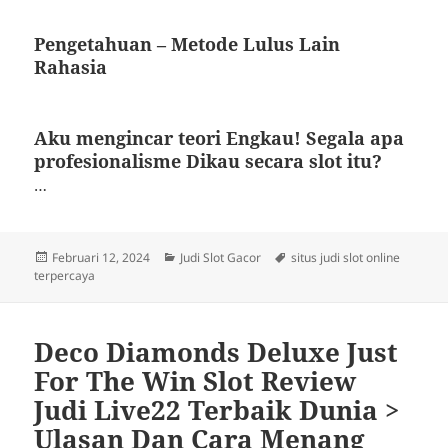
Pengetahuan – Metode Lulus Lain
Rahasia
Aku mengincar teori Engkau! Segala apa
profesionalisme Dikau secara slot itu?
…
Diposkan
Kategori
Tag
Februari 12, 2024
Judi Slot Gacor
situs judi slot online
pada
terpercaya
Deco Diamonds Deluxe Just
For The Win Slot Review
Judi Live22 Terbaik Dunia >
Ulasan Dan Cara Menang