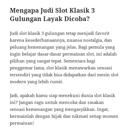
Mengapa Judi Slot Klasik 3
Gulungan Layak Dicoba?
Judi slot klasik 3 gulungan tetap menjadi favorit
karena kesederhanaannya, nuansa nostalgia, dan
peluang kemenangan yang jelas. Bagi pemula yang
ingin belajar dasar-dasar permainan slot, ini adalah
pilihan yang sangat tepat. Sementara bagi
penggemar lama, slot klasik menawarkan sensasi
tersendiri yang tidak bisa didapatkan dari mesin slot
modern yang lebih rumit.
Jadi, apakah kamu siap menekuni dunia slot klasik
ini? Jangan ragu untuk mencoba dan rasakan
sensasi kemenangan yang mengasyikkan. Ingat,
bermainlah dengan bijak dan nikmati setiap momen
permainan!