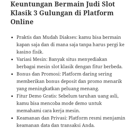
Keuntungan Bermain Judi Slot
Klasik 3 Gulungan di Platform
Online
Praktis dan Mudah Diakses: kamu bisa bermain
kapan saja dan di mana saja tanpa harus pergi ke
kasino fisik.
Variasi Mesin: Banyak situs menyediakan
berbagai mesin slot klasik dengan fitur berbeda.
Bonus dan Promosi: Platform daring sering
memberikan bonus deposit dan promo menarik
yang meningkatkan peluang menang.
Fitur Demo Gratis: Sebelum taruhan uang asli,
kamu bisa mencoba mode demo untuk
memahami cara kerja mesin.
Keamanan dan Privasi: Platform resmi menjamin
keamanan data dan transaksi Anda.