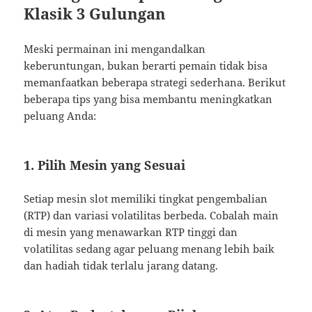
Klasik 3 Gulungan
Meski permainan ini mengandalkan
keberuntungan, bukan berarti pemain tidak bisa
memanfaatkan beberapa strategi sederhana. Berikut
beberapa tips yang bisa membantu meningkatkan
peluang Anda:
1. Pilih Mesin yang Sesuai
Setiap mesin slot memiliki tingkat pengembalian
(RTP) dan variasi volatilitas berbeda. Cobalah main
di mesin yang menawarkan RTP tinggi dan
volatilitas sedang agar peluang menang lebih baik
dan hadiah tidak terlalu jarang datang.