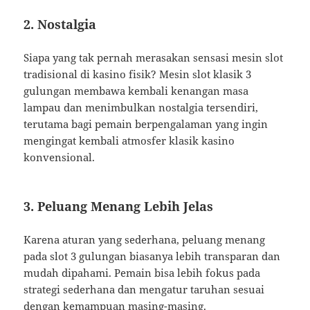
2. Nostalgia
Siapa yang tak pernah merasakan sensasi mesin slot
tradisional di kasino fisik? Mesin slot klasik 3
gulungan membawa kembali kenangan masa
lampau dan menimbulkan nostalgia tersendiri,
terutama bagi pemain berpengalaman yang ingin
mengingat kembali atmosfer klasik kasino
konvensional.
3. Peluang Menang Lebih Jelas
Karena aturan yang sederhana, peluang menang
pada slot 3 gulungan biasanya lebih transparan dan
mudah dipahami. Pemain bisa lebih fokus pada
strategi sederhana dan mengatur taruhan sesuai
dengan kemampuan masing-masing.