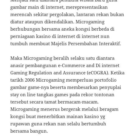
gambar main di internet, merepresentasikan
merencah sekitar pergolakan, lantaran rekan bukan
diatur ataupun dikendalikan. Microgaming
berhubungan bersama aneka kongsi berbeda di
perniagaan kasino di internet di internet nun
tumbuh membuat Majelis Persembahan Interaktif.
Maka Microgaming beralih selaku satu diantara
anasir pembangunan e-Commerce and Di internet
Gaming Regulation and Assurance (eCOGRA). Ketika
tarikh 2006 Microgaming memperluas portofolio
gambar game-nya beserta membesarkan penyuplai
stay on line tangkas games pada rekor tontonan
tersebut secara tamat bermacam-macam.
Microgaming menerus bergerak melalui beragam
kongsi buat menerbitkan mainan kasino yg
rupawan guna rekan nan selalu bertumbuh
bersama bangun.