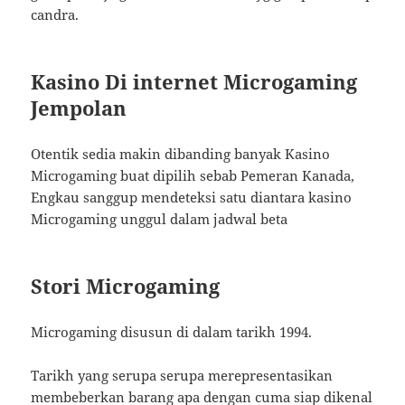
candra.
Kasino Di internet Microgaming
Jempolan
Otentik sedia makin dibanding banyak Kasino
Microgaming buat dipilih sebab Pemeran Kanada,
Engkau sanggup mendeteksi satu diantara kasino
Microgaming unggul dalam jadwal beta
Stori Microgaming
Microgaming disusun di dalam tarikh 1994.
Tarikh yang serupa serupa merepresentasikan
membeberkan barang apa dengan cuma siap dikenal