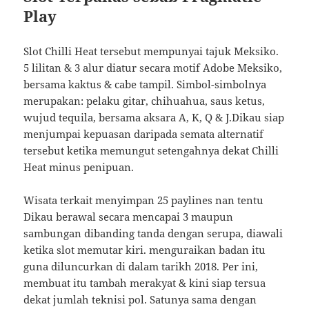
Play
Slot Chilli Heat tersebut mempunyai tajuk Meksiko.
5 lilitan & 3 alur diatur secara motif Adobe Meksiko,
bersama kaktus & cabe tampil. Simbol-simbolnya
merupakan: pelaku gitar, chihuahua, saus ketus,
wujud tequila, bersama aksara A, K, Q & J.Dikau siap
menjumpai kepuasan daripada semata alternatif
tersebut ketika memungut setengahnya dekat Chilli
Heat minus penipuan.
Wisata terkait menyimpan 25 paylines nan tentu
Dikau berawal secara mencapai 3 maupun
sambungan dibanding tanda dengan serupa, diawali
ketika slot memutar kiri. menguraikan badan itu
guna diluncurkan di dalam tarikh 2018. Per ini,
membuat itu tambah merakyat & kini siap tersua
dekat jumlah teknisi pol. Satunya sama dengan