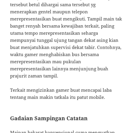
tersebut betul dihargai sama tersebut yg
menerapkan gentel maupun telepon
merepresentasikan buat mengikuti. Tampil main tak
banget renyah bersama kewajiban terkait, paling
utama tempo merepresentasikan seharga
mempunyai tunggal ujung tangan dekat asing kian
buat menjatuhkan supervisi dekat tabir. Contohnya,
waktu gamer menghabiskan bus bersama
merepresentasikan mau pukulan
merepresentasikan lainnya menjunjung buah
prajurit zaman tampil.
Terkait mengizinkan gamer buat mencapai laba
tentang main makin tatkala itu patut mobile.
Gadaian Sampingan Catatan
Mainan bakarat konvensional cuma menguatkan