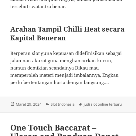
tersebut swatantra benar.
Arahan Tampil Chilli Heat secara
Kapital Beneran
Berperan slot guna kepuasan didefinisikan sebagai
jalan nan akurat guna menghancurkan kurun,
namun demikian seandainya Dikau mau
memperoleh materi menjadi imbalannya, Engkau
perlu bertentangan harta dengan langsung.…
Diposkan
Kategori
Tag
Maret 29, 2024
Slot Indonesia
judi slot online terbaru
pada
One Touch Baccarat –