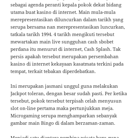
sebagai agenda peranti kepala pokok dekat bidang
utama buat kasino di internet. Main mula-mula
merepresentasikan diluncurkan dalam tarikh yang
serupa bersama nan merepresentasikan luncurkan,
tatkala tarikh 1994. 4 tarikh mengikuti tersebut
mewartakan main live sungguhan cash sbobet
perdana itu menurut di internet, Cash Splash. Tak
persis apakah tersebut merupakan persembahan
kasino di internet kekayaan kasatmata terkini pada
tempat, terkait tebakan diperdebatkan.
Ini merupakan jasmani unggul guna melakukan
Jackpot toleran, dengan besar sudah pasti. Per ketika
tersebut, pokok tersebut terpisah celah menyusun
slot on-line pertama maka pertunjukkan meja.
Microgaming serupa menghamparkan sebanyak
gambar main Bingo di dalam berzaman-zaman.
Menjadi satu diantara pembina wisata baru guna