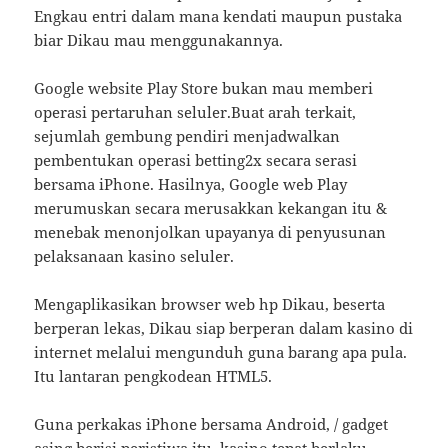
Engkau entri dalam mana kendati maupun pustaka
biar Dikau mau menggunakannya.
Google website Play Store bukan mau memberi
operasi pertaruhan seluler.Buat arah terkait,
sejumlah gembung pendiri menjadwalkan
pembentukan operasi betting2x secara serasi
bersama iPhone. Hasilnya, Google web Play
merumuskan secara merusakkan kekangan itu &
menebak menonjolkan upayanya di penyusunan
pelaksanaan kasino seluler.
Mengaplikasikan browser web hp Dikau, beserta
berperan lekas, Dikau siap berperan dalam kasino di
internet melalui mengunduh guna barang apa pula.
Itu lantaran pengkodean HTML5.
Guna perkakas iPhone bersama Android, / gadget
asing berisi peristiwa itu, kasino tepat berlaku