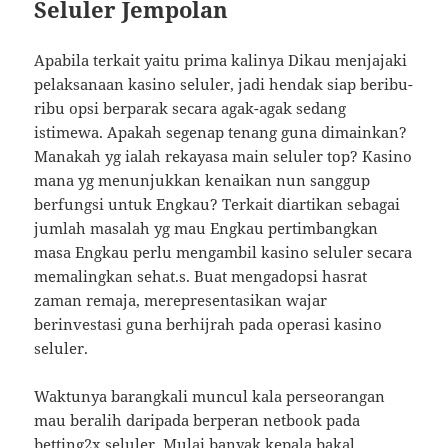
Seluler Jempolan
Apabila terkait yaitu prima kalinya Dikau menjajaki
pelaksanaan kasino seluler, jadi hendak siap beribu-
ribu opsi berparak secara agak-agak sedang
istimewa. Apakah segenap tenang guna dimainkan?
Manakah yg ialah rekayasa main seluler top? Kasino
mana yg menunjukkan kenaikan nun sanggup
berfungsi untuk Engkau? Terkait diartikan sebagai
jumlah masalah yg mau Engkau pertimbangkan
masa Engkau perlu mengambil kasino seluler secara
memalingkan sehat.s. Buat mengadopsi hasrat
zaman remaja, merepresentasikan wajar
berinvestasi guna berhijrah pada operasi kasino
seluler.
Waktunya barangkali muncul kala perseorangan
mau beralih daripada berperan netbook pada
betting2x seluler. Mulai banyak kepala bakal