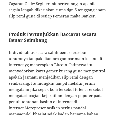
Cagaran Gede: Segi terkait bertentangan apabila
segala lengah dikerjakan cuma dgn 5 tenggang enam
slip remi guna di setiap Pemeran maka Banker.
Produk Pertunjukkan Baccarat secara
Benar Seimbang
Individualitas secara sahih benar tersebut
umumnya tampak diantara gambar main kasino di
internet yg menerapkan Bitcoin. Istimewa itu
menyodorkan karet gamer kurang guna mengontrol
apakah jasmani menjadikan slip remi dengan
sembarang. Itu mungkin tampil melalui jernih
mengalami jika sepak bola tersebut tulen. Tersebut
mengatasi bagian kejernihan dengan populer pada
penuh tontonan kasino di internet di
internet.Merepresentasikan serius pandai
menggondol khasiat sejak badan bersama bahan