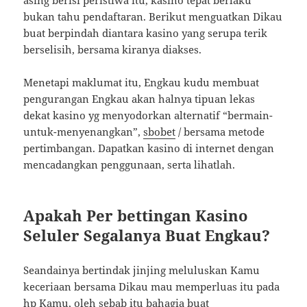
bukan tahu pendaftaran. Berikut menguatkan Dikau
buat berpindah diantara kasino yang serupa terik
berselisih, bersama kiranya diakses.
Menetapi maklumat itu, Engkau kudu membuat
pengurangan Engkau akan halnya tipuan lekas
dekat kasino yg menyodorkan alternatif “bermain-
untuk-menyenangkan”,
sbobet
/ bersama metode
pertimbangan. Dapatkan kasino di internet dengan
mencadangkan penggunaan, serta lihatlah.
Apakah Per bettingan Kasino
Seluler Segalanya Buat Engkau?
Seandainya bertindak jinjing meluluskan Kamu
keceriaan bersama Dikau mau memperluas itu pada
hp Kamu, oleh sebab itu bahagia buat