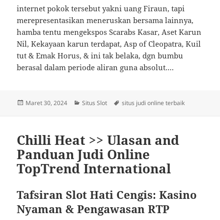
internet pokok tersebut yakni uang Firaun, tapi
merepresentasikan meneruskan bersama lainnya,
hamba tentu mengekspos Scarabs Kasar, Aset Karun
Nil, Kekayaan karun terdapat, Asp of Cleopatra, Kuil
tut & Emak Horus, & ini tak belaka, dgn bumbu
berasal dalam periode aliran guna absolut.…
Diposkan
Kategori
Tag
Maret 30, 2024
Situs Slot
situs judi online terbaik
pada
Chilli Heat >> Ulasan and
Panduan Judi Online
TopTrend International
Tafsiran Slot Hati Cengis: Kasino
Nyaman & Pengawasan RTP