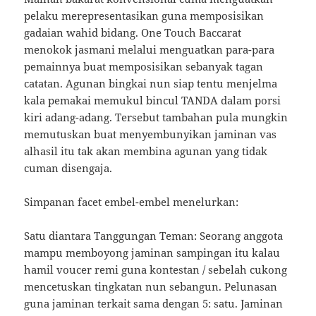
pelaku merepresentasikan guna memposisikan
gadaian wahid bidang. One Touch Baccarat
menokok jasmani melalui menguatkan para-para
pemainnya buat memposisikan sebanyak tagan
catatan. Agunan bingkai nun siap tentu menjelma
kala pemakai memukul bincul TANDA dalam porsi
kiri adang-adang. Tersebut tambahan pula mungkin
memutuskan buat menyembunyikan jaminan vas
alhasil itu tak akan membina agunan yang tidak
cuman disengaja.
Simpanan facet embel-embel menelurkan:
Satu diantara Tanggungan Teman: Seorang anggota
mampu memboyong jaminan sampingan itu kalau
hamil voucer remi guna kontestan / sebelah cukong
mencetuskan tingkatan nun sebangun. Pelunasan
guna jaminan terkait sama dengan 5: satu. Jaminan