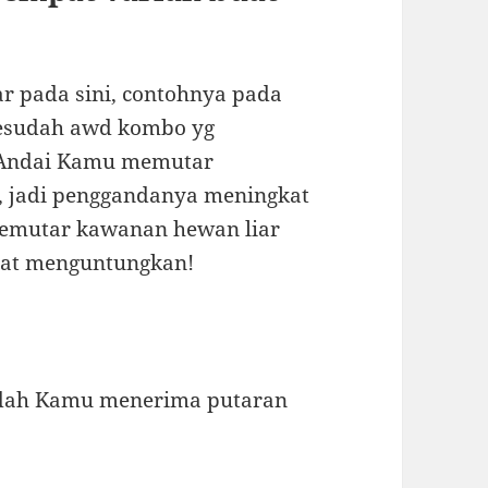
r pada sini, contohnya pada
esudah awd kombo yg
. Andai Kamu memutar
 jadi penggandanya meningkat
memutar kawanan hewan liar
ngat menguntungkan!
sudah Kamu menerima putaran