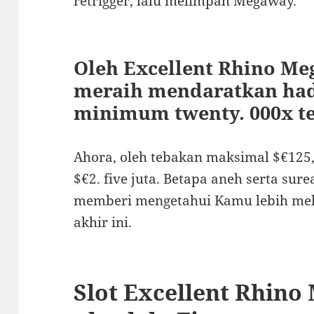
retrigger, lalu melimpah Megaway.
Oleh Excellent Rhino M
meraih mendaratkan ha
minimum twenty. 000x t
Ahora, oleh tebakan maksimal $€12
$€2. five juta. Betapa aneh serta sure
memberi mengetahui Kamu lebih meli
akhir ini.
Slot Excellent Rhin