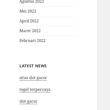
Agustus 2022
Mei 2022
April 2022
Maret 2022
Februari 2022
LATEST NEWS
situs slot gacor
togel terpercaya
slot gacor