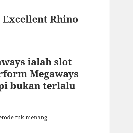
e Excellent Rhino
ways ialah slot
erform Megaways
pi bukan terlalu
metode tuk menang