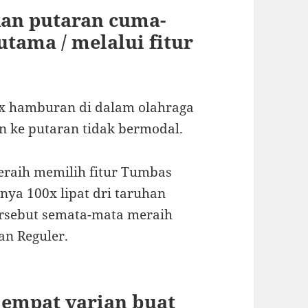
an putaran cuma-
tama / melalui fitur
ix hamburan di dalam olahraga
ke putaran tidak bermodal.
eraih memilih fitur Tumbas
anya 100x lipat dri taruhan
ersebut semata-mata meraih
n Reguler.
 empat varian buat