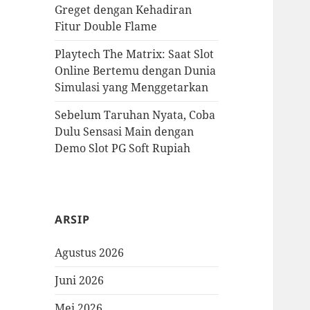
Greget dengan Kehadiran
Fitur Double Flame
Playtech The Matrix: Saat Slot
Online Bertemu dengan Dunia
Simulasi yang Menggetarkan
Sebelum Taruhan Nyata, Coba
Dulu Sensasi Main dengan
Demo Slot PG Soft Rupiah
ARSIP
Agustus 2026
Juni 2026
Mei 2026