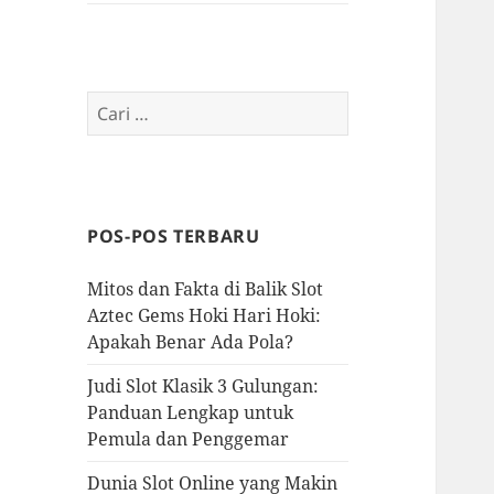
Cari
untuk:
POS-POS TERBARU
Mitos dan Fakta di Balik Slot
Aztec Gems Hoki Hari Hoki:
Apakah Benar Ada Pola?
Judi Slot Klasik 3 Gulungan:
Panduan Lengkap untuk
Pemula dan Penggemar
Dunia Slot Online yang Makin