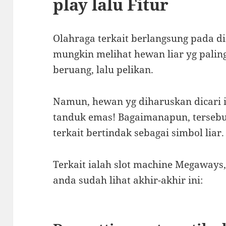
play lalu Fitur
Olahraga terkait berlangsung pada d
mungkin melihat hewan liar yg paling 
beruang, lalu pelikan.
Namun, hewan yg diharuskan dicari ia
tanduk emas! Bagaimanapun, tersebu
terkait bertindak sebagai simbol liar.
Terkait ialah slot machine Megaways, 
anda sudah lihat akhir-akhir ini: