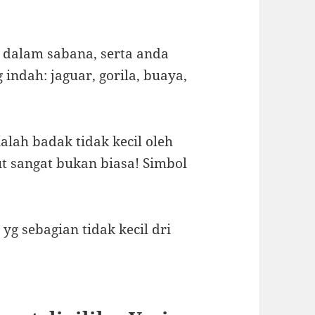
i dalam sabana, serta anda
indah: jaguar, gorila, buaya,
lah badak tidak kecil oleh
t sangat bukan biasa! Simbol
yg sebagian tidak kecil dri