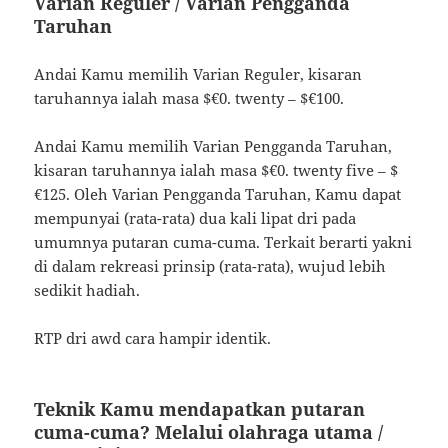
Varian Reguler / Varian Pengganda
Taruhan
Andai Kamu memilih Varian Reguler, kisaran
taruhannya ialah masa $€0. twenty – $€100.
Andai Kamu memilih Varian Pengganda Taruhan,
kisaran taruhannya ialah masa $€0. twenty five – $
€125. Oleh Varian Pengganda Taruhan, Kamu dapat
mempunyai (rata-rata) dua kali lipat dri pada
umumnya putaran cuma-cuma. Terkait berarti yakni
di dalam rekreasi prinsip (rata-rata), wujud lebih
sedikit hadiah.
RTP dri awd cara hampir identik.
Teknik Kamu mendapatkan putaran
cuma-cuma? Melalui olahraga utama /