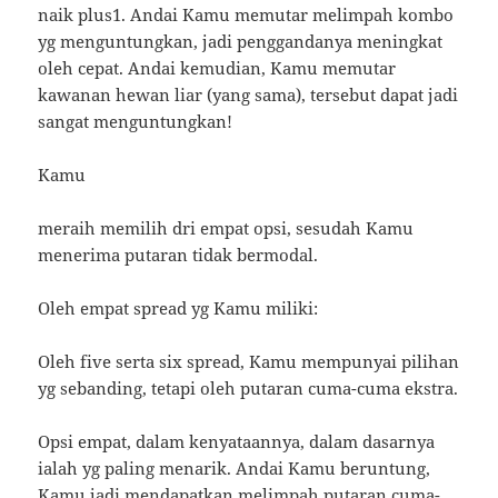
naik plus1. Andai Kamu memutar melimpah kombo
yg menguntungkan, jadi penggandanya meningkat
oleh cepat. Andai kemudian, Kamu memutar
kawanan hewan liar (yang sama), tersebut dapat jadi
sangat menguntungkan!
Kamu
meraih memilih dri empat opsi, sesudah Kamu
menerima putaran tidak bermodal.
Oleh empat spread yg Kamu miliki:
Oleh five serta six spread, Kamu mempunyai pilihan
yg sebanding, tetapi oleh putaran cuma-cuma ekstra.
Opsi empat, dalam kenyataannya, dalam dasarnya
ialah yg paling menarik. Andai Kamu beruntung,
Kamu jadi mendapatkan melimpah putaran cuma-