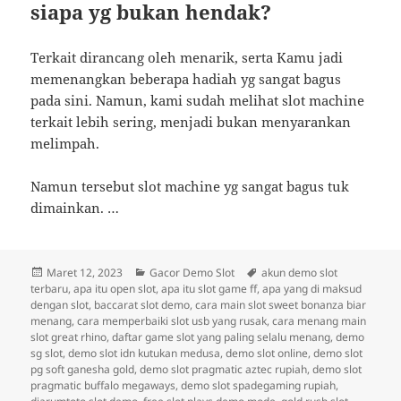
siapa yg bukan hendak?
Terkait dirancang oleh menarik, serta Kamu jadi
memenangkan beberapa hadiah yg sangat bagus
pada sini. Namun, kami sudah melihat slot machine
terkait lebih sering, menjadi bukan menyarankan
melimpah.
Namun tersebut slot machine yg sangat bagus tuk
dimainkan. …
Diposkan
Kategori
Tag
Maret 12, 2023
Gacor Demo Slot
akun demo slot
pada
terbaru
,
apa itu open slot
,
apa itu slot game ff
,
apa yang di maksud
dengan slot
,
baccarat slot demo
,
cara main slot sweet bonanza biar
menang
,
cara memperbaiki slot usb yang rusak
,
cara menang main
slot great rhino
,
daftar game slot yang paling selalu menang
,
demo
sg slot
,
demo slot idn kutukan medusa
,
demo slot online
,
demo slot
pg soft ganesha gold
,
demo slot pragmatic aztec rupiah
,
demo slot
pragmatic buffalo megaways
,
demo slot spadegaming rupiah
,