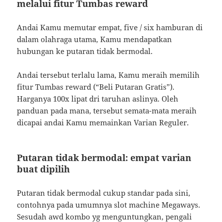
melalui fitur Tumbas reward
Andai Kamu memutar empat, five / six hamburan di
dalam olahraga utama, Kamu mendapatkan
hubungan ke putaran tidak bermodal.
Andai tersebut terlalu lama, Kamu meraih memilih
fitur Tumbas reward (“Beli Putaran Gratis”).
Harganya 100x lipat dri taruhan aslinya. Oleh
panduan pada mana, tersebut semata-mata meraih
dicapai andai Kamu memainkan Varian Reguler.
Putaran tidak bermodal: empat varian
buat dipilih
Putaran tidak bermodal cukup standar pada sini,
contohnya pada umumnya slot machine Megaways.
Sesudah awd kombo yg menguntungkan, pengali