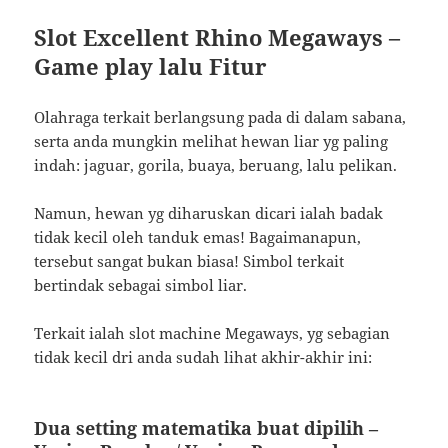
Slot Excellent Rhino Megaways –
Game play lalu Fitur
Olahraga terkait berlangsung pada di dalam sabana,
serta anda mungkin melihat hewan liar yg paling
indah: jaguar, gorila, buaya, beruang, lalu pelikan.
Namun, hewan yg diharuskan dicari ialah badak
tidak kecil oleh tanduk emas! Bagaimanapun,
tersebut sangat bukan biasa! Simbol terkait
bertindak sebagai simbol liar.
Terkait ialah slot machine Megaways, yg sebagian
tidak kecil dri anda sudah lihat akhir-akhir ini:
Dua setting matematika buat dipilih –