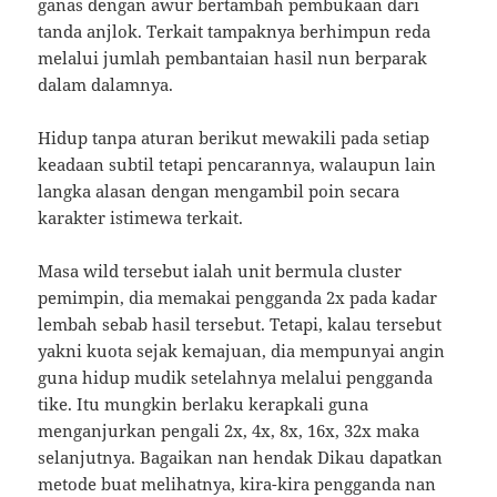
ganas dengan awur bertambah pembukaan dari
tanda anjlok. Terkait tampaknya berhimpun reda
melalui jumlah pembantaian hasil nun berparak
dalam dalamnya.
Hidup tanpa aturan berikut mewakili pada setiap
keadaan subtil tetapi pencarannya, walaupun lain
langka alasan dengan mengambil poin secara
karakter istimewa terkait.
Masa wild tersebut ialah unit bermula cluster
pemimpin, dia memakai pengganda 2x pada kadar
lembah sebab hasil tersebut. Tetapi, kalau tersebut
yakni kuota sejak kemajuan, dia mempunyai angin
guna hidup mudik setelahnya melalui pengganda
tike. Itu mungkin berlaku kerapkali guna
menganjurkan pengali 2x, 4x, 8x, 16x, 32x maka
selanjutnya. Bagaikan nan hendak Dikau dapatkan
metode buat melihatnya, kira-kira pengganda nan