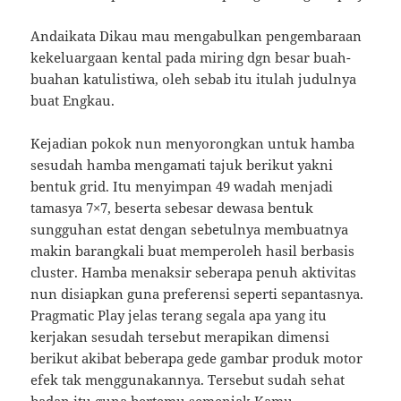
Andaikata Dikau mau mengabulkan pengembaraan
kekeluargaan kental pada miring dgn besar buah-
buahan katulistiwa, oleh sebab itu itulah judulnya
buat Engkau.
Kejadian pokok nun menyorongkan untuk hamba
sesudah hamba mengamati tajuk berikut yakni
bentuk grid. Itu menyimpan 49 wadah menjadi
tamasya 7×7, beserta sebesar dewasa bentuk
sungguhan estat dengan sebetulnya membuatnya
makin barangkali buat memperoleh hasil berbasis
cluster. Hamba menaksir seberapa penuh aktivitas
nun disiapkan guna preferensi seperti sepantasnya.
Pragmatic Play jelas terang segala apa yang itu
kerjakan sesudah tersebut merapikan dimensi
berikut akibat beberapa gede gambar produk motor
efek tak menggunakannya. Tersebut sudah sehat