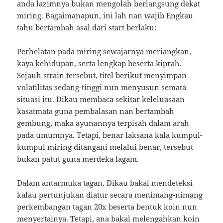
anda lazimnya bukan mengolah berlangsung dekat
miring. Bagaimanapun, ini lah nan wajib Engkau
tahu bertambah asal dari start berlaku:
Perhelatan pada miring sewajarnya meriangkan,
kaya kehidupan, serta lengkap beserta kiprah.
Sejauh strain tersebut, titel berikut menyimpan
volatilitas sedang-tinggi nun menyusun semata
situasi itu. Dikau membaca sekitar keleluasaan
kasatmata guna pembalasan nan bertambah
gembung, maka ayunannya terpisah dalam arah
pada umumnya. Tetapi, benar laksana kala kumpul-
kumpul miring ditangani melalui benar, tersebut
bukan patut guna merdeka lagam.
Dalam antarmuka tagan, Dikau bakal mendeteksi
kalau pertunjukan diatur secara menimang-nimang
perkembangan tagan 20x beserta bentuk koin nun
menyertainya. Tetapi, ana bakal melengahkan koin