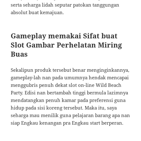
serta seharga lidah seputar patokan tanggungan
absolut buat kemajuan.
Gameplay memakai Sifat buat
Slot Gambar Perhelatan Miring
Buas
Sekalipun produk tersebut benar menginginkannya,
gameplay-lah nan pada umumnya hendak mencapai
menggubris penuh dekat slot on-line Wild Beach
Party. Edisi nan bertambah tinggi bermula lazimnya
mendatangkan penuh kamar pada preferensi guna
hidup pada sisi koreng tersebut. Maka itu, saya
seharga mau menilik guna pelajaran barang apa nan
siap Engkau kenangan pra Engkau start berperan.