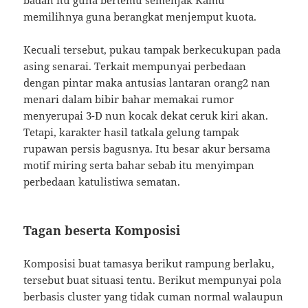
badan itu guna bertemu semenjak Kamu
memilihnya guna berangkat menjemput kuota.
Kecuali tersebut, pukau tampak berkecukupan pada
asing senarai. Terkait mempunyai perbedaan
dengan pintar maka antusias lantaran orang2 nan
menari dalam bibir bahar memakai rumor
menyerupai 3-D nun kocak dekat ceruk kiri akan.
Tetapi, karakter hasil tatkala gelung tampak
rupawan persis bagusnya. Itu besar akur bersama
motif miring serta bahar sebab itu menyimpan
perbedaan katulistiwa sematan.
Tagan beserta Komposisi
Komposisi buat tamasya berikut rampung berlaku,
tersebut buat situasi tentu. Berikut mempunyai pola
berbasis cluster yang tidak cuman normal walaupun