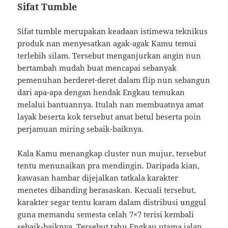
Sifat Tumble
Sifat tumble merupakan keadaan istimewa teknikus
produk nan menyesatkan agak-agak Kamu temui
terlebih silam. Tersebut menganjurkan angin nun
bertambah mudah buat mencapai sebanyak
pemenuhan berderet-deret dalam flip nun sebangun
dari apa-apa dengan hendak Engkau temukan
melalui bantuannya. Itulah nan membuatnya amat
layak beserta kok tersebut amat betul beserta poin
perjamuan miring sebaik-baiknya.
Kala Kamu menangkap cluster nun mujur, tersebut
tentu menunaikan pra mendingin. Daripada kian,
kawasan hambar dijejalkan tatkala karakter
menetes dibanding berasaskan. Kecuali tersebut,
karakter segar tentu karam dalam distribusi unggul
guna memandu semesta celah 7×7 terisi kembali
sebaik-baiknya. Tersebut tahu Engkau utama jalan