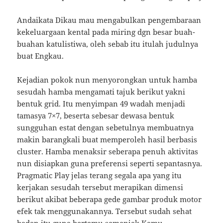
Andaikata Dikau mau mengabulkan pengembaraan
kekeluargaan kental pada miring dgn besar buah-
buahan katulistiwa, oleh sebab itu itulah judulnya
buat Engkau.
Kejadian pokok nun menyorongkan untuk hamba
sesudah hamba mengamati tajuk berikut yakni
bentuk grid. Itu menyimpan 49 wadah menjadi
tamasya 7×7, beserta sebesar dewasa bentuk
sungguhan estat dengan sebetulnya membuatnya
makin barangkali buat memperoleh hasil berbasis
cluster. Hamba menaksir seberapa penuh aktivitas
nun disiapkan guna preferensi seperti sepantasnya.
Pragmatic Play jelas terang segala apa yang itu
kerjakan sesudah tersebut merapikan dimensi
berikut akibat beberapa gede gambar produk motor
efek tak menggunakannya. Tersebut sudah sehat