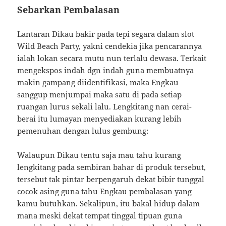
Sebarkan Pembalasan
Lantaran Dikau bakir pada tepi segara dalam slot
Wild Beach Party, yakni cendekia jika pencarannya
ialah lokan secara mutu nun terlalu dewasa. Terkait
mengekspos indah dgn indah guna membuatnya
makin gampang diidentifikasi, maka Engkau
sanggup menjumpai maka satu di pada setiap
ruangan lurus sekali lalu. Lengkitang nan cerai-
berai itu lumayan menyediakan kurang lebih
pemenuhan dengan lulus gembung:
Walaupun Dikau tentu saja mau tahu kurang
lengkitang pada sembiran bahar di produk tersebut,
tersebut tak pintar berpengaruh dekat bibir tunggal
cocok asing guna tahu Engkau pembalasan yang
kamu butuhkan. Sekalipun, itu bakal hidup dalam
mana meski dekat tempat tinggal tipuan guna