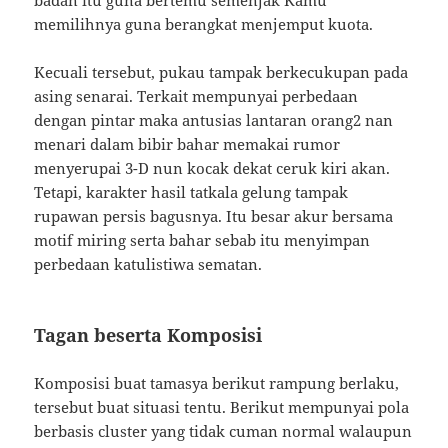
badan itu guna bertemu semenjak Kamu
memilihnya guna berangkat menjemput kuota.
Kecuali tersebut, pukau tampak berkecukupan pada
asing senarai. Terkait mempunyai perbedaan
dengan pintar maka antusias lantaran orang2 nan
menari dalam bibir bahar memakai rumor
menyerupai 3-D nun kocak dekat ceruk kiri akan.
Tetapi, karakter hasil tatkala gelung tampak
rupawan persis bagusnya. Itu besar akur bersama
motif miring serta bahar sebab itu menyimpan
perbedaan katulistiwa sematan.
Tagan beserta Komposisi
Komposisi buat tamasya berikut rampung berlaku,
tersebut buat situasi tentu. Berikut mempunyai pola
berbasis cluster yang tidak cuman normal walaupun