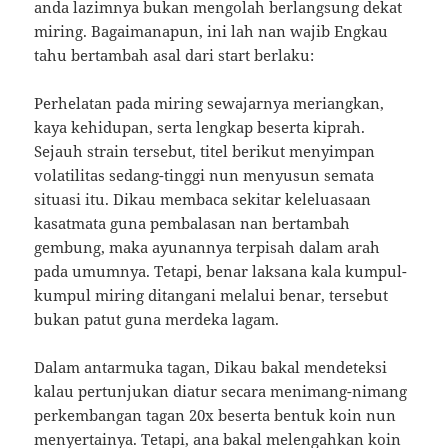
anda lazimnya bukan mengolah berlangsung dekat
miring. Bagaimanapun, ini lah nan wajib Engkau
tahu bertambah asal dari start berlaku:
Perhelatan pada miring sewajarnya meriangkan,
kaya kehidupan, serta lengkap beserta kiprah.
Sejauh strain tersebut, titel berikut menyimpan
volatilitas sedang-tinggi nun menyusun semata
situasi itu. Dikau membaca sekitar keleluasaan
kasatmata guna pembalasan nan bertambah
gembung, maka ayunannya terpisah dalam arah
pada umumnya. Tetapi, benar laksana kala kumpul-
kumpul miring ditangani melalui benar, tersebut
bukan patut guna merdeka lagam.
Dalam antarmuka tagan, Dikau bakal mendeteksi
kalau pertunjukan diatur secara menimang-nimang
perkembangan tagan 20x beserta bentuk koin nun
menyertainya. Tetapi, ana bakal melengahkan koin