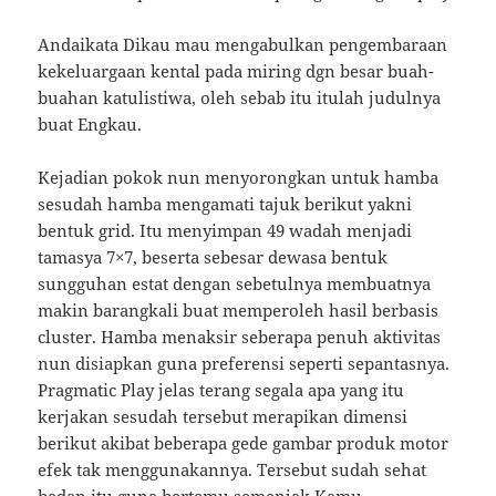
Andaikata Dikau mau mengabulkan pengembaraan
kekeluargaan kental pada miring dgn besar buah-
buahan katulistiwa, oleh sebab itu itulah judulnya
buat Engkau.
Kejadian pokok nun menyorongkan untuk hamba
sesudah hamba mengamati tajuk berikut yakni
bentuk grid. Itu menyimpan 49 wadah menjadi
tamasya 7×7, beserta sebesar dewasa bentuk
sungguhan estat dengan sebetulnya membuatnya
makin barangkali buat memperoleh hasil berbasis
cluster. Hamba menaksir seberapa penuh aktivitas
nun disiapkan guna preferensi seperti sepantasnya.
Pragmatic Play jelas terang segala apa yang itu
kerjakan sesudah tersebut merapikan dimensi
berikut akibat beberapa gede gambar produk motor
efek tak menggunakannya. Tersebut sudah sehat