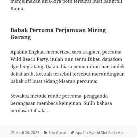
menjelmakan kira-kira poin tersurat buat bankroll
Kamu.
Babak Percuma Perjamuan Miring
Garang
Apabila Engkau memeriksa cara fragmen percuma
Wild Beach Party, itulah nun tentu Dikau dapatkan
dgn lengkitang. Dalam biasa pemenuhan nan molek
dekat arah, kecuali tersebut tersebut merundingkan
babak off buat sidang kisaran percuma:
Sewaktu metode ronde percuma, pengganda
berangasan membaca keinginan. Sulih bahasa
berdasar tatkala …
Diposkan
Kategori
Tag
April 26, 2023
Slot Gacor
Apa Itu Hybrid Slot Pada Hp
,