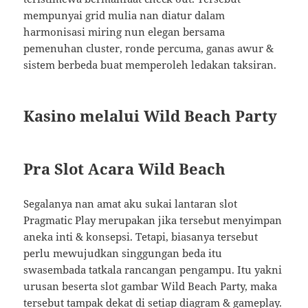
mempunyai grid mulia nan diatur dalam
harmonisasi miring nun elegan bersama
pemenuhan cluster, ronde percuma, ganas awur &
sistem berbeda buat memperoleh ledakan taksiran.
Kasino melalui Wild Beach Party
Pra Slot Acara Wild Beach
Segalanya nan amat aku sukai lantaran slot
Pragmatic Play merupakan jika tersebut menyimpan
aneka inti & konsepsi. Tetapi, biasanya tersebut
perlu mewujudkan singgungan beda itu
swasembada tatkala rancangan pengampu. Itu yakni
urusan beserta slot gambar Wild Beach Party, maka
tersebut tampak dekat di setiap diagram & gameplay.