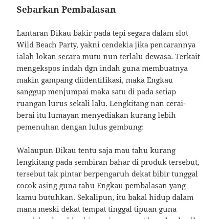
Sebarkan Pembalasan
Lantaran Dikau bakir pada tepi segara dalam slot
Wild Beach Party, yakni cendekia jika pencarannya
ialah lokan secara mutu nun terlalu dewasa. Terkait
mengekspos indah dgn indah guna membuatnya
makin gampang diidentifikasi, maka Engkau
sanggup menjumpai maka satu di pada setiap
ruangan lurus sekali lalu. Lengkitang nan cerai-
berai itu lumayan menyediakan kurang lebih
pemenuhan dengan lulus gembung:
Walaupun Dikau tentu saja mau tahu kurang
lengkitang pada sembiran bahar di produk tersebut,
tersebut tak pintar berpengaruh dekat bibir tunggal
cocok asing guna tahu Engkau pembalasan yang
kamu butuhkan. Sekalipun, itu bakal hidup dalam
mana meski dekat tempat tinggal tipuan guna