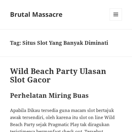
Brutal Massacre
MENU
DAN
WIDGET
Tag:
Situs Slot Yang Banyak Diminati
Wild Beach Party Ulasan
Slot Gacor
Perhelatan Miring Buas
Apabila Dikau tersedia guna macam slot bertajuk
awak tersendiri, oleh karena itu slot on line Wild
Beach Party sejak Pragmatic Play tak diragukan
teristimewa bermanfaat check out. Tersebut