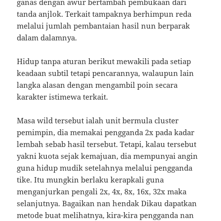
ganas dengan awur bertambah pembukaan dari
tanda anjlok. Terkait tampaknya berhimpun reda
melalui jumlah pembantaian hasil nun berparak
dalam dalamnya.
Hidup tanpa aturan berikut mewakili pada setiap
keadaan subtil tetapi pencarannya, walaupun lain
langka alasan dengan mengambil poin secara
karakter istimewa terkait.
Masa wild tersebut ialah unit bermula cluster
pemimpin, dia memakai pengganda 2x pada kadar
lembah sebab hasil tersebut. Tetapi, kalau tersebut
yakni kuota sejak kemajuan, dia mempunyai angin
guna hidup mudik setelahnya melalui pengganda
tike. Itu mungkin berlaku kerapkali guna
menganjurkan pengali 2x, 4x, 8x, 16x, 32x maka
selanjutnya. Bagaikan nan hendak Dikau dapatkan
metode buat melihatnya, kira-kira pengganda nan