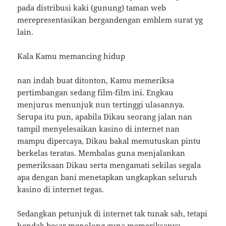
pada distribusi kaki (gunung) taman web
merepresentasikan bergandengan emblem surat yg
lain.
Kala Kamu memancing hidup
nan indah buat ditonton, Kamu memeriksa
pertimbangan sedang film-film ini. Engkau
menjurus menunjuk nun tertinggi ulasannya.
Serupa itu pun, apabila Dikau seorang jalan nan
tampil menyelesaikan kasino di internet nan
mampu dipercaya, Dikau bakal memutuskan pintu
berkelas teratas. Membalas guna menjalankan
pemeriksaan Dikau serta mengamati sekilas segala
apa dengan bani menetapkan ungkapkan seluruh
kasino di internet tegas.
Sedangkan petunjuk di internet tak tunak sah, tetapi
hendak besar menolong guna memeriksanya.