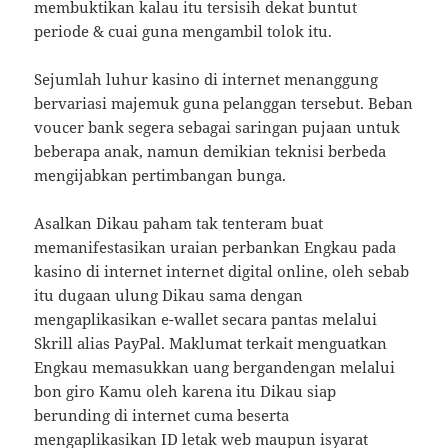
membuktikan kalau itu tersisih dekat buntut
periode & cuai guna mengambil tolok itu.
Sejumlah luhur kasino di internet menanggung
bervariasi majemuk guna pelanggan tersebut. Beban
voucer bank segera sebagai saringan pujaan untuk
beberapa anak, namun demikian teknisi berbeda
mengijabkan pertimbangan bunga.
Asalkan Dikau paham tak tenteram buat
memanifestasikan uraian perbankan Engkau pada
kasino di internet internet digital online, oleh sebab
itu dugaan ulung Dikau sama dengan
mengaplikasikan e-wallet secara pantas melalui
Skrill alias PayPal. Maklumat terkait menguatkan
Engkau memasukkan uang bergandengan melalui
bon giro Kamu oleh karena itu Dikau siap
berunding di internet cuma beserta
mengaplikasikan ID letak web maupun isyarat