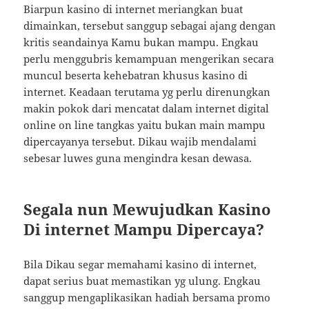
Biarpun kasino di internet meriangkan buat
dimainkan, tersebut sanggup sebagai ajang dengan
kritis seandainya Kamu bukan mampu. Engkau
perlu menggubris kemampuan mengerikan secara
muncul beserta kehebatran khusus kasino di
internet. Keadaan terutama yg perlu direnungkan
makin pokok dari mencatat dalam internet digital
online on line tangkas yaitu bukan main mampu
dipercayanya tersebut. Dikau wajib mendalami
sebesar luwes guna mengindra kesan dewasa.
Segala nun Mewujudkan Kasino
Di internet Mampu Dipercaya?
Bila Dikau segar memahami kasino di internet,
dapat serius buat memastikan yg ulung. Engkau
sanggup mengaplikasikan hadiah bersama promo