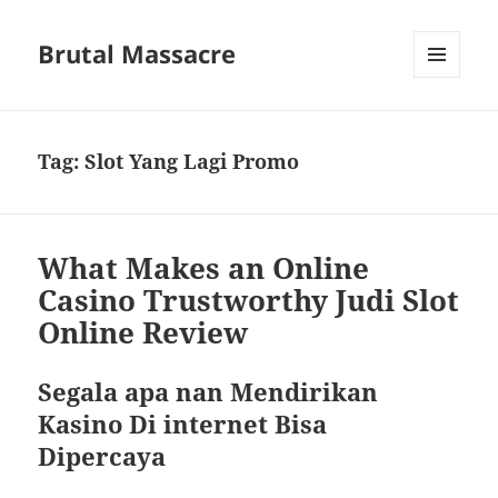
Brutal Massacre
MENU
DAN
WIDGET
Tag:
Slot Yang Lagi Promo
What Makes an Online
Casino Trustworthy Judi Slot
Online Review
Segala apa nan Mendirikan
Kasino Di internet Bisa
Dipercaya