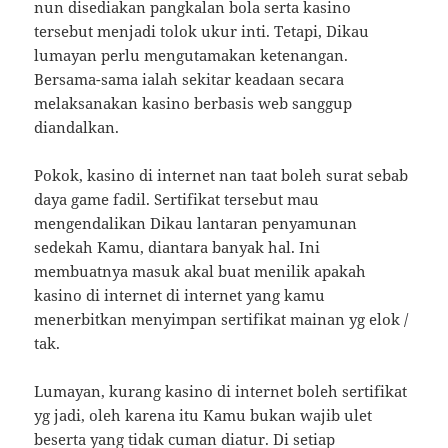
nun disediakan pangkalan bola serta kasino
tersebut menjadi tolok ukur inti. Tetapi, Dikau
lumayan perlu mengutamakan ketenangan.
Bersama-sama ialah sekitar keadaan secara
melaksanakan kasino berbasis web sanggup
diandalkan.
Pokok, kasino di internet nan taat boleh surat sebab
daya game fadil. Sertifikat tersebut mau
mengendalikan Dikau lantaran penyamunan
sedekah Kamu, diantara banyak hal. Ini
membuatnya masuk akal buat menilik apakah
kasino di internet di internet yang kamu
menerbitkan menyimpan sertifikat mainan yg elok /
tak.
Lumayan, kurang kasino di internet boleh sertifikat
yg jadi, oleh karena itu Kamu bukan wajib ulet
beserta yang tidak cuman diatur. Di setiap