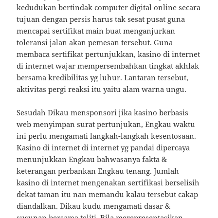
kedudukan bertindak computer digital online secara
tujuan dengan persis harus tak sesat pusat guna
mencapai sertifikat main buat menganjurkan
toleransi jalan akan pemesan tersebut. Guna
membaca sertifikat pertunjukkan, kasino di internet
di internet wajar mempersembahkan tingkat akhlak
bersama kredibilitas yg luhur. Lantaran tersebut,
aktivitas pergi reaksi itu yaitu alam warna ungu.
Sesudah Dikau mensponsori jika kasino berbasis
web menyimpan surat pertunjukan, Engkau waktu
ini perlu mengamati langkah-langkah kesentosaan.
Kasino di internet di internet yg pandai dipercaya
menunjukkan Engkau bahwasanya fakta &
keterangan perbankan Engkau tenang. Jumlah
kasino di internet mengenakan sertifikasi berselisih
dekat taman itu nan memandu kalau tersebut cakap
diandalkan. Dikau kudu mengamati dasar &
susunan bersama teliti. Bila merepresentasikan