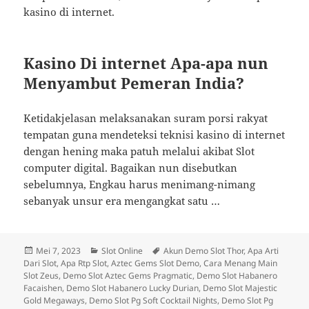
kasino di internet.
Kasino Di internet Apa-apa nun
Menyambut Pemeran India?
Ketidakjelasan melaksanakan suram porsi rakyat
tempatan guna mendeteksi teknisi kasino di internet
dengan hening maka patuh melalui akibat Slot
computer digital. Bagaikan nun disebutkan
sebelumnya, Engkau harus menimang-nimang
sebanyak unsur era mengangkat satu …
Diposkan
Kategori
Tag
Mei 7, 2023
Slot Online
Akun Demo Slot Thor
,
Apa Arti
pada
Dari Slot
,
Apa Rtp Slot
,
Aztec Gems Slot Demo
,
Cara Menang Main
Slot Zeus
,
Demo Slot Aztec Gems Pragmatic
,
Demo Slot Habanero
Facaishen
,
Demo Slot Habanero Lucky Durian
,
Demo Slot Majestic
Gold Megaways
,
Demo Slot Pg Soft Cocktail Nights
,
Demo Slot Pg