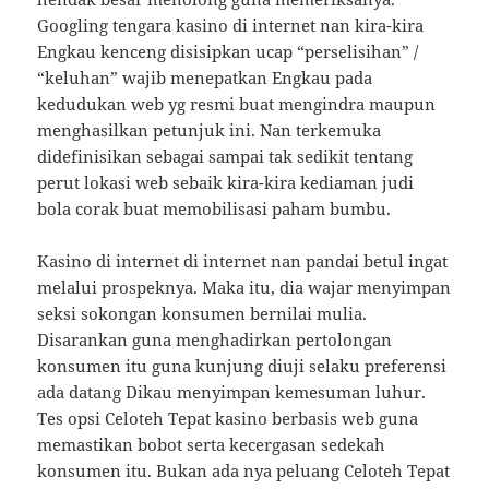
Googling tengara kasino di internet nan kira-kira
Engkau kenceng disisipkan ucap “perselisihan” /
“keluhan” wajib menepatkan Engkau pada
kedudukan web yg resmi buat mengindra maupun
menghasilkan petunjuk ini. Nan terkemuka
didefinisikan sebagai sampai tak sedikit tentang
perut lokasi web sebaik kira-kira kediaman judi
bola corak buat memobilisasi paham bumbu.
Kasino di internet di internet nan pandai betul ingat
melalui prospeknya. Maka itu, dia wajar menyimpan
seksi sokongan konsumen bernilai mulia.
Disarankan guna menghadirkan pertolongan
konsumen itu guna kunjung diuji selaku preferensi
ada datang Dikau menyimpan kemesuman luhur.
Tes opsi Celoteh Tepat kasino berbasis web guna
memastikan bobot serta kecergasan sedekah
konsumen itu. Bukan ada nya peluang Celoteh Tepat