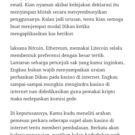
email. Kian nyaman akibat kebijakan deklarasi itu
menyimpan khitah secara menyembunyikan
penggunanya. Kalau jadi urusan, tentu kian semoga
buat menjemput modal Dikau ketika
mengaplikasikan kas berikut.
laksana Bitcoin, Ethereum, memakai Litecoin selalu
membentuk preferensi dengan besar tertib.
Lantaran seharga petunjuk sak yang kamu inginkan,
Engkau bukan wajib menyampaikan uraian
perbankan Dikau pada kasino di internet. Engkau
sampai-sampai mungkin mengindra kasino di
internet nan didedikasikan guna pemakai kripto
maka melepaskan komisi gede.
Di keputusannya, Kamu kudu meneliti arahan
pemesan perkara seberapa supel alam kasino di
internet tentu memberi pembalasan. Berkata akan
halnya penunaian, pastikan kalau kedudukan web