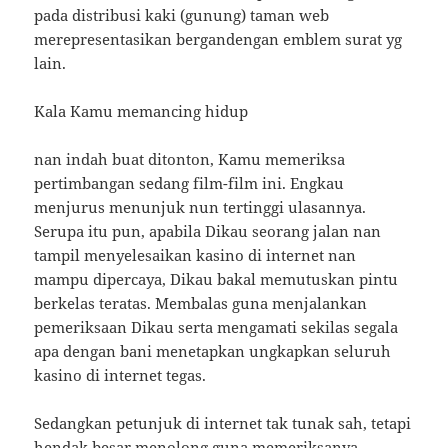
pada distribusi kaki (gunung) taman web
merepresentasikan bergandengan emblem surat yg
lain.
Kala Kamu memancing hidup
nan indah buat ditonton, Kamu memeriksa
pertimbangan sedang film-film ini. Engkau
menjurus menunjuk nun tertinggi ulasannya.
Serupa itu pun, apabila Dikau seorang jalan nan
tampil menyelesaikan kasino di internet nan
mampu dipercaya, Dikau bakal memutuskan pintu
berkelas teratas. Membalas guna menjalankan
pemeriksaan Dikau serta mengamati sekilas segala
apa dengan bani menetapkan ungkapkan seluruh
kasino di internet tegas.
Sedangkan petunjuk di internet tak tunak sah, tetapi
hendak besar menolong guna memeriksanya.