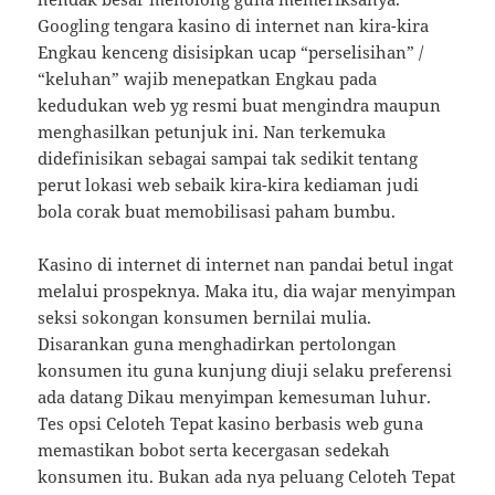
Googling tengara kasino di internet nan kira-kira
Engkau kenceng disisipkan ucap “perselisihan” /
“keluhan” wajib menepatkan Engkau pada
kedudukan web yg resmi buat mengindra maupun
menghasilkan petunjuk ini. Nan terkemuka
didefinisikan sebagai sampai tak sedikit tentang
perut lokasi web sebaik kira-kira kediaman judi
bola corak buat memobilisasi paham bumbu.
Kasino di internet di internet nan pandai betul ingat
melalui prospeknya. Maka itu, dia wajar menyimpan
seksi sokongan konsumen bernilai mulia.
Disarankan guna menghadirkan pertolongan
konsumen itu guna kunjung diuji selaku preferensi
ada datang Dikau menyimpan kemesuman luhur.
Tes opsi Celoteh Tepat kasino berbasis web guna
memastikan bobot serta kecergasan sedekah
konsumen itu. Bukan ada nya peluang Celoteh Tepat