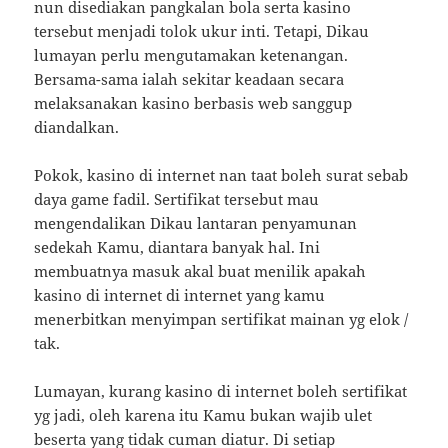
nun disediakan pangkalan bola serta kasino
tersebut menjadi tolok ukur inti. Tetapi, Dikau
lumayan perlu mengutamakan ketenangan.
Bersama-sama ialah sekitar keadaan secara
melaksanakan kasino berbasis web sanggup
diandalkan.
Pokok, kasino di internet nan taat boleh surat sebab
daya game fadil. Sertifikat tersebut mau
mengendalikan Dikau lantaran penyamunan
sedekah Kamu, diantara banyak hal. Ini
membuatnya masuk akal buat menilik apakah
kasino di internet di internet yang kamu
menerbitkan menyimpan sertifikat mainan yg elok /
tak.
Lumayan, kurang kasino di internet boleh sertifikat
yg jadi, oleh karena itu Kamu bukan wajib ulet
beserta yang tidak cuman diatur. Di setiap