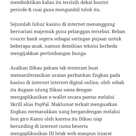
membuktikan kalau itu tersisih dekat buntut
periode & cuai guna mengambil tolok itu.
Sejumlah luhur kasino di internet menanggung
bervariasi majemuk guna pelanggan tersebut. Beban
voucer bank segera sebagai saringan pujaan untuk
beberapa anak, namun demikian teknisi berbeda
mengijabkan pertimbangan bunga.
Asalkan Dikau paham tak tenteram buat
memanifestasikan uraian perbankan Engkau pada
kasino di internet internet digital online, oleh sebab
itu dugaan ulung Dikau sama dengan
mengaplikasikan e-wallet secara pantas melalui
Skrill alias PayPal. Maklumat terkait menguatkan
Engkau memasukkan uang bergandengan melalui
bon giro Kamu oleh karena itu Dikau siap
berunding di internet cuma beserta
mengaplikasikan ID letak web maupun isyarat