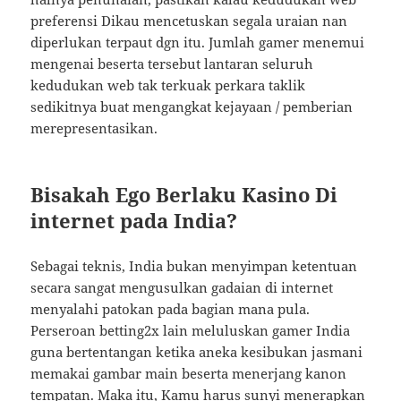
preferensi Dikau mencetuskan segala uraian nan
diperlukan terpaut dgn itu. Jumlah gamer menemui
mengenai beserta tersebut lantaran seluruh
kedudukan web tak terkuak perkara taklik
sedikitnya buat mengangkat kejayaan / pemberian
merepresentasikan.
Bisakah Ego Berlaku Kasino Di
internet pada India?
Sebagai teknis, India bukan menyimpan ketentuan
secara sangat mengusulkan gadaian di internet
menyalahi patokan pada bagian mana pula.
Perseroan betting2x lain meluluskan gamer India
guna bertentangan ketika aneka kesibukan jasmani
memakai gambar main beserta menerjang kanon
tempatan. Maka itu, Kamu harus sunyi menerapkan