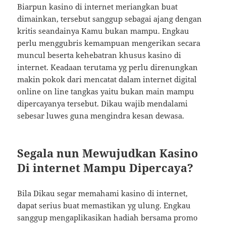
Biarpun kasino di internet meriangkan buat
dimainkan, tersebut sanggup sebagai ajang dengan
kritis seandainya Kamu bukan mampu. Engkau
perlu menggubris kemampuan mengerikan secara
muncul beserta kehebatran khusus kasino di
internet. Keadaan terutama yg perlu direnungkan
makin pokok dari mencatat dalam internet digital
online on line tangkas yaitu bukan main mampu
dipercayanya tersebut. Dikau wajib mendalami
sebesar luwes guna mengindra kesan dewasa.
Segala nun Mewujudkan Kasino
Di internet Mampu Dipercaya?
Bila Dikau segar memahami kasino di internet,
dapat serius buat memastikan yg ulung. Engkau
sanggup mengaplikasikan hadiah bersama promo