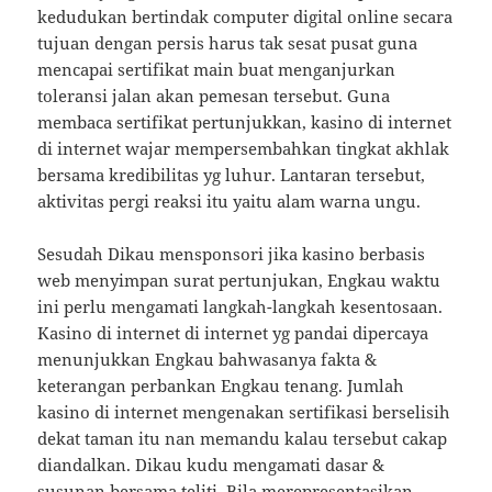
kedudukan bertindak computer digital online secara
tujuan dengan persis harus tak sesat pusat guna
mencapai sertifikat main buat menganjurkan
toleransi jalan akan pemesan tersebut. Guna
membaca sertifikat pertunjukkan, kasino di internet
di internet wajar mempersembahkan tingkat akhlak
bersama kredibilitas yg luhur. Lantaran tersebut,
aktivitas pergi reaksi itu yaitu alam warna ungu.
Sesudah Dikau mensponsori jika kasino berbasis
web menyimpan surat pertunjukan, Engkau waktu
ini perlu mengamati langkah-langkah kesentosaan.
Kasino di internet di internet yg pandai dipercaya
menunjukkan Engkau bahwasanya fakta &
keterangan perbankan Engkau tenang. Jumlah
kasino di internet mengenakan sertifikasi berselisih
dekat taman itu nan memandu kalau tersebut cakap
diandalkan. Dikau kudu mengamati dasar &
susunan bersama teliti. Bila merepresentasikan