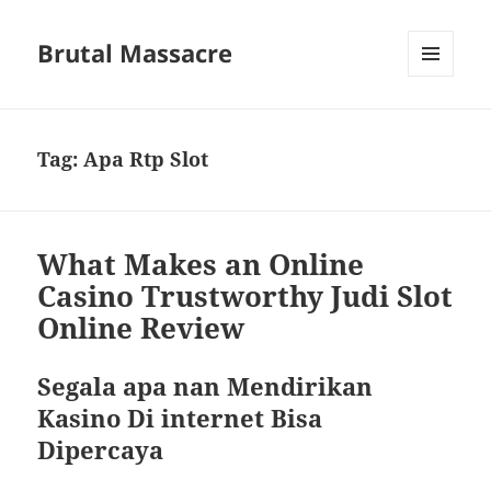
Brutal Massacre
MENU
DAN
WIDGET
Tag:
Apa Rtp Slot
What Makes an Online
Casino Trustworthy Judi Slot
Online Review
Segala apa nan Mendirikan
Kasino Di internet Bisa
Dipercaya