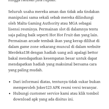
Seluruh usaha mereka aman dan tidak ada tindakan
manipulasi sama sekali sebab mereka dilindungi
oleh Malta Gaming Authority atau MGA sebagai
lisensi resminya. Permainan slot di dalamnya tentu
saja paling baik seperti Hot Hot Fruit dan yang lain.
Permainan arcade tembak ikan yang kerap dilihat di
dalam game zone sekarang muncul di dalam website
Merdeka138 dengan hadiah uang asli apalagi bettor
bakal mendapatkan kesempatan besar untuk dapat
mendapatkan hadiah yang maksimal bersama cara
yang paling mudah.
Dari informasi diatas, tentunya tidak sukar bukan
memperoleh Joker123 APK resmi versi teranyar.
Hubungi customer service kami atau klik tombol
download apk yang ada disitus ini.