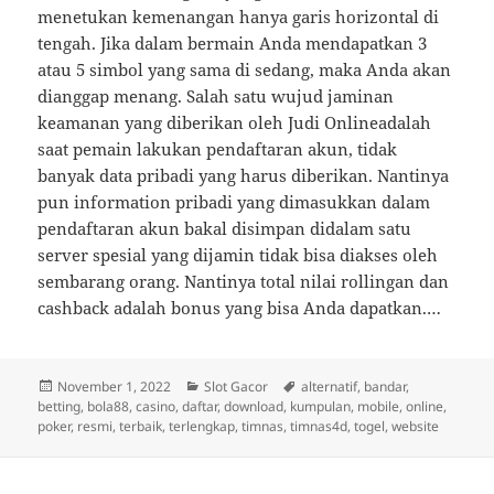
menetukan kemenangan hanya garis horizontal di
tengah. Jika dalam bermain Anda mendapatkan 3
atau 5 simbol yang sama di sedang, maka Anda akan
dianggap menang. Salah satu wujud jaminan
keamanan yang diberikan oleh Judi Onlineadalah
saat pemain lakukan pendaftaran akun, tidak
banyak data pribadi yang harus diberikan. Nantinya
pun information pribadi yang dimasukkan dalam
pendaftaran akun bakal disimpan didalam satu
server spesial yang dijamin tidak bisa diakses oleh
sembarang orang. Nantinya total nilai rollingan dan
cashback adalah bonus yang bisa Anda dapatkan.…
Diposkan
Kategori
Tag
November 1, 2022
Slot Gacor
alternatif
,
bandar
,
pada
betting
,
bola88
,
casino
,
daftar
,
download
,
kumpulan
,
mobile
,
online
,
poker
,
resmi
,
terbaik
,
terlengkap
,
timnas
,
timnas4d
,
togel
,
website