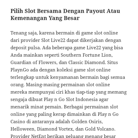
Pilih Slot Bersama Dengan Payout Atau
Kemenangan Yang Besar
Tenang saja, karena bermain di game slot online
dari provider Slot Live22 dapat dikerjakan dengan
deposit pulsa. Ada beberapa game Live22 yang bisa
Anda mainkan seperti Southern Fortune Lion,
Guardian of Flowers, dan Classic Diamond. Situs
PlaynGo ada dengan koleksi game slot online
terlengkap untuk kenyamanan bermain bagi semua
orang. Masing-masing permainan slot online
mereka mempunyai ciri khas tiap-tiap yang memang
sengaja dibuat Play n Go Slot Indonesia agar
menarik minat pemain. Berbagai permainan slot
online yang paling kerap dimainkan di Play n Go
Casino di antaranya adalah Golden Osiris,
Helloween, Diamond Vortex, dan Gold Volcano.
Provider NetEnt berikan peluang menang besar