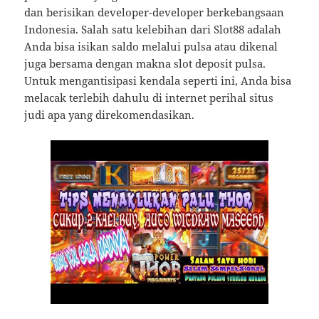
dan berisikan developer-developer berkebangsaan
Indonesia. Salah satu kelebihan dari Slot88 adalah
Anda bisa isikan saldo melalui pulsa atau dikenal
juga bersama dengan makna slot deposit pulsa.
Untuk mengantisipasi kendala seperti ini, Anda bisa
melacak terlebih dahulu di internet perihal situs
judi apa yang direkomendasikan.