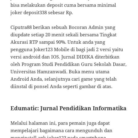
bisa melakukan deposit cuma bersama minimal
joker deposit338 sebesar Rp.
Ciputra88 berikan sebuah Bocoran Admin yang
diupdate setiap 20 menit sekali bersama Tingkat
Akurasi RTP sampai 90%. Untuk anda yang
pengguna Joker123 Mobile di bagi jadi 2 versi yaitu
versi android dan IOS. Jurnal DIDIKA diterbitkan
oleh Program Studi Pendidikan Guru Sekolah Dasar,
Universitas Hamzanwadi. Buka menu utama
Android Anda, selanjutnya cari game yang telah
diinstal di ponsel Anda seperti gambar di atas.
Edumatic: Jurnal Pendidikan Informatika
Melalui halaman ini, para pemain juga dapat
mempelajari bagaimana cara mengunduh dan
menginstall apk joker123 pada smartphone