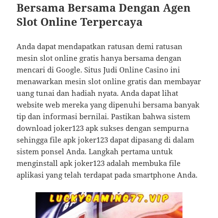
Bersama Bersama Dengan Agen
Slot Online Terpercaya
Anda dapat mendapatkan ratusan demi ratusan
mesin slot online gratis hanya bersama dengan
mencari di Google. Situs Judi Online Casino ini
menawarkan mesin slot online gratis dan membayar
uang tunai dan hadiah nyata. Anda dapat lihat
website web mereka yang dipenuhi bersama banyak
tip dan informasi bernilai. Pastikan bahwa sistem
download joker123 apk sukses dengan sempurna
sehingga file apk joker123 dapat dipasang di dalam
sistem ponsel Anda. Langkah pertama untuk
menginstall apk joker123 adalah membuka file
aplikasi yang telah terdapat pada smartphone Anda.