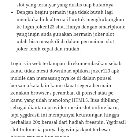
slot yang teranyar yang dirilis tiap bulannya.
Dengan begitu pemain juga tidak butuh lagi
membuka link alternatif untuk menghubungkan
ke login joker123 slot, Hanya dengan smartphone
yang ingin anda gunakan bermain joker slot
udah bisa masuk di di dalam permainan slot
joker lebih cepat dan mudah.
Login via web terlampau direkomendasikan sebab
kamu tidak mesti download aplikasi joker123 apk
mobile dan memasang nya ke di dalam ponsel
bersama kata lain kamu dapat segera bermain
kenakan browser / peramban di ponsel atau pc
kamu yang udah menolong HTML5. Bisa dibilang
sebagai diantara provider mesin slot online baru,
tapi yggdrasil ini mempunyai keuntungan hingga
perkalian 20x berasal dari hadiah freespin. Yggdrasil
slot Indonesia punya big win jackpot terbesar
hingga ratusan juta rupiah.