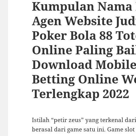
Kumpulan Nama 
Agen Website Jud
Poker Bola 88 To
Online Paling Ba
Download Mobile
Betting Online W
Terlengkap 2022
Istilah “petir zeus” yang terkenal d
berasal dari game satu ini. Game slot