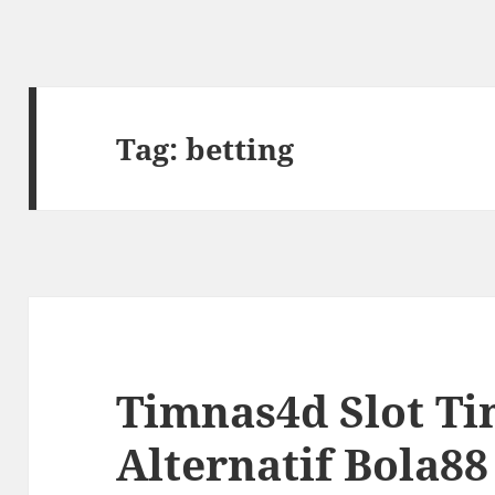
Tag:
betting
Timnas4d Slot Ti
Alternatif Bola88