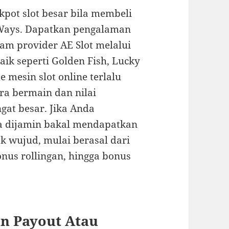
pot slot besar bila membeli
g Ways. Dapatkan pengalaman
am provider AE Slot melalui
aik seperti Golden Fish, Lucky
 mesin slot online terlalu
a bermain dan nilai
at besar. Jika Anda
da dijamin bakal mendapatkan
k wujud, mulai berasal dari
nus rollingan, hingga bonus
an Payout Atau