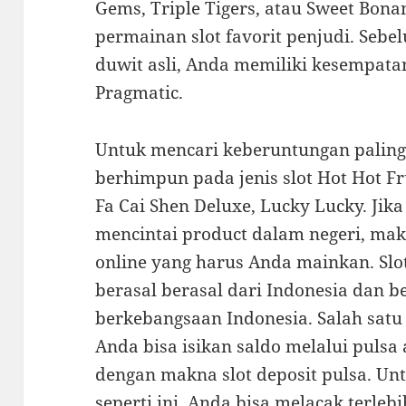
Gems, Triple Tigers, atau Sweet Bon
permainan slot favorit penjudi. Sebe
duwit asli, Anda memiliki kesempata
Pragmatic.
Untuk mencari keberuntungan paling
berhimpun pada jenis slot Hot Hot Fr
Fa Cai Shen Deluxe, Lucky Lucky. Jik
mencintai product dalam negeri, maka
online yang harus Anda mainkan. Slot
berasal berasal dari Indonesia dan b
berkebangsaan Indonesia. Salah satu 
Anda bisa isikan saldo melalui pulsa
dengan makna slot deposit pulsa. Un
seperti ini, Anda bisa melacak terlebi