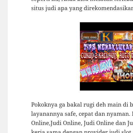
situs judi apa yang direkomendasika
Pokoknya ga bakal rugi deh main di b
layanannya safe, cepat dan nyaman.
Online,Judi Online, Judi Online dan J
kerja sama dengan provider judi slot 