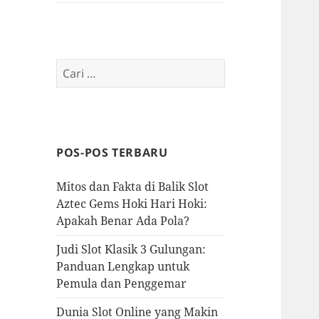
Cari
untuk:
POS-POS TERBARU
Mitos dan Fakta di Balik Slot
Aztec Gems Hoki Hari Hoki:
Apakah Benar Ada Pola?
Judi Slot Klasik 3 Gulungan:
Panduan Lengkap untuk
Pemula dan Penggemar
Dunia Slot Online yang Makin