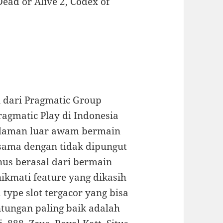
Dead or Alive 2, Codex of
 dari Pragmatic Group
Pragmatic Play di Indonesia
galaman luar awam bermain
sama dengan tidak dipungut
nus berasal dari bermain
ikmati feature yang dikasih
 type slot tergacor yang bisa
ungan paling baik adalah