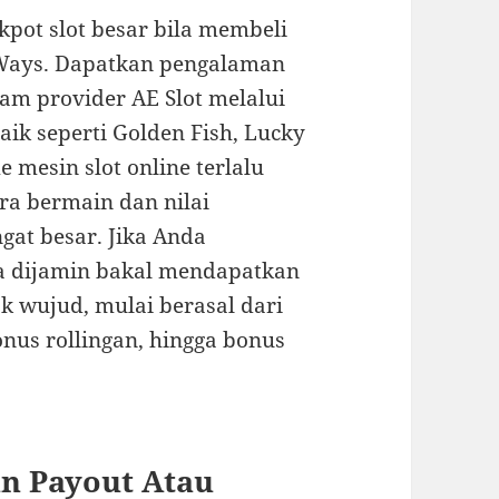
pot slot besar bila membeli
g Ways. Dapatkan pengalaman
am provider AE Slot melalui
aik seperti Golden Fish, Lucky
 mesin slot online terlalu
a bermain dan nilai
at besar. Jika Anda
da dijamin bakal mendapatkan
k wujud, mulai berasal dari
nus rollingan, hingga bonus
an Payout Atau