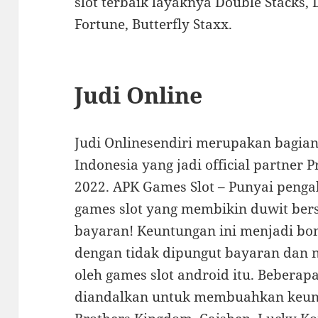
slot terbaik layaknya Double Stacks, 
Fortune, Butterfly Staxx.
Judi Online
Judi Onlinesendiri merupakan bagian
Indonesia yang jadi official partner 
2022. APK Games Slot – Punyai pen
games slot yang membikin duwit ber
bayaran! Keuntungan ini menjadi bo
dengan tidak dipungut bayaran dan n
oleh games slot android itu. Beberapa
diandalkan untuk membuahkan keunt