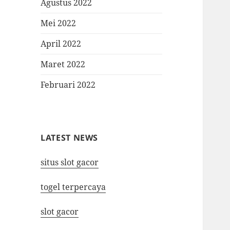
Agustus 2022
Mei 2022
April 2022
Maret 2022
Februari 2022
LATEST NEWS
situs slot gacor
togel terpercaya
slot gacor