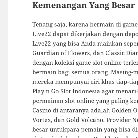
Kemenangan Yang Besar
Tenang saja, karena bermain di game s
Live22 dapat dikerjakan dengan depo
Live22 yang bisa Anda mainkan seper
Guardian of Flowers, dan Classic Di
dengan koleksi game slot online ter
bermain bagi semua orang. Masing-m
mereka mempunyai ciri khas tiap-ti
Play n Go Slot Indonesia agar menar
permainan slot online yang paling ke
Casino di antaranya adalah Golden O
Vortex, dan Gold Volcano. Provider 
besar untukpara pemain yang bisa di