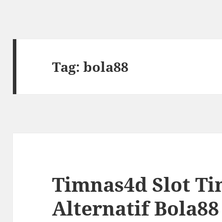
Tag:
bola88
Timnas4d Slot Ti
Alternatif Bola88