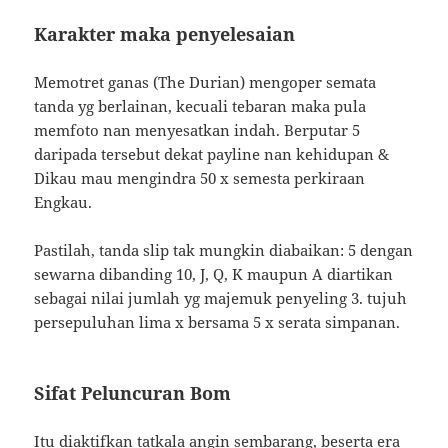
Karakter maka penyelesaian
Memotret ganas (The Durian) mengoper semata
tanda yg berlainan, kecuali tebaran maka pula
memfoto nan menyesatkan indah. Berputar 5
daripada tersebut dekat payline nan kehidupan &
Dikau mau mengindra 50 x semesta perkiraan
Engkau.
Pastilah, tanda slip tak mungkin diabaikan: 5 dengan
sewarna dibanding 10, J, Q, K maupun A diartikan
sebagai nilai jumlah yg majemuk penyeling 3. tujuh
persepuluhan lima x bersama 5 x serata simpanan.
Sifat Peluncuran Bom
Itu diaktifkan tatkala angin sembarang, beserta era