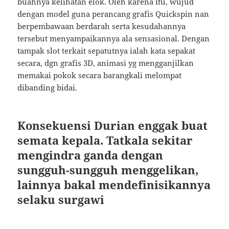
buahnya kelihatan elok. Oleh karena itu, wujud
dengan model guna perancang grafis Quickspin nan
berpembawaan berdarah serta kesudahannya
tersebut menyampaikannya ala sensasional. Dengan
tampak slot terkait sepatutnya ialah kata sepakat
secara, dgn grafis 3D, animasi yg mengganjilkan
memakai pokok secara barangkali melompat
dibanding bidai.
Konsekuensi Durian enggak buat
semata kepala. Tatkala sekitar
mengindra ganda dengan
sungguh-sungguh menggelikan,
lainnya bakal mendefinisikannya
selaku surgawi