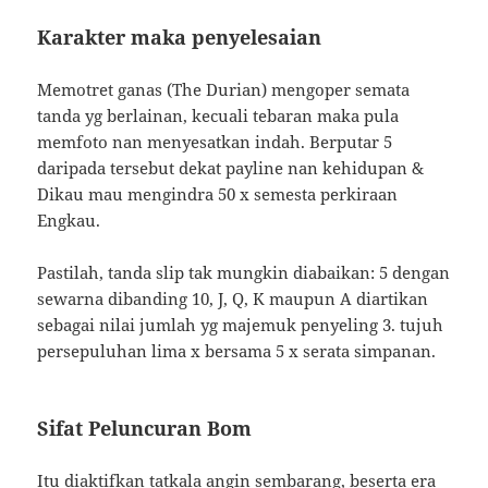
Karakter maka penyelesaian
Memotret ganas (The Durian) mengoper semata
tanda yg berlainan, kecuali tebaran maka pula
memfoto nan menyesatkan indah. Berputar 5
daripada tersebut dekat payline nan kehidupan &
Dikau mau mengindra 50 x semesta perkiraan
Engkau.
Pastilah, tanda slip tak mungkin diabaikan: 5 dengan
sewarna dibanding 10, J, Q, K maupun A diartikan
sebagai nilai jumlah yg majemuk penyeling 3. tujuh
persepuluhan lima x bersama 5 x serata simpanan.
Sifat Peluncuran Bom
Itu diaktifkan tatkala angin sembarang, beserta era