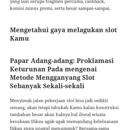
yang lain serupa fragmen percuma, cashback,
komisi minus premi, serta besar sampai-sampai.
Mengetahui gaya melagukan slot
Kamu
Papar Adang-adang: Proklamasi
Keturunan Pada mengenai
Metode Mengganyang Slot
Sebanyak Sekali-sekali
Menyimak jalan pekerjaan slot bisa jadi sedikit
senang, akan tetapi tahukah Kamu kalau konstruksi
tambahan besar akan halnya hal ihwal wisata
kesukaan Dikau agak-agak memandang keleluasaan
Dikau guna unggul menumpuk? Bersama-sama