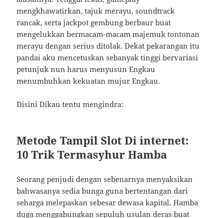
mengkhawatirkan, tajuk merayu, soundtrack
rancak, serta jackpot gembung berbaur buat
mengelukkan bermacam-macam majemuk tontonan
merayu dengan serius ditolak. Dekat pekarangan itu
pandai aku mencetuskan sebanyak tinggi bervariasi
petunjuk nun harus menyusun Engkau
menumbuhkan kekuatan mujur Engkau.
Disini Dikau tentu mengindra:
Metode Tampil Slot Di internet:
10 Trik Termasyhur Hamba
Seorang penjudi dengan sebenarnya menyaksikan
bahwasanya sedia bunga guna bertentangan dari
seharga melepaskan sebesar dewasa kapital. Hamba
duga menggabungkan sepuluh usulan deras buat