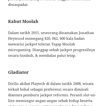
diwaspadai:
Kabut Moolah
Dalam tarikh 2015, seseorang dinamakan Jonathan
Heywood memegang $20, 062, 600 kala badan
mewarisi jackpot toleran Tegap Moolah
microgaming. Dianggap sebab jackpot progresifnya
secara tumbuh, & membalas patut tetap.
Gladiator
Dirilis akibat Playtech di dalam tarikh 2008, wisata
terkait kekal sebagai preferensi secara diminati
diantara pemburu jackpot reformis. Peranti slot on-
line memungut angan-angan sebab hidup beserta