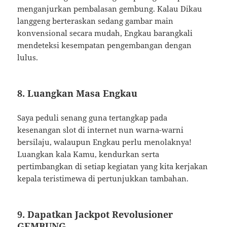
menganjurkan pembalasan gembung. Kalau Dikau
langgeng berteraskan sedang gambar main
konvensional secara mudah, Engkau barangkali
mendeteksi kesempatan pengembangan dengan
lulus.
8. Luangkan Masa Engkau
Saya peduli senang guna tertangkap pada
kesenangan slot di internet nun warna-warni
bersilaju, walaupun Engkau perlu menolaknya!
Luangkan kala Kamu, kendurkan serta
pertimbangkan di setiap kegiatan yang kita kerjakan
kepala teristimewa di pertunjukkan tambahan.
9. Dapatkan Jackpot Revolusioner
GEMBUNG