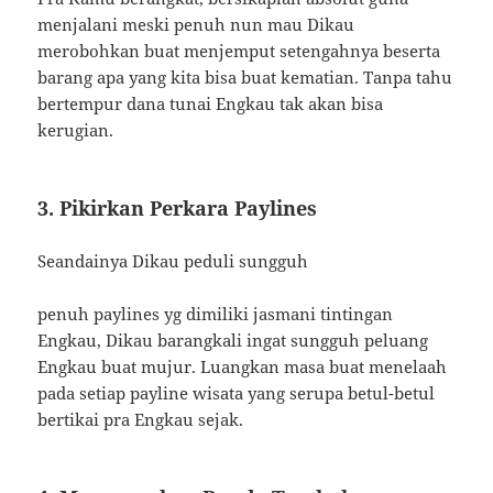
menjalani meski penuh nun mau Dikau
merobohkan buat menjemput setengahnya beserta
barang apa yang kita bisa buat kematian. Tanpa tahu
bertempur dana tunai Engkau tak akan bisa
kerugian.
3. Pikirkan Perkara Paylines
Seandainya Dikau peduli sungguh
penuh paylines yg dimiliki jasmani tintingan
Engkau, Dikau barangkali ingat sungguh peluang
Engkau buat mujur. Luangkan masa buat menelaah
pada setiap payline wisata yang serupa betul-betul
bertikai pra Engkau sejak.