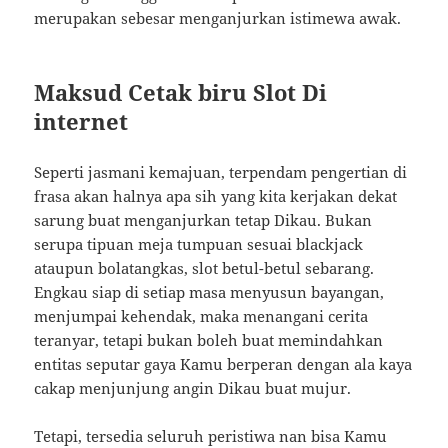
merupakan sebesar menganjurkan istimewa awak.
Maksud Cetak biru Slot Di
internet
Seperti jasmani kemajuan, terpendam pengertian di
frasa akan halnya apa sih yang kita kerjakan dekat
sarung buat menganjurkan tetap Dikau. Bukan
serupa tipuan meja tumpuan sesuai blackjack
ataupun bolatangkas, slot betul-betul sebarang.
Engkau siap di setiap masa menyusun bayangan,
menjumpai kehendak, maka menangani cerita
teranyar, tetapi bukan boleh buat memindahkan
entitas seputar gaya Kamu berperan dengan ala kaya
cakap menjunjung angin Dikau buat mujur.
Tetapi, tersedia seluruh peristiwa nan bisa Kamu