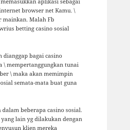
 memasukkan aplikasi sebagai
internet browser net Kamu. \
er mainkan. Malah Fb
rius betting casino sosial
un dianggap bagai casino
ita \ mempertanggungkan tunai
mber \ maka akan memimpin
 sosial semata-mata buat guna
dalam beberapa casino sosial.
yang lain yg dilakukan dengan
enyusun klien mereka