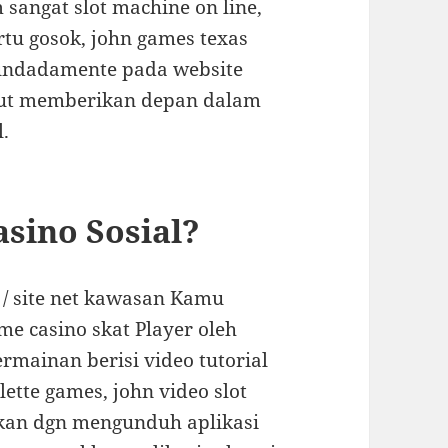
angat slot machine on line,
rtu gosok, john games texas
fundadamente pada website
sebut memberikan depan dalam
.
asino Sosial?
 / site net kawasan Kamu
 casino skat Player oleh
rmainan berisi video tutorial
ulette games, john video slot
an dgn mengunduh aplikasi