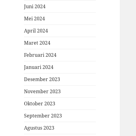
Juni 2024
Mei 2024
April 2024
Maret 2024
Februari 2024
Januari 2024
Desember 2023
November 2023
Oktober 2023
September 2023
Agustus 2023