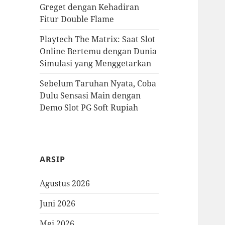
Greget dengan Kehadiran
Fitur Double Flame
Playtech The Matrix: Saat Slot
Online Bertemu dengan Dunia
Simulasi yang Menggetarkan
Sebelum Taruhan Nyata, Coba
Dulu Sensasi Main dengan
Demo Slot PG Soft Rupiah
ARSIP
Agustus 2026
Juni 2026
Mei 2026