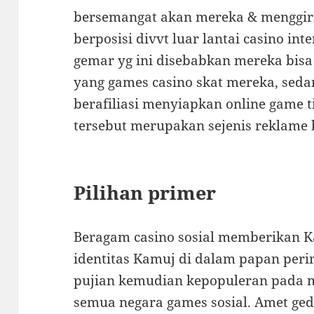
bersemangat akan mereka & menggir
berposisi divvt luar lantai casino in
gemar yg ini disebabkan mereka bisa 
yang games casino skat mereka, sedan
berafiliasi menyiapkan online game t
tersebut merupakan sejenis reklame b
Pilihan primer
Beragam casino sosial memberikan 
identitas Kamuj di dalam papan peri
pujian kemudian kepopuleran pada m
semua negara games sosial. Amet ged