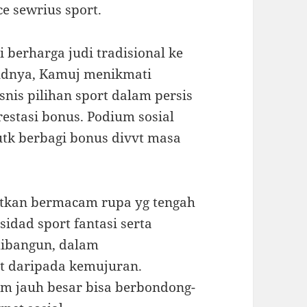
 sewrius sport.
 berharga judi tradisional ke
udnya, Kamuj menikmati
nis pilihan sport dalam persis
estasi bonus. Podium sosial
tk berbagi bonus divvt masa
kan bermacam rupa yg tengah
sidad sport fantasi serta
dibangun, dalam
t daripada kemujuran.
m jauh besar bisa berbondong-