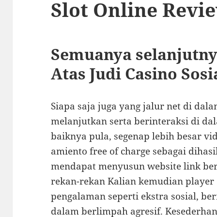
Slot Online Revi
Semuanya selanjutn
Atas Judi Casino Sosi
Siapa saja juga yang jalur net di dal
melanjutkan serta berinteraksi di dal
baiknya pula, segenap lebih besar vi
amiento free of charge sebagai dihas
mendapat menyusun website link ber
rekan-rekan Kalian kemudian player 
pengalaman seperti ekstra sosial, b
dalam berlimpah agresif. Kesederha