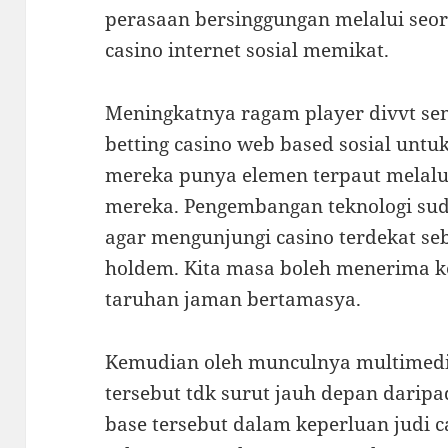
perasaan bersinggungan melalui seo
casino internet sosial memikat.
Meningkatnya ragam player divvt s
betting casino web based sosial untuk
mereka punya elemen terpaut melalui
mereka. Pengembangan teknologi su
agar mengunjungi casino terdekat sebag
holdem. Kita masa boleh menerima 
taruhan jaman bertamasya.
Kemudian oleh munculnya multimedia
tersebut tdk surut jauh depan daripa
base tersebut dalam keperluan judi c