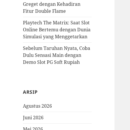
Greget dengan Kehadiran
Fitur Double Flame
Playtech The Matrix: Saat Slot
Online Bertemu dengan Dunia
Simulasi yang Menggetarkan
Sebelum Taruhan Nyata, Coba
Dulu Sensasi Main dengan
Demo Slot PG Soft Rupiah
ARSIP
Agustus 2026
Juni 2026
Mei 2026