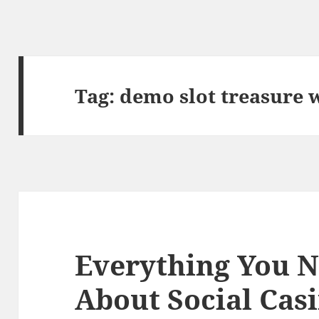
Tag:
demo slot treasure 
Everything You 
About Social Cas