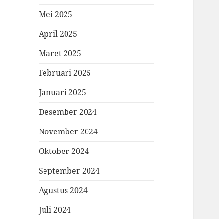
Mei 2025
April 2025
Maret 2025
Februari 2025
Januari 2025
Desember 2024
November 2024
Oktober 2024
September 2024
Agustus 2024
Juli 2024