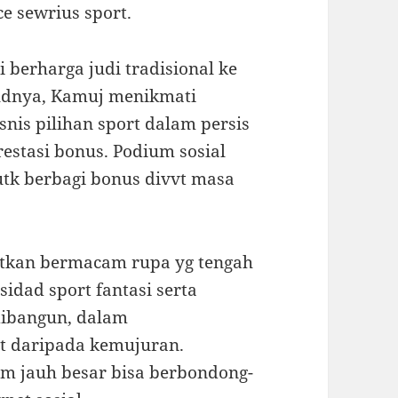
 sewrius sport.
 berharga judi tradisional ke
udnya, Kamuj menikmati
nis pilihan sport dalam persis
estasi bonus. Podium sosial
tk berbagi bonus divvt masa
kan bermacam rupa yg tengah
sidad sport fantasi serta
dibangun, dalam
t daripada kemujuran.
m jauh besar bisa berbondong-