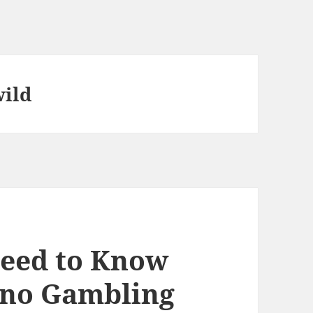
wild
Need to Know
ino Gambling