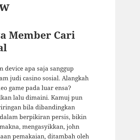
ew
ya Member Cari
al
am device apa saja sanggup
am judi casino sosial. Alangkah
deo game pada luar ensa?
ilkan lalu dimaini. Kamuj pun
iringan bila dibandingkan
dalam berpikiran persis, bikin
ermakna, mengasyikkan, john
naan pemakaian, ditambah oleh