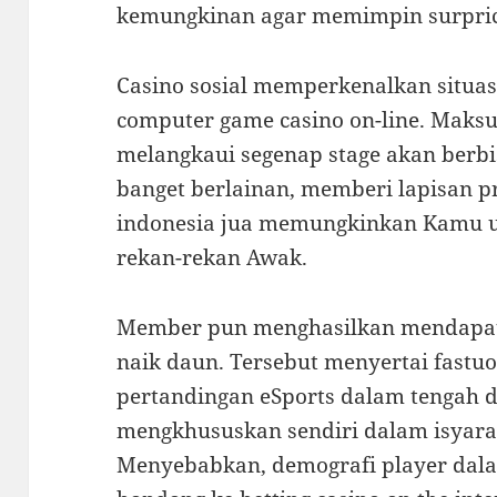
kemungkinan agar memimpin surprice
Casino sosial memperkenalkan situasi
computer game casino on-line. Maks
melangkaui segenap stage akan berbis
banget berlainan, memberi lapisan pr
indonesia jua memungkinkan Kamu u
rekan-rekan Awak.
Member pun menghasilkan mendapat
naik daun. Tersebut menyertai fastuo
pertandingan eSports dalam tengah 
mengkhususkan sendiri dalam isyara
Menyebabkan, demografi player dala