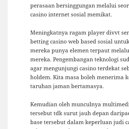
perasaan bersinggungan melalui seo
casino internet sosial memikat.
Meningkatnya ragam player divvt s
betting casino web based sosial untuk
mereka punya elemen terpaut melalui
mereka. Pengembangan teknologi su
agar mengunjungi casino terdekat sebag
holdem. Kita masa boleh menerima 
taruhan jaman bertamasya.
Kemudian oleh munculnya multimedia
tersebut tdk surut jauh depan daripa
base tersebut dalam keperluan judi c