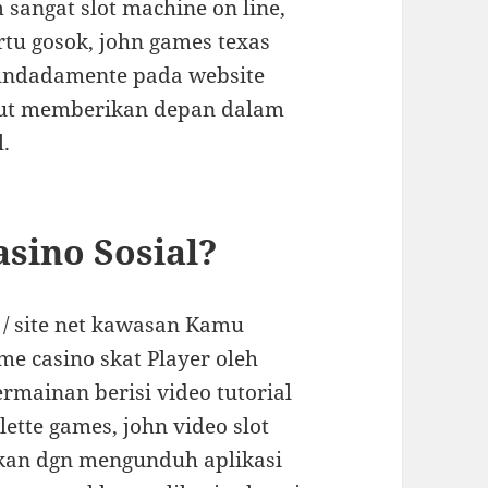
angat slot machine on line,
rtu gosok, john games texas
fundadamente pada website
sebut memberikan depan dalam
.
asino Sosial?
 / site net kawasan Kamu
 casino skat Player oleh
rmainan berisi video tutorial
ulette games, john video slot
an dgn mengunduh aplikasi