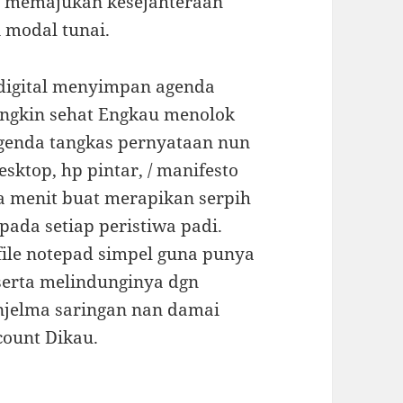
u memajukan kesejahteraan
i modal tunai.
digital menyimpan agenda
ngkin sehat Engkau menolok
enda tangkas pernyataan nun
ktop, hp pintar, / manifesto
ira menit buat merapikan serpih
da setiap peristiwa padi.
ile notepad simpel guna punya
serta melindunginya dgn
njelma saringan nan damai
ount Dikau.