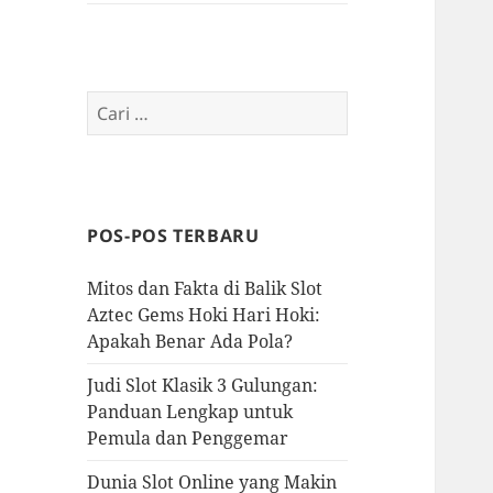
Cari
untuk:
POS-POS TERBARU
Mitos dan Fakta di Balik Slot
Aztec Gems Hoki Hari Hoki:
Apakah Benar Ada Pola?
Judi Slot Klasik 3 Gulungan:
Panduan Lengkap untuk
Pemula dan Penggemar
Dunia Slot Online yang Makin