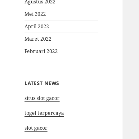
Agustus 2022
Mei 2022
April 2022
Maret 2022
Februari 2022
LATEST NEWS
situs slot gacor
togel terpercaya
slot gacor