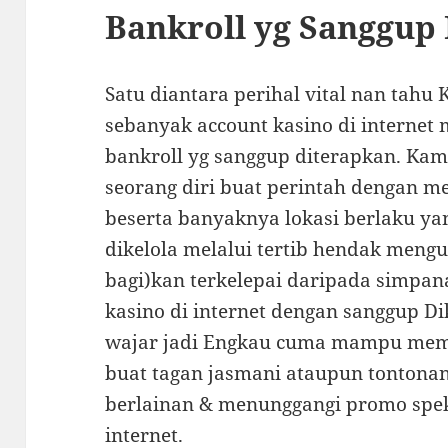
Bankroll yg Sanggup
Satu diantara perihal vital nan tahu
sebanyak account kasino di interne
bankroll yg sanggup diterapkan. Ka
seorang diri buat perintah dengan me
beserta banyaknya lokasi berlaku yan
dikelola melalui tertib hendak men
bagi)kan terkelepai daripada simpan
kasino di internet dengan sanggup D
wajar jadi Engkau cuma mampu me
buat tagan jasmani ataupun tontonan
berlainan & menunggangi promo spekt
internet.