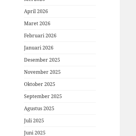
April 2026
Maret 2026
Februari 2026
Januari 2026
Desember 2025
November 2025
Oktober 2025
September 2025
Agustus 2025
Juli 2025
Juni 2025