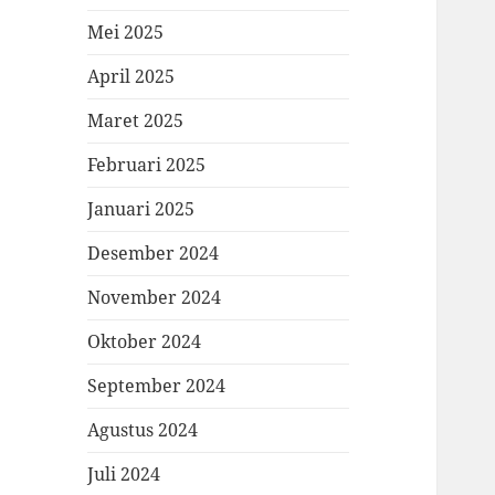
Mei 2025
April 2025
Maret 2025
Februari 2025
Januari 2025
Desember 2024
November 2024
Oktober 2024
September 2024
Agustus 2024
Juli 2024