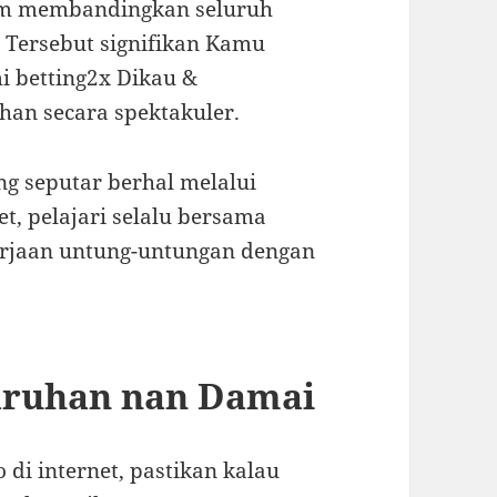
am membandingkan seluruh
t. Tersebut signifikan Kamu
i betting2x Dikau &
han secara spektakuler.
g seputar berhal melalui
et, pelajari selalu bersama
erjaan untung-untungan dengan
aruhan nan Damai
 di internet, pastikan kalau