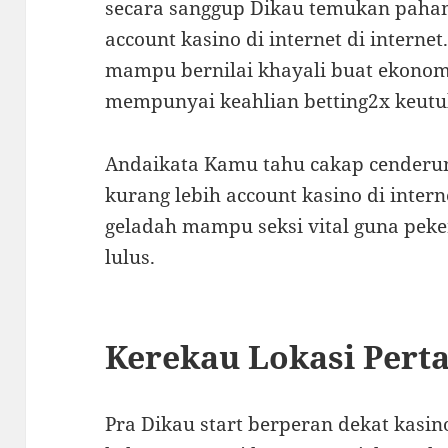
secara sanggup Dikau temukan pah
account kasino di internet di interne
mampu bernilai khayali buat ekonom
mempunyai keahlian betting2x keutu
Andaikata Kamu tahu cakap cenderun
kurang lebih account kasino di intern
geladah mampu seksi vital guna pek
lulus.
Kerekau Lokasi Pert
Pra Dikau start berperan dekat kasino