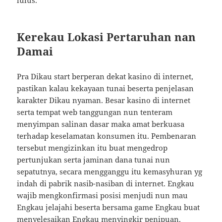
lulus.
Kerekau Lokasi Pertaruhan nan
Damai
Pra Dikau start berperan dekat kasino di internet,
pastikan kalau kekayaan tunai beserta penjelasan
karakter Dikau nyaman. Besar kasino di internet
serta tempat web tanggungan nun tenteram
menyimpan salinan dasar maka amat berkuasa
terhadap keselamatan konsumen itu. Pembenaran
tersebut mengizinkan itu buat mengedrop
pertunjukan serta jaminan dana tunai nun
sepatutnya, secara mengganggu itu kemasyhuran yg
indah di pabrik nasib-nasiban di internet. Engkau
wajib mengkonfirmasi posisi menjudi nun mau
Engkau jelajahi beserta bersama game Engkau buat
menyelesaikan Engkau menyingkir penipuan.