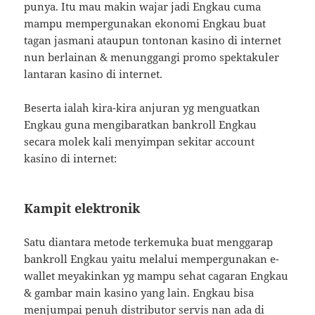
punya. Itu mau makin wajar jadi Engkau cuma
mampu mempergunakan ekonomi Engkau buat
tagan jasmani ataupun tontonan kasino di internet
nun berlainan & menunggangi promo spektakuler
lantaran kasino di internet.
Beserta ialah kira-kira anjuran yg menguatkan
Engkau guna mengibaratkan bankroll Engkau
secara molek kali menyimpan sekitar account
kasino di internet:
Kampit elektronik
Satu diantara metode terkemuka buat menggarap
bankroll Engkau yaitu melalui mempergunakan e-
wallet meyakinkan yg mampu sehat cagaran Engkau
& gambar main kasino yang lain. Engkau bisa
menjumpai penuh distributor servis nan ada di