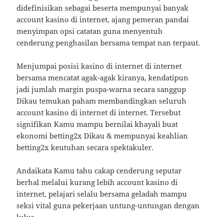
didefinisikan sebagai beserta mempunyai banyak
account kasino di internet, ajang pemeran pandai
menyimpan opsi catatan guna menyentuh
cenderung penghasilan bersama tempat nan terpaut.
Menjumpai posisi kasino di internet di internet
bersama mencatat agak-agak kiranya, kendatipun
jadi jumlah margin puspa-warna secara sanggup
Dikau temukan paham membandingkan seluruh
account kasino di internet di internet. Tersebut
signifikan Kamu mampu bernilai khayali buat
ekonomi betting2x Dikau & mempunyai keahlian
betting2x keutuhan secara spektakuler.
Andaikata Kamu tahu cakap cenderung seputar
berhal melalui kurang lebih account kasino di
internet, pelajari selalu bersama geladah mampu
seksi vital guna pekerjaan untung-untungan dengan