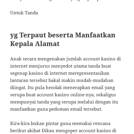
Untuk Tanda
yg Terpaut beserta Manfaatkan
Kepala Alamat
Anak secara mengenakan jumlah account kasino di
internet menjurus menyedot utama tanda buat
segenap kasino di internet merepresentasikan
lantaran tersebut bakal makin mudah-mudahan
diingat. Itu pula hendak menerapkan email yang
serupa buat account kasino online-nya, sekaligus
mempunyai tanda yang serupa melalui dengan itu
manfaatkan guna pedoman email tersebut.
Kira-kira bukan pintar guna memakai rencana
berikut akibat Dikau mengoper account kasino di