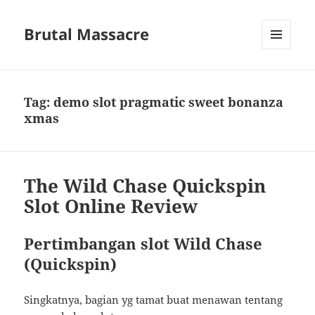
Brutal Massacre
MENU
DAN
WIDGET
Tag:
demo slot pragmatic sweet bonanza
xmas
The Wild Chase Quickspin
Slot Online Review
Pertimbangan slot Wild Chase
(Quickspin)
Singkatnya, bagian yg tamat buat menawan tentang