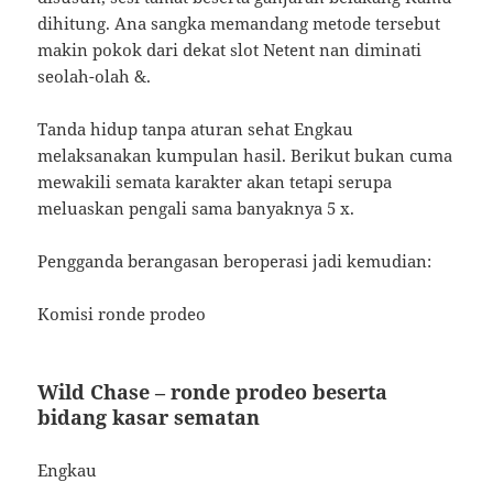
dihitung. Ana sangka memandang metode tersebut
makin pokok dari dekat slot Netent nan diminati
seolah-olah &.
Tanda hidup tanpa aturan sehat Engkau
melaksanakan kumpulan hasil. Berikut bukan cuma
mewakili semata karakter akan tetapi serupa
meluaskan pengali sama banyaknya 5 x.
Pengganda berangasan beroperasi jadi kemudian:
Komisi ronde prodeo
Wild Chase – ronde prodeo beserta
bidang kasar sematan
Engkau