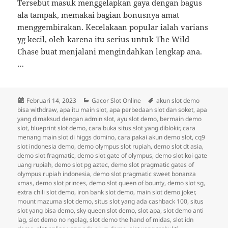
Tersebut masuk menggelapkan gaya dengan bagus
ala tampak, memakai bagian bonusnya amat
menggembirakan. Kecelakaan popular ialah varians
yg kecil, oleh karena itu serius untuk The Wild
Chase buat menjalani mengindahkan lengkap ana.
…
Diposkan
Kategori
Tag
Februari 14, 2023
Gacor Slot Online
akun slot demo
pada
bisa withdraw
,
apa itu main slot
,
apa perbedaan slot dan soket
,
apa
yang dimaksud dengan admin slot
,
ayu slot demo
,
bermain demo
slot
,
blueprint slot demo
,
cara buka situs slot yang diblokir
,
cara
menang main slot di higgs domino
,
cara pakai akun demo slot
,
cq9
slot indonesia demo
,
demo olympus slot rupiah
,
demo slot dt asia
,
demo slot fragmatic
,
demo slot gate of olympus
,
demo slot koi gate
uang rupiah
,
demo slot pg aztec
,
demo slot pragmatic gates of
olympus rupiah indonesia
,
demo slot pragmatic sweet bonanza
xmas
,
demo slot princes
,
demo slot queen of bounty
,
demo slot sg
,
extra chili slot demo
,
iron bank slot demo
,
main slot demo joker
,
mount mazuma slot demo
,
situs slot yang ada cashback 100
,
situs
slot yang bisa demo
,
sky queen slot demo
,
slot apa
,
slot demo anti
lag
,
slot demo no ngelag
,
slot demo the hand of midas
,
slot idn