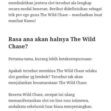
membuktikan jentera slot tersebut ala lengkap
secara modal beneran. Berikut didefinisikan sebagai
trik pro ego guna The Wild Chase – manfaatkan buat
manfaat Kamu!
Rasa ana akan halnya The Wild
Chase?
Pertama-tama, kurang lebih ketaksempurnaan:
Apakah tersebut membina The Wild Chase selaku
slot gambar yg lembek? Tersebut tak akan
menjalankan kesamarataan The Wild Chase.
Beserta Wild Chase, secepat ini ulang
memanifestasikan slot on-line nun istimewa,
andaikata sekelumit luar biasa menyenangkan.