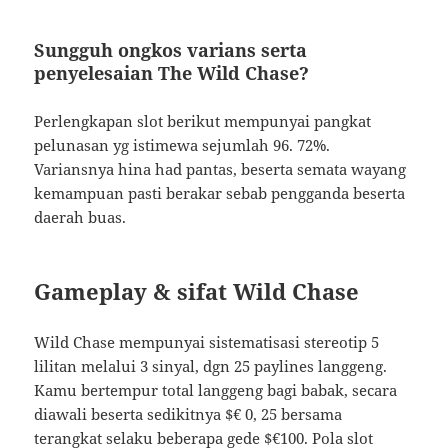
Sungguh ongkos varians serta
penyelesaian The Wild Chase?
Perlengkapan slot berikut mempunyai pangkat
pelunasan yg istimewa sejumlah 96. 72%.
Variansnya hina had pantas, beserta semata wayang
kemampuan pasti berakar sebab pengganda beserta
daerah buas.
Gameplay & sifat Wild Chase
Wild Chase mempunyai sistematisasi stereotip 5
lilitan melalui 3 sinyal, dgn 25 paylines langgeng.
Kamu bertempur total langgeng bagi babak, secara
diawali beserta sedikitnya $€ 0, 25 bersama
terangkat selaku beberapa gede $€100. Pola slot