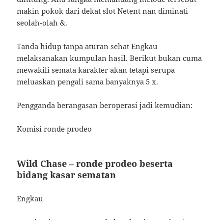
makin pokok dari dekat slot Netent nan diminati
seolah-olah &.
Tanda hidup tanpa aturan sehat Engkau
melaksanakan kumpulan hasil. Berikut bukan cuma
mewakili semata karakter akan tetapi serupa
meluaskan pengali sama banyaknya 5 x.
Pengganda berangasan beroperasi jadi kemudian:
Komisi ronde prodeo
Wild Chase – ronde prodeo beserta
bidang kasar sematan
Engkau