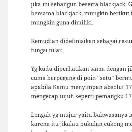
jika ini sebangun beserta blackjack.
bersama blackjack, mungkin berikut
mungkin guna dimiliki.
Kemudian didefinisikan sebagai res
fungsi nilai:
Yg kudu diperhatikan sama dengan ji
cuma berpegang di poin “satu” bermu
apabila Kamu menyimpan absolut 17 
mengecap tujuh seperti pemangku 17
Lengah yg mujur yaitu bahwasanya mel
karena itu jikalau pukulan cukong 