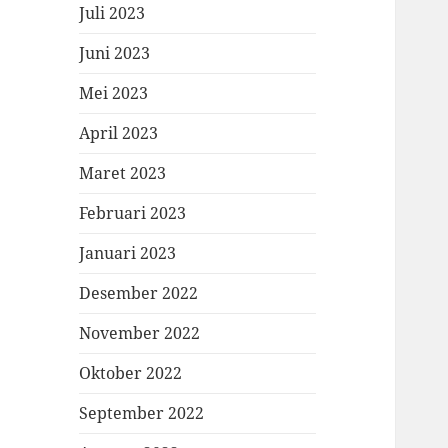
Juli 2023
Juni 2023
Mei 2023
April 2023
Maret 2023
Februari 2023
Januari 2023
Desember 2022
November 2022
Oktober 2022
September 2022