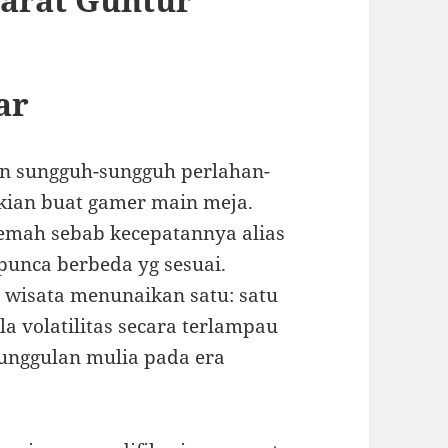
ar
n sungguh-sungguh perlahan-
 kian buat gamer main meja.
emah sebab kecepatannya alias
punca berbeda yg sesuai.
wisata menunaikan satu: satu
la volatilitas secara terlampau
keunggulan mulia pada era