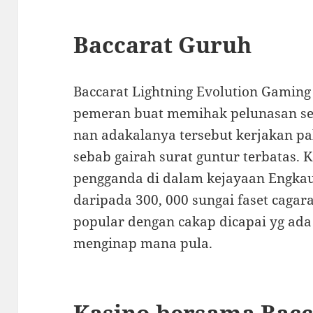
Baccarat Guruh
Baccarat Lightning Evolution Gamin
pemeran buat memihak pelunasan se
nan adakalanya tersebut kerjakan p
sebab gairah surat guntur terbatas
pengganda di dalam kejayaan Engkau 
daripada 300, 000 sungai faset caga
popular dengan cakap dicapai yg ada
menginap mana pula.
Kasino bersama Bacc