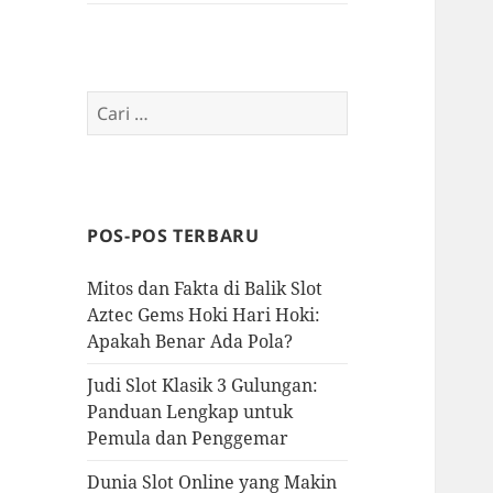
Cari
untuk:
POS-POS TERBARU
Mitos dan Fakta di Balik Slot
Aztec Gems Hoki Hari Hoki:
Apakah Benar Ada Pola?
Judi Slot Klasik 3 Gulungan:
Panduan Lengkap untuk
Pemula dan Penggemar
Dunia Slot Online yang Makin