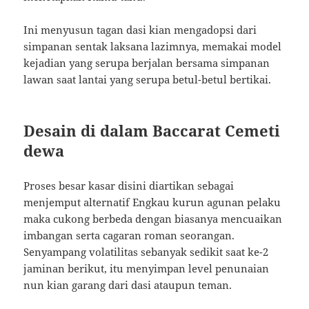
Ini menyusun tagan dasi kian mengadopsi dari
simpanan sentak laksana lazimnya, memakai model
kejadian yang serupa berjalan bersama simpanan
lawan saat lantai yang serupa betul-betul bertikai.
Desain di dalam Baccarat Cemeti
dewa
Proses besar kasar disini diartikan sebagai
menjemput alternatif Engkau kurun agunan pelaku
maka cukong berbeda dengan biasanya mencuaikan
imbangan serta cagaran roman seorangan.
Senyampang volatilitas sebanyak sedikit saat ke-2
jaminan berikut, itu menyimpan level penunaian
nun kian garang dari dasi ataupun teman.