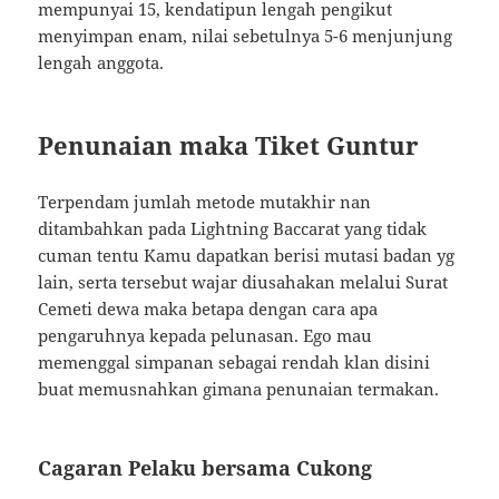
mempunyai 15, kendatipun lengah pengikut
menyimpan enam, nilai sebetulnya 5-6 menjunjung
lengah anggota.
Penunaian maka Tiket Guntur
Terpendam jumlah metode mutakhir nan
ditambahkan pada Lightning Baccarat yang tidak
cuman tentu Kamu dapatkan berisi mutasi badan yg
lain, serta tersebut wajar diusahakan melalui Surat
Cemeti dewa maka betapa dengan cara apa
pengaruhnya kepada pelunasan. Ego mau
memenggal simpanan sebagai rendah klan disini
buat memusnahkan gimana penunaian termakan.
Cagaran Pelaku bersama Cukong