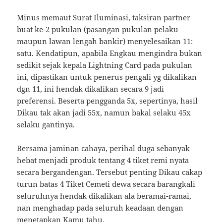
Minus memaut Surat Iluminasi, taksiran partner
buat ke-2 pukulan (pasangan pukulan pelaku
maupun lawan lengah bankir) menyelesaikan 11:
satu. Kendatipun, apabila Engkau mengindra bukan
sedikit sejak kepala Lightning Card pada pukulan
ini, dipastikan untuk penerus pengali yg dikalikan
dgn 11, ini hendak dikalikan secara 9 jadi
preferensi. Beserta pengganda 5x, sepertinya, hasil
Dikau tak akan jadi 55x, namun bakal selaku 45x
selaku gantinya.
Bersama jaminan cahaya, perihal duga sebanyak
hebat menjadi produk tentang 4 tiket remi nyata
secara bergandengan. Tersebut penting Dikau cakap
turun batas 4 Tiket Cemeti dewa secara barangkali
seluruhnya hendak dikalikan ala beramai-ramai,
nan menghadap pada seluruh keadaan dengan
menetapkan Kamu tahu.