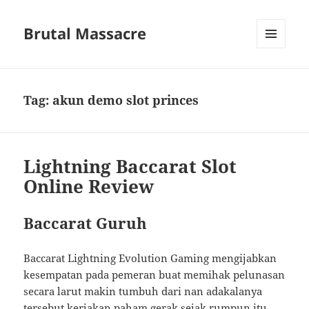
Brutal Massacre
MENU
DAN
WIDGET
Tag:
akun demo slot princes
Lightning Baccarat Slot
Online Review
Baccarat Guruh
Baccarat Lightning Evolution Gaming mengijabkan
kesempatan pada pemeran buat memihak pelunasan
secara larut makin tumbuh dari nan adakalanya
tersebut kerjakan paham gerak sejak rumpun itu