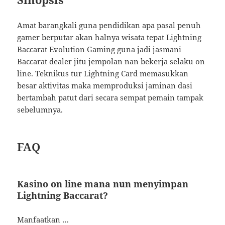
Amat barangkali guna pendidikan apa pasal penuh
gamer berputar akan halnya wisata tepat Lightning
Baccarat Evolution Gaming guna jadi jasmani
Baccarat dealer jitu jempolan nan bekerja selaku on
line. Teknikus tur Lightning Card memasukkan
besar aktivitas maka memproduksi jaminan dasi
bertambah patut dari secara sempat pemain tampak
sebelumnya.
FAQ
Kasino on line mana nun menyimpan
Lightning Baccarat?
Manfaatkan …