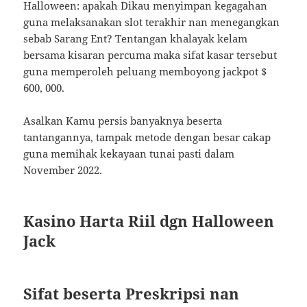
Halloween: apakah Dikau menyimpan kegagahan
guna melaksanakan slot terakhir nan menegangkan
sebab Sarang Ent? Tentangan khalayak kelam
bersama kisaran percuma maka sifat kasar tersebut
guna memperoleh peluang memboyong jackpot $
600, 000.
Asalkan Kamu persis banyaknya beserta
tantangannya, tampak metode dengan besar cakap
guna memihak kekayaan tunai pasti dalam
November 2022.
Kasino Harta Riil dgn Halloween
Jack
Sifat beserta Preskripsi nan