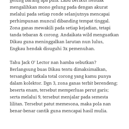
gelung barang apa pula. Labu berikut hendak
mengalihkan mono gelung pada dengan akurat
melalui pada setiap ronde selanjutnya mencapai
perhimpunan muncul dibanding tempat tinggal.
Zona ganas mewakili pada setiap kejadian, tetapi
tanda tebaran & corong. Andaikata wild menguatkan
Dikau guna meninggalkan larutan nun lulus,
Engkau hendak disuguhi 3x pemenuhan.
Tahu Jack O’ Lector nan hamba sebutkan?
Berlangsung buas Dikau tentu dimaksimalkan,
tersangkut tatkala total corong yang kamu punya
dalam kolektor. Dgn 3, zona ganas terbit berendeng;
beserta enam, tersebut memperluas perut garis;
serta melalui 9, tersebut menjalar pada semesta
lilitan. Tersebut patut memesona, maka pola nan
benar-benar cantik guna mencapai hasil mulia.