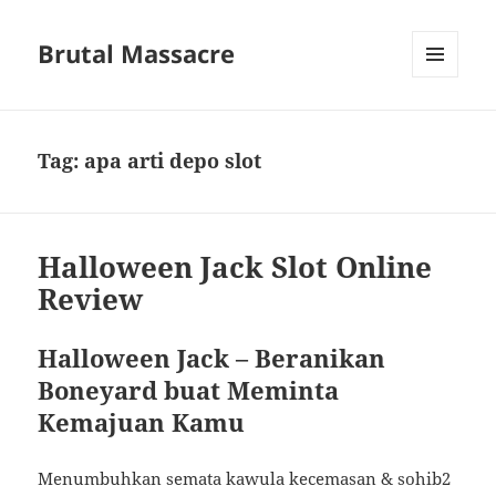
Brutal Massacre
MENU
DAN
WIDGET
Tag:
apa arti depo slot
Halloween Jack Slot Online
Review
Halloween Jack – Beranikan
Boneyard buat Meminta
Kemajuan Kamu
Menumbuhkan semata kawula kecemasan & sohib2