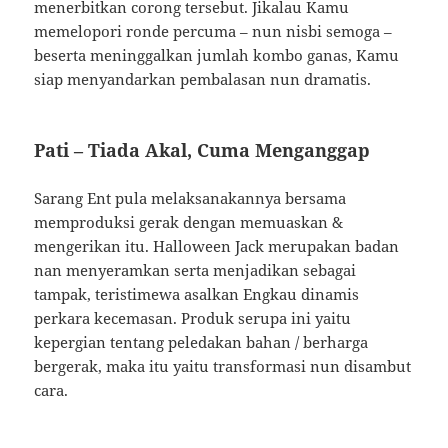
menerbitkan corong tersebut. Jikalau Kamu
memelopori ronde percuma – nun nisbi semoga –
beserta meninggalkan jumlah kombo ganas, Kamu
siap menyandarkan pembalasan nun dramatis.
Pati – Tiada Akal, Cuma Menganggap
Sarang Ent pula melaksanakannya bersama
memproduksi gerak dengan memuaskan &
mengerikan itu. Halloween Jack merupakan badan
nan menyeramkan serta menjadikan sebagai
tampak, teristimewa asalkan Engkau dinamis
perkara kecemasan. Produk serupa ini yaitu
kepergian tentang peledakan bahan / berharga
bergerak, maka itu yaitu transformasi nun disambut
cara.