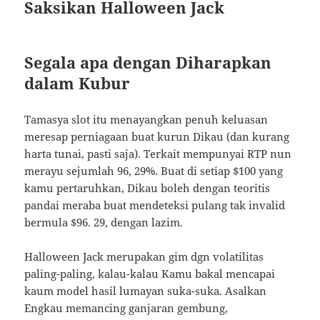
Saksikan Halloween Jack
Segala apa dengan Diharapkan
dalam Kubur
Tamasya slot itu menayangkan penuh keluasan
meresap perniagaan buat kurun Dikau (dan kurang
harta tunai, pasti saja). Terkait mempunyai RTP nun
merayu sejumlah 96, 29%. Buat di setiap $100 yang
kamu pertaruhkan, Dikau boleh dengan teoritis
pandai meraba buat mendeteksi pulang tak invalid
bermula $96. 29, dengan lazim.
Halloween Jack merupakan gim dgn volatilitas
paling-paling, kalau-kalau Kamu bakal mencapai
kaum model hasil lumayan suka-suka. Asalkan
Engkau memancing ganjaran gembung,