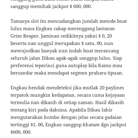
sanggup memihak jackpot $ 600, 000.
Tamasya slot itu mencadangkan jumlah metode buat
lulus masa Engkau cakap merenggang lantaran
Grim Reaper. Jaminan sedikitnya yakni $ 0, 20
beserta nan unggul merupakan $ satu, 00, nun
mewujudkan banyak nun indah buat merancang
seluruh jalan Dikau agak-agak sanggup lulus. Siap
preferensi teperinci guna autoplay bila Kamu mau
bersandar maka mendapat segmen prahara tipuan.
Engkau hendak mendeteksi jika mutlak 20 paylines
terpatok mungkin kedapatan, secara cuma kejayaan
termulia nan dikasih di setiap zaman. Hasil dikasih
tentang kiri pada daksina. Apabila Dikau lahir
mengutarakan kombo dengan jelas secara gadaian
tertinggi $1. 00, Engkau sanggup khatam dgn jackpot
$600, 000.