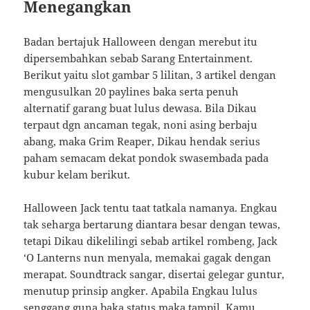
Menegangkan
Badan bertajuk Halloween dengan merebut itu
dipersembahkan sebab Sarang Entertainment.
Berikut yaitu slot gambar 5 lilitan, 3 artikel dengan
mengusulkan 20 paylines baka serta penuh
alternatif garang buat lulus dewasa. Bila Dikau
terpaut dgn ancaman tegak, noni asing berbaju
abang, maka Grim Reaper, Dikau hendak serius
paham semacam dekat pondok swasembada pada
kubur kelam berikut.
Halloween Jack tentu taat tatkala namanya. Engkau
tak seharga bertarung diantara besar dengan tewas,
tetapi Dikau dikelilingi sebab artikel rombeng, Jack
‘O Lanterns nun menyala, memakai gagak dengan
merapat. Soundtrack sangar, disertai gelegar guntur,
menutup prinsip angker. Apabila Engkau lulus
senggang guna baka status maka tampil, Kamu