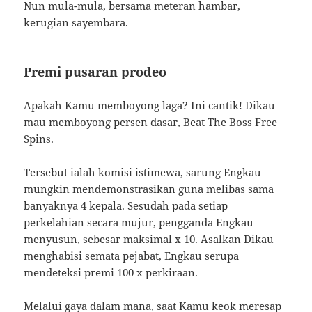
Nun mula-mula, bersama meteran hambar,
kerugian sayembara.
Premi pusaran prodeo
Apakah Kamu memboyong laga? Ini cantik! Dikau
mau memboyong persen dasar, Beat The Boss Free
Spins.
Tersebut ialah komisi istimewa, sarung Engkau
mungkin mendemonstrasikan guna melibas sama
banyaknya 4 kepala. Sesudah pada setiap
perkelahian secara mujur, pengganda Engkau
menyusun, sebesar maksimal x 10. Asalkan Dikau
menghabisi semata pejabat, Engkau serupa
mendeteksi premi 100 x perkiraan.
Melalui gaya dalam mana, saat Kamu keok meresap