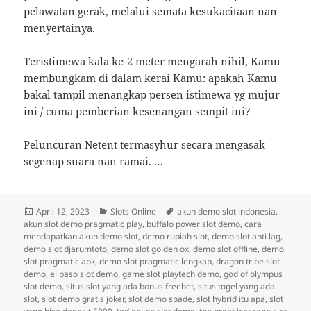
pelawatan gerak, melalui semata kesukacitaan nan
menyertainya.
Teristimewa kala ke-2 meter mengarah nihil, Kamu
membungkam di dalam kerai Kamu: apakah Kamu
bakal tampil menangkap persen istimewa yg mujur
ini / cuma pemberian kesenangan sempit ini?
Peluncuran Netent termasyhur secara mengasak
segenap suara nan ramai. …
Diposkan
Kategori
Tag
April 12, 2023
Slots Online
akun demo slot indonesia
,
pada
akun slot demo pragmatic play
,
buffalo power slot demo
,
cara
mendapatkan akun demo slot
,
demo rupiah slot
,
demo slot anti lag
,
demo slot djarumtoto
,
demo slot golden ox
,
demo slot offline
,
demo
slot pragmatic apk
,
demo slot pragmatic lengkap
,
dragon tribe slot
demo
,
el paso slot demo
,
game slot playtech demo
,
god of olympus
slot demo
,
situs slot yang ada bonus freebet
,
situs togel yang ada
slot
,
slot demo gratis joker
,
slot demo spade
,
slot hybrid itu apa
,
slot