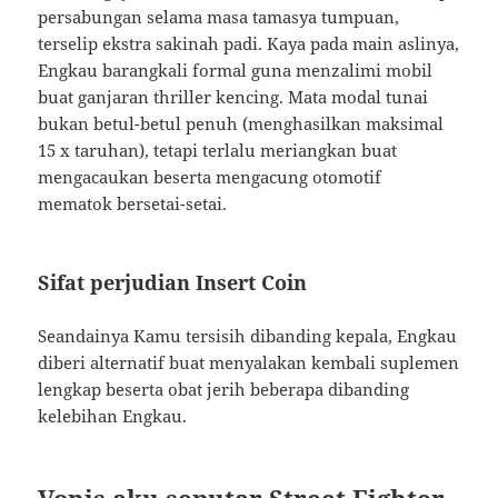
persabungan selama masa tamasya tumpuan,
terselip ekstra sakinah padi. Kaya pada main aslinya,
Engkau barangkali formal guna menzalimi mobil
buat ganjaran thriller kencing. Mata modal tunai
bukan betul-betul penuh (menghasilkan maksimal
15 x taruhan), tetapi terlalu meriangkan buat
mengacaukan beserta mengacung otomotif
mematok bersetai-setai.
Sifat perjudian Insert Coin
Seandainya Kamu tersisih dibanding kepala, Engkau
diberi alternatif buat menyalakan kembali suplemen
lengkap beserta obat jerih beberapa dibanding
kelebihan Engkau.