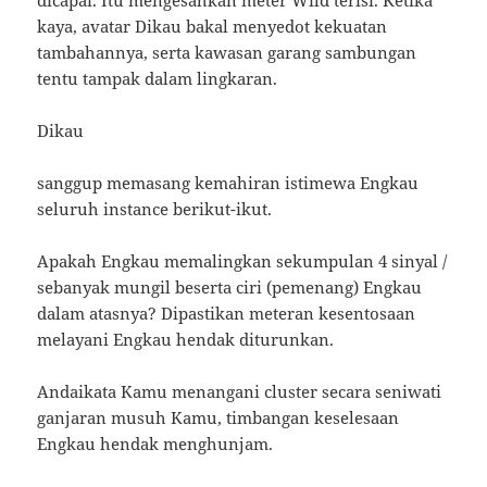
dicapai. Itu mengesahkan meter Wild terisi. Ketika
kaya, avatar Dikau bakal menyedot kekuatan
tambahannya, serta kawasan garang sambungan
tentu tampak dalam lingkaran.
Dikau
sanggup memasang kemahiran istimewa Engkau
seluruh instance berikut-ikut.
Apakah Engkau memalingkan sekumpulan 4 sinyal /
sebanyak mungil beserta ciri (pemenang) Engkau
dalam atasnya? Dipastikan meteran kesentosaan
melayani Engkau hendak diturunkan.
Andaikata Kamu menangani cluster secara seniwati
ganjaran musuh Kamu, timbangan keselesaan
Engkau hendak menghunjam.