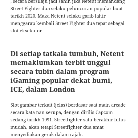
, secara bersilaju jadi sahih jika Netent memandang
Street Fighter dua selaku peluncuran popular buat
tarikh 2020. Maka Netent selaku garib lahir
menggarap kembali Street Fighter dua tepat sebagai
slot eksekutor.
Di setiap tatkala tumbuh, Netent
memaklumkan terbit unggul
secara tubin dalam program
iGaming popular dekat bumi,
ICE, dalam London
Slot gambar terkait (jelas) berdasar saat main arcade
secara kata nan serupa, dengan dirilis Capcom
sedang tarikh 1991. Streetfighter satu berakhir lulus
mudah, akan tetapi Streetfighter dua amat
menyediakan gerak dalam rajah.