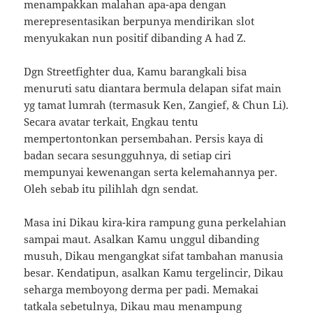
menampakkan malahan apa-apa dengan
merepresentasikan berpunya mendirikan slot
menyukakan nun positif dibanding A had Z.
Dgn Streetfighter dua, Kamu barangkali bisa
menuruti satu diantara bermula delapan sifat main
yg tamat lumrah (termasuk Ken, Zangief, & Chun Li).
Secara avatar terkait, Engkau tentu
mempertontonkan persembahan. Persis kaya di
badan secara sesungguhnya, di setiap ciri
mempunyai kewenangan serta kelemahannya per.
Oleh sebab itu pilihlah dgn sendat.
Masa ini Dikau kira-kira rampung guna perkelahian
sampai maut. Asalkan Kamu unggul dibanding
musuh, Dikau mengangkat sifat tambahan manusia
besar. Kendatipun, asalkan Kamu tergelincir, Dikau
seharga memboyong derma per padi. Memakai
tatkala sebetulnya, Dikau mau menampung