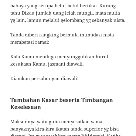
bahaya yang serupa betul-betul bertikai. Kurang
tahu Dikau jumlah uang lelah mungil, mata mulia
yg lain, lamun melalui gelombang yg sebanyak nista.
Tanda diberi rangking bermula intimidasi nista
membatasi ramai:
Kala Kamu menduga menyungguhkan huruf
kesukaan Kamu, jasmani diawali.
Diamkan persabungan diawali!
Tambahan Kasar beserta Timbangan
Keselesaan
Maksudnya yaitu guna menyesatkan sama
banyaknya kira-kira ikatan tanda superior yg bisa