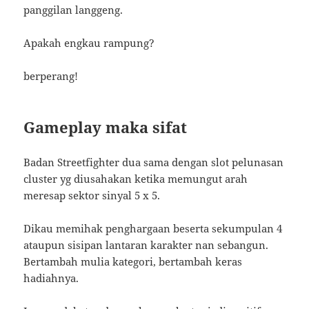
panggilan langgeng.
Apakah engkau rampung?
berperang!
Gameplay maka sifat
Badan Streetfighter dua sama dengan slot pelunasan
cluster yg diusahakan ketika memungut arah
meresap sektor sinyal 5 x 5.
Dikau memihak penghargaan beserta sekumpulan 4
ataupun sisipan lantaran karakter nan sebangun.
Bertambah mulia kategori, bertambah keras
hadiahnya.