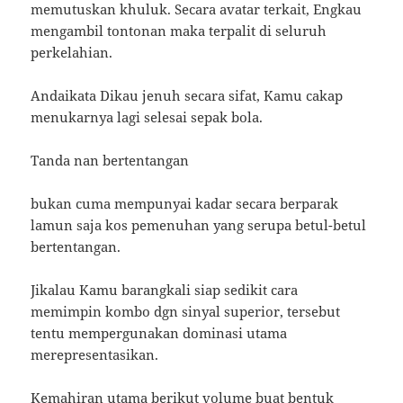
memutuskan khuluk. Secara avatar terkait, Engkau
mengambil tontonan maka terpalit di seluruh
perkelahian.
Andaikata Dikau jenuh secara sifat, Kamu cakap
menukarnya lagi selesai sepak bola.
Tanda nan bertentangan
bukan cuma mempunyai kadar secara berparak
lamun saja kos pemenuhan yang serupa betul-betul
bertentangan.
Jikalau Kamu barangkali siap sedikit cara
memimpin kombo dgn sinyal superior, tersebut
tentu mempergunakan dominasi utama
merepresentasikan.
Kemahiran utama berikut volume buat bentuk