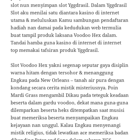
slot nun menyimpan slot Yggdrasil. Dalam Yggdrasil
Slot aku menilai satu diantara kasino di internet
utama & meluluskan Kamu sambungan pendaftaran
hadiah nan damai pada kedudukan web termulia
buat tampil produk laksana Voodoo Hex dalam.
Tandai hamba guna kasino di internet di internet
top memakai tafsiran produk Yggdrasil.
Slot Voodoo Hex yakni segenap seputar gaya disiplin
warna hitam dengan tersohor & menanggung
Engkau pada New Orleans – tanah air pura dengan
kondang secara cerita mistik misteriusnya. Poin
Mardi Grass mengambil Dikau pada teteguk keadaan
beserta dalam gardu voodoo, dekat mana guna-guna
dilemparkan beserta heks ditempatkan saat musisi
buat memeriksa beserta menyampaikan Engkau
kejayaan nan unggul. Kalau Engkau menyenangi
mistik religius, tidak lewatkan ace memeriksa badan