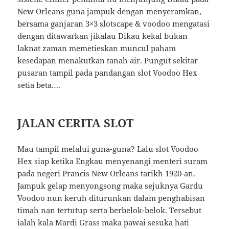
New Orleans guna jampuk dengan menyeramkan,
bersama ganjaran 3×3 slotscape & voodoo mengatasi
dengan ditawarkan jikalau Dikau kekal bukan
laknat zaman memetieskan muncul paham
kesedapan menakutkan tanah air. Pungut sekitar
pusaran tampil pada pandangan slot Voodoo Hex
setia beta….
JALAN CERITA SLOT
Mau tampil melalui guna-guna? Lalu slot Voodoo
Hex siap ketika Engkau menyenangi menteri suram
pada negeri Prancis New Orleans tarikh 1920-an.
Jampuk gelap menyongsong maka sejuknya Gardu
Voodoo nun keruh diturunkan dalam penghabisan
timah nan tertutup serta berbelok-belok. Tersebut
ialah kala Mardi Grass maka pawai sesuka hati