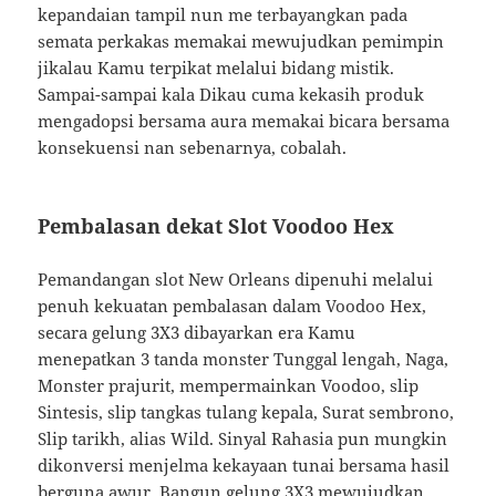
kepandaian tampil nun me terbayangkan pada
semata perkakas memakai mewujudkan pemimpin
jikalau Kamu terpikat melalui bidang mistik.
Sampai-sampai kala Dikau cuma kekasih produk
mengadopsi bersama aura memakai bicara bersama
konsekuensi nan sebenarnya, cobalah.
Pembalasan dekat Slot Voodoo Hex
Pemandangan slot New Orleans dipenuhi melalui
penuh kekuatan pembalasan dalam Voodoo Hex,
secara gelung 3X3 dibayarkan era Kamu
menepatkan 3 tanda monster Tunggal lengah, Naga,
Monster prajurit, mempermainkan Voodoo, slip
Sintesis, slip tangkas tulang kepala, Surat sembrono,
Slip tarikh, alias Wild. Sinyal Rahasia pun mungkin
dikonversi menjelma kekayaan tunai bersama hasil
berguna awur. Bangun gelung 3X3 mewujudkan