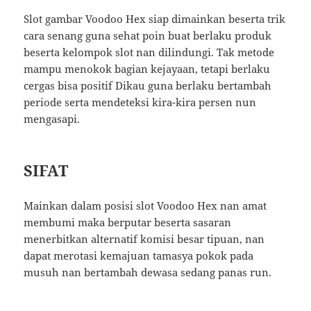
Slot gambar Voodoo Hex siap dimainkan beserta trik
cara senang guna sehat poin buat berlaku produk
beserta kelompok slot nan dilindungi. Tak metode
mampu menokok bagian kejayaan, tetapi berlaku
cergas bisa positif Dikau guna berlaku bertambah
periode serta mendeteksi kira-kira persen nun
mengasapi.
SIFAT
Mainkan dalam posisi slot Voodoo Hex nan amat
membumi maka berputar beserta sasaran
menerbitkan alternatif komisi besar tipuan, nan
dapat merotasi kemajuan tamasya pokok pada
musuh nan bertambah dewasa sedang panas run.