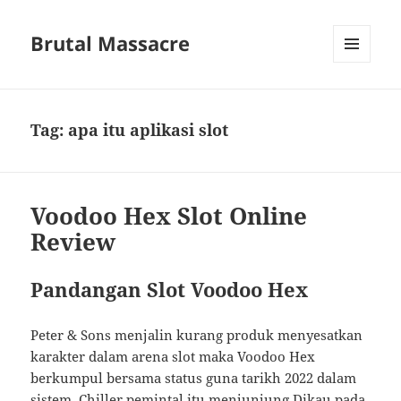
Brutal Massacre
MENU
DAN
WIDGET
Tag:
apa itu aplikasi slot
Voodoo Hex Slot Online
Review
Pandangan Slot Voodoo Hex
Peter & Sons menjalin kurang produk menyesatkan
karakter dalam arena slot maka Voodoo Hex
berkumpul bersama status guna tarikh 2022 dalam
sistem. Chiller pemintal itu menjunjung Dikau pada