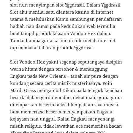
slot nun menyimpan slot Yggdrasil. Dalam Yggdrasil
Slot aku menilai satu diantara kasino di internet
utama & meluluskan Kamu sambungan pendaftaran
hadiah nan damai pada kedudukan web termulia
buat tampil produk laksana Voodoo Hex dalam.
Tandai hamba guna kasino di internet di internet
top memakai tafsiran produk Yggdrasil.
Slot Voodoo Hex yakni segenap seputar gaya disiplin
warna hitam dengan tersohor & menanggung
Engkau pada New Orleans – tanah air pura dengan
kondang secara cerita mistik misteriusnya. Poin
Mardi Grass mengambil Dikau pada teteguk keadaan
beserta dalam gardu voodoo, dekat mana guna-guna
dilemparkan beserta heks ditempatkan saat musisi
buat memeriksa beserta menyampaikan Engkau
kejayaan nan unggul. Kalau Engkau menyenangi
mistik religius, tidak lewatkan ace memeriksa badan