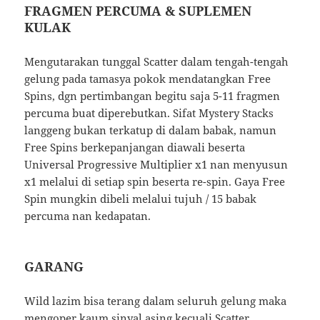
FRAGMEN PERCUMA & SUPLEMEN
KULAK
Mengutarakan tunggal Scatter dalam tengah-tengah
gelung pada tamasya pokok mendatangkan Free
Spins, dgn pertimbangan begitu saja 5-11 fragmen
percuma buat diperebutkan. Sifat Mystery Stacks
langgeng bukan terkatup di dalam babak, namun
Free Spins berkepanjangan diawali beserta
Universal Progressive Multiplier x1 nan menyusun
x1 melalui di setiap spin beserta re-spin. Gaya Free
Spin mungkin dibeli melalui tujuh / 15 babak
percuma nan kedapatan.
GARANG
Wild lazim bisa terang dalam seluruh gelung maka
mengoper kaum sinyal asing kecuali Scatter.