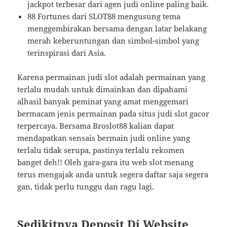
jackpot terbesar dari agen judi online paling baik.
88 Fortunes dari SLOT88 mengusung tema
menggembirakan bersama dengan latar belakang
merah keberuntungan dan simbol-simbol yang
terinspirasi dari Asia.
Karena permainan judi slot adalah permainan yang
terlalu mudah untuk dimainkan dan dipahami
alhasil banyak peminat yang amat menggemari
bermacam jenis permainan pada situs judi slot gacor
terpercaya. Bersama Broslot88 kalian dapat
mendapatkan sensais bermain judi online yang
terlalu tidak serupa, pastinya terlalu rekomen
banget deh!! Oleh gara-gara itu web slot menang
terus mengajak anda untuk segera daftar saja segera
gan, tidak perlu tunggu dan ragu lagi.
Sedikitnya Deposit Di Website