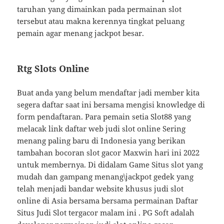
taruhan yang dimainkan pada permainan slot
tersebut atau makna kerennya tingkat peluang
pemain agar menang jackpot besar.
Rtg Slots Online
Buat anda yang belum mendaftar jadi member kita
segera daftar saat ini bersama mengisi knowledge di
form pendaftaran. Para pemain setia Slot88 yang
melacak link daftar web judi slot online Sering
menang paling baru di Indonesia yang berikan
tambahan bocoran slot gacor Maxwin hari ini 2022
untuk membernya. Di didalam Game Situs slot yang
mudah dan gampang menang\jackpot gedek yang
telah menjadi bandar website khusus judi slot
online di Asia bersama bersama permainan Daftar
Situs Judi Slot tergacor malam ini . PG Soft adalah