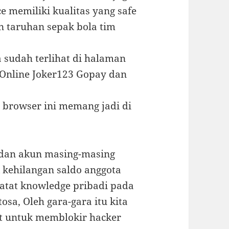
 memiliki kualitas yang safe
n taruhan sepak bola tim
la sudah terlihat di halaman
ot Online Joker123 Gopay dan
n browser ini memang jadi di
e dan akun masing-masing
k kehilangan saldo anggota
catat knowledge pribadi pada
osa, Oleh gara-gara itu kita
at untuk memblokir hacker