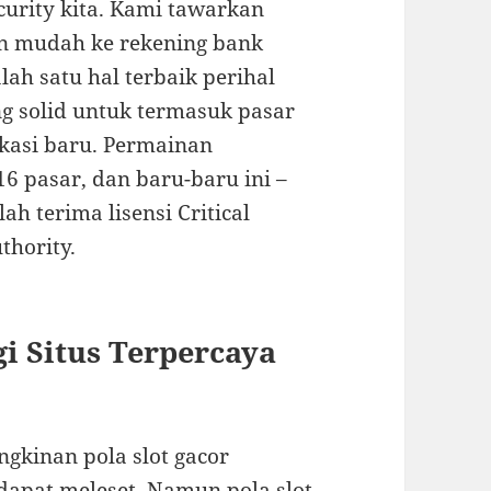
urity kita. Kami tawarkan
an mudah ke rekening bank
lah satu hal terbaik perihal
 solid untuk termasuk pasar
kasi baru. Permainan
16 pasar, dan baru-baru ini –
h terima lisensi Critical
thority.
gi Situs Terpercaya
gkinan pola slot gacor
dapat meleset. Namun pola slot