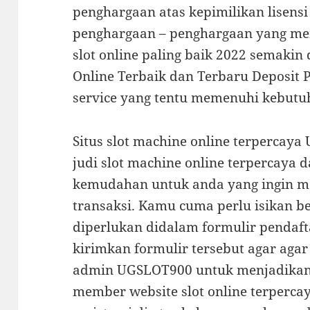
penghargaan atas kepimilikan lisens
penghargaan – penghargaan yang me
slot online paling baik 2022 semakin
Online Terbaik dan Terbaru Deposit P
service yang tentu memenuhi kebutuh
Situs slot machine online terperca
judi slot machine online terpercaya
kemudahan untuk anda yang ingin m
transaksi. Kamu cuma perlu isikan b
diperlukan didalam formulir pendaftar
kirimkan formulir tersebut agar aga
admin UGSLOT900 untuk menjadikan 
member website slot online terperca