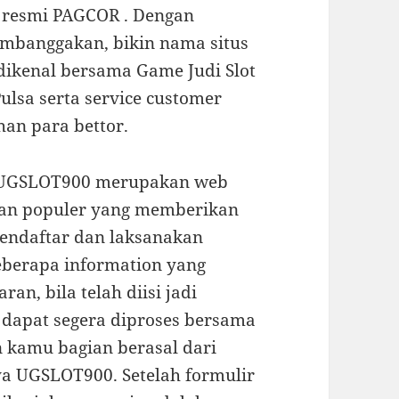
i resmi PAGCOR . Dengan
mbanggakan, bikin nama situs
 dikenal bersama Game Judi Slot
ulsa serta service customer
an para bettor.
ya UGSLOT900 merupakan web
 dan populer yang memberikan
endaftar dan laksanakan
eberapa information yang
an, bila telah diisi jadi
r dapat segera diproses bersama
kamu bagian berasal dari
ya UGSLOT900. Setelah formulir