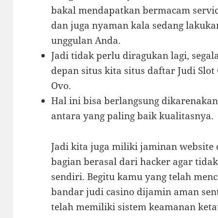
bakal mendapatkan bermacam service
dan juga nyaman kala sedang lakuka
unggulan Anda.
Jadi tidak perlu diragukan lagi, sega
depan situs kita situs daftar Judi Sl
Ovo.
Hal ini bisa berlangsung dikarenaka
antara yang paling baik kualitasnya.
Jadi kita juga miliki jaminan websit
bagian berasal dari hacker agar tida
sendiri. Begitu kamu yang telah men
bandar judi casino dijamin aman sent
telah memiliki sistem keamanan ket