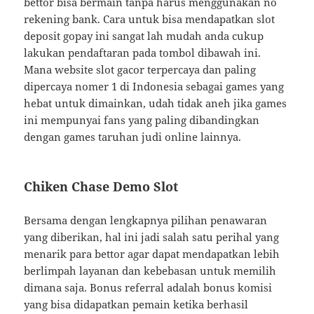
bettor bisa bermain tanpa harus menggunakan no
rekening bank. Cara untuk bisa mendapatkan slot
deposit gopay ini sangat lah mudah anda cukup
lakukan pendaftaran pada tombol dibawah ini.
Mana website slot gacor terpercaya dan paling
dipercaya nomer 1 di Indonesia sebagai games yang
hebat untuk dimainkan, udah tidak aneh jika games
ini mempunyai fans yang paling dibandingkan
dengan games taruhan judi online lainnya.
Chiken Chase Demo Slot
Bersama dengan lengkapnya pilihan penawaran
yang diberikan, hal ini jadi salah satu perihal yang
menarik para bettor agar dapat mendapatkan lebih
berlimpah layanan dan kebebasan untuk memilih
dimana saja. Bonus referral adalah bonus komisi
yang bisa didapatkan pemain ketika berhasil