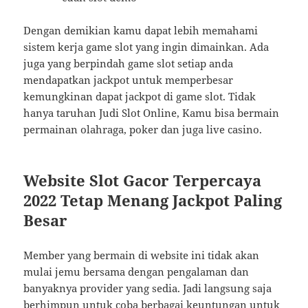
Dengan demikian kamu dapat lebih memahami
sistem kerja game slot yang ingin dimainkan. Ada
juga yang berpindah game slot setiap anda
mendapatkan jackpot untuk memperbesar
kemungkinan dapat jackpot di game slot. Tidak
hanya taruhan Judi Slot Online, Kamu bisa bermain
permainan olahraga, poker dan juga live casino.
Website Slot Gacor Terpercaya
2022 Tetap Menang Jackpot Paling
Besar
Member yang bermain di website ini tidak akan
mulai jemu bersama dengan pengalaman dan
banyaknya provider yang sedia. Jadi langsung saja
berhimpun untuk coba berbagai keuntungan untuk