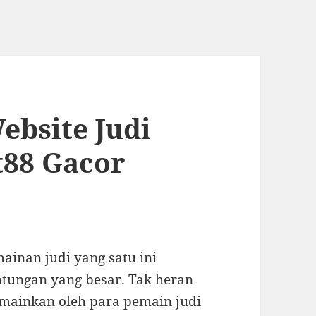
ebsite Judi
t88 Gacor
ainan judi yang satu ini
ungan yang besar. Tak heran
dimainkan oleh para pemain judi