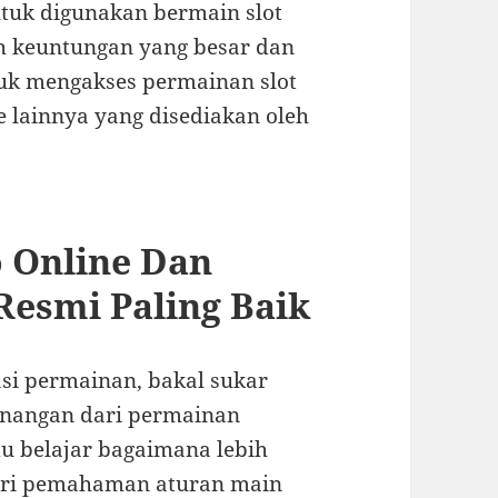
untuk digunakan bermain slot
ah keuntungan yang besar dan
uk mengakses permainan slot
e lainnya yang disediakan oleh
o Online Dan
Resmi Paling Baik
asi permainan, bakal sukar
nangan dari permainan
mu belajar bagaimana lebih
dari pemahaman aturan main