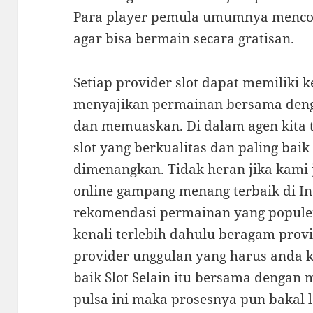
Para player pemula umumnya mencob
agar bisa bermain secara gratisan.
Setiap provider slot dapat memiliki k
menyajikan permainan bersama dengan
dan memuaskan. Di dalam agen kita 
slot yang berkualitas dan paling ba
dimenangkan. Tidak heran jika kami j
online gampang menang terbaik di I
rekomendasi permainan yang popul
kenali terlebih dahulu beragam provi
provider unggulan yang harus anda k
baik Slot Selain itu bersama dengan
pulsa ini maka prosesnya pun bakal l