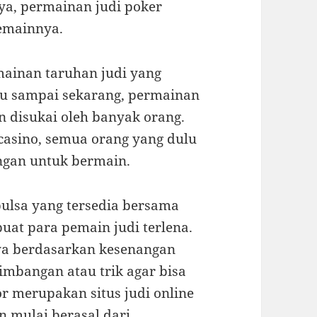
nya, permainan judi poker
pemainnya.
mainan taruhan judi yang
lu sampai sekarang, permainan
n disukai oleh banyak orang.
casino, semua orang yang dulu
ngan untuk bermain.
ulsa yang tersedia bersama
uat para pemain judi terlena.
ya berdasarkan kesenangan
mbangan atau trik agar bisa
r merupakan situs judi online
 mulai berasal dari