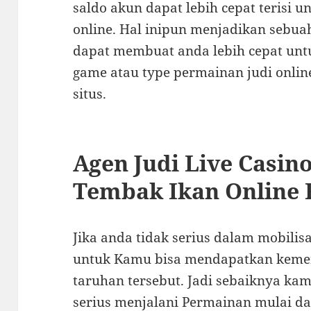
saldo akun dapat lebih cepat terisi 
online. Hal inipun menjadikan sebu
dapat membuat anda lebih cepat unt
game atau type permainan judi onlin
situs.
Agen Judi Live Casin
Tembak Ikan Online 
Jika anda tidak serius dalam mobilis
untuk Kamu bisa mendapatkan keme
taruhan tersebut. Jadi sebaiknya ka
serius menjalani Permainan mulai 