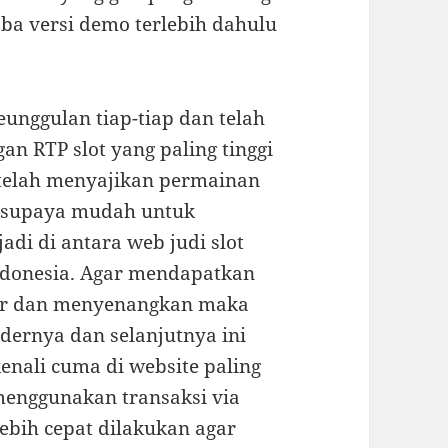
a versi demo terlebih dahulu
eunggulan tiap-tiap dan telah
 RTP slot yang paling tinggi
telah menyajikan permainan
ik supaya mudah untuk
adi di antara web judi slot
ndonesia. Agar mendapatkan
er dan menyenangkan maka
dernya dan selanjutnya ini
enali cuma di website paling
 menggunakan transaksi via
ebih cepat dilakukan agar