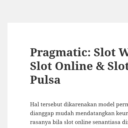
Pragmatic: Slot W
Slot Online & Slo
Pulsa
Hal tersebut dikarenakan model perm
dianggap mudah mendatangkan keunt
rasanya bila slot online senantiasa 