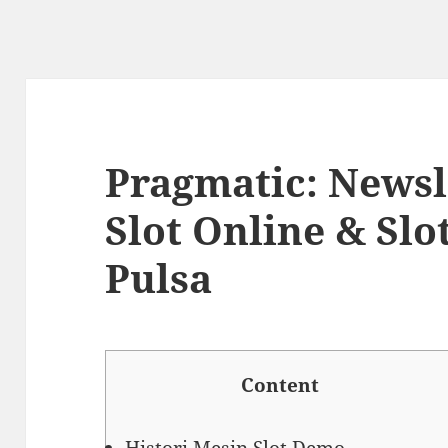
Pragmatic: Newsl
Slot Online & Slo
Pulsa
Content