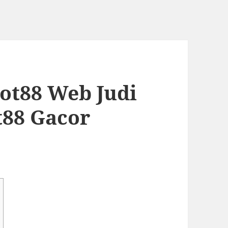
ot88 Web Judi
t88 Gacor