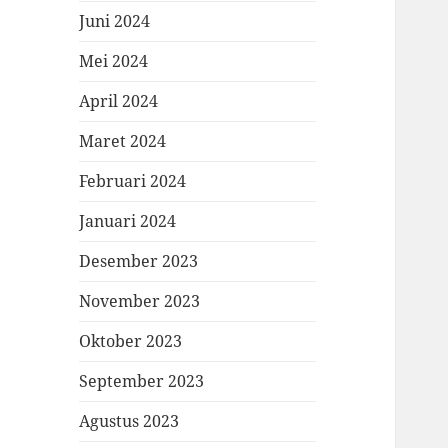
Juni 2024
Mei 2024
April 2024
Maret 2024
Februari 2024
Januari 2024
Desember 2023
November 2023
Oktober 2023
September 2023
Agustus 2023