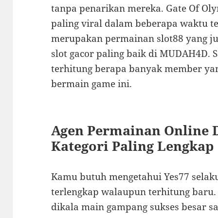
tanpa penarikan mereka. Gate Of Ol
paling viral dalam beberapa waktu te
merupakan permainan slot88 yang ju
slot gacor paling baik di MUDAH4D. 
terhitung berapa banyak member y
bermain game ini.
Agen Permainan Online 
Kategori Paling Lengkap
Kamu butuh mengetahui Yes77 selaku 
terlengkap walaupun terhitung baru.
dikala main gampang sukses besar sa