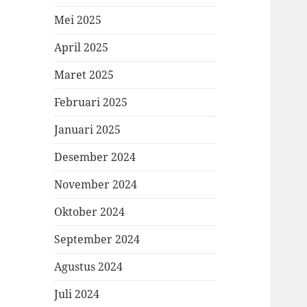
Mei 2025
April 2025
Maret 2025
Februari 2025
Januari 2025
Desember 2024
November 2024
Oktober 2024
September 2024
Agustus 2024
Juli 2024