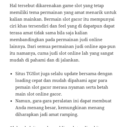
Hal tersebut dikarenakan game slot yang tetap
memiliki tema permainan yang amat menarik untuk
kalian mainkan. Bermain slot gacor itu mempunyai
ciri khas tersendiri dan feel yang di dapatpun dapat
terasa amat tidak sama bila saja kalian
membandingkan pada permainan judi online
lainnya. Dari semua permainan judi online apa-pun
itu namanya, cuma judi slot online lah yang sangat
mudah di pahami dan di jalankan.
Situs TGSlot juga selalu update bersama dengan
loading cepat dan mudah dipahami agar para
pemain slot gacor merasa nyaman serta betah
main slot online gacor.
Namun, gara-gara peralatan ini dapat membuat
Anda menang besar, kemungkinan menang
diharapkan jadi amat ramping.