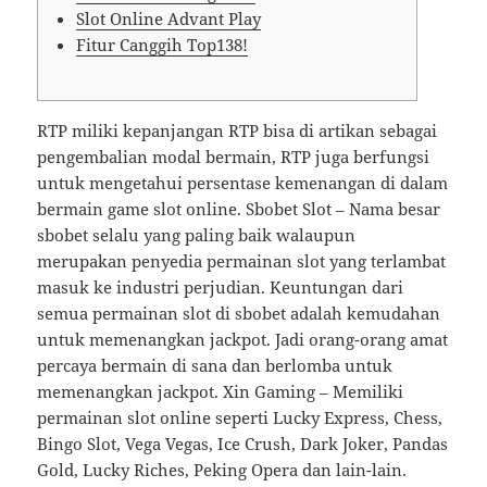
Slot Online Advant Play
Fitur Canggih Top138!
RTP miliki kepanjangan RTP bisa di artikan sebagai
pengembalian modal bermain, RTP juga berfungsi
untuk mengetahui persentase kemenangan di dalam
bermain game slot online. Sbobet Slot – Nama besar
sbobet selalu yang paling baik walaupun
merupakan penyedia permainan slot yang terlambat
masuk ke industri perjudian. Keuntungan dari
semua permainan slot di sbobet adalah kemudahan
untuk memenangkan jackpot. Jadi orang-orang amat
percaya bermain di sana dan berlomba untuk
memenangkan jackpot. Xin Gaming – Memiliki
permainan slot online seperti Lucky Express, Chess,
Bingo Slot, Vega Vegas, Ice Crush, Dark Joker, Pandas
Gold, Lucky Riches, Peking Opera dan lain-lain.