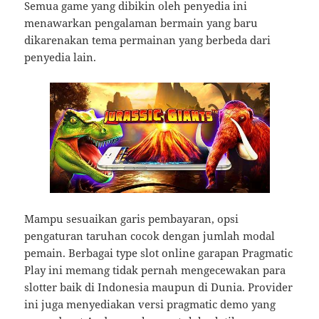
Semua game yang dibikin oleh penyedia ini
menawarkan pengalaman bermain yang baru
dikarenakan tema permainan yang berbeda dari
penyedia lain.
Mampu sesuaikan garis pembayaran, opsi
pengaturan taruhan cocok dengan jumlah modal
pemain. Berbagai type slot online garapan Pragmatic
Play ini memang tidak pernah mengecewakan para
slotter baik di Indonesia maupun di Dunia. Provider
ini juga menyediakan versi pragmatic demo yang