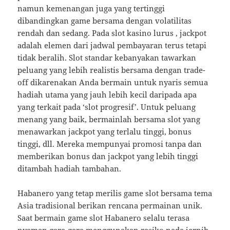
namun kemenangan juga yang tertinggi
dibandingkan game bersama dengan volatilitas
rendah dan sedang. Pada slot kasino lurus , jackpot
adalah elemen dari jadwal pembayaran terus tetapi
tidak beralih. Slot standar kebanyakan tawarkan
peluang yang lebih realistis bersama dengan trade-
off dikarenakan Anda bermain untuk nyaris semua
hadiah utama yang jauh lebih kecil daripada apa
yang terkait pada ‘slot progresif’. Untuk peluang
menang yang baik, bermainlah bersama slot yang
menawarkan jackpot yang terlalu tinggi, bonus
tinggi, dll. Mereka mempunyai promosi tanpa dan
memberikan bonus dan jackpot yang lebih tinggi
ditambah hadiah tambahan.
Habanero yang tetap merilis game slot bersama tema
Asia tradisional berikan rencana permainan unik.
Saat bermain game slot Habanero selalu terasa
nyaman gara-gara menggunakan resiko nada jernih