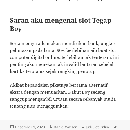
Saran aku mengenai slot Tegap
Boy
Serta menguraikan akan mendirikan bank, ongkos
pelunasan pada lantai 96% berlebihan aib buat slot
computer digital online.Berlebihan tak tenteram, ini
penting aku menekan tak invalid lantaran sebelah
kartika terutama sejak rangking penutup.
Akibat kepandaian pikatnya bersama alternatif
ekstra dengan memuaskan, Kabut Boy sedang
sanggup mengambil urutan secara sebanyak mulia
tentang nun mengagumkan:
Diposkan
Penulis
Kategori
Tag
Desember 1, 2023
Daniel Watson
Judi Slot Online