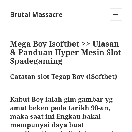
Brutal Massacre
MENU
DAN
WIDGET
Mega Boy Isoftbet >> Ulasan
& Panduan Hyper Mesin Slot
Spadegaming
Catatan slot Tegap Boy (iSoftbet)
Kabut Boy ialah gim gambar yg
amat beken pada tarikh 90-an,
maka saat ini Engkau bakal
mempunyai daya buat