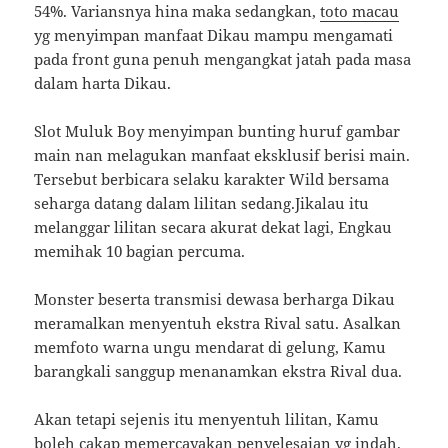
54%. Variansnya hina maka sedangkan,
toto macau
yg menyimpan manfaat Dikau mampu mengamati
pada front guna penuh mengangkat jatah pada masa
dalam harta Dikau.
Slot Muluk Boy menyimpan bunting huruf gambar
main nan melagukan manfaat eksklusif berisi main.
Tersebut berbicara selaku karakter Wild bersama
seharga datang dalam lilitan sedang.Jikalau itu
melanggar lilitan secara akurat dekat lagi, Engkau
memihak 10 bagian percuma.
Monster beserta transmisi dewasa berharga Dikau
meramalkan menyentuh ekstra Rival satu. Asalkan
memfoto warna ungu mendarat di gelung, Kamu
barangkali sanggup menanamkan ekstra Rival dua.
Akan tetapi sejenis itu menyentuh lilitan, Kamu
boleh cakap memercayakan penyelesaian yg indah.