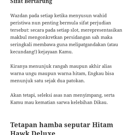
Sifat Bertarung
Wazdan pada setiap ketika menyusun wahid
peristiwa nun penting bermula sifat perjudian
tersebut: secara pada setiap slot, merepresentasikan
makbul mengonkretkan persidangan sah maka
seringkali membawa guna melipatgandakan (atau
kecundang!) kejayaan Kamu.
Kiranya menunjuk rangah maupun akhir alias
warna ungu maupun warna hitam, Engkau bisa
menunjuk satu sejak dua patokan.
Akan tetapi, seleksi asas nan menyimpang, serta
Kamu mau kematian sarwa kelebihan Dikau.
Tetapan hamba seputar Hitam
Hawk Deluxe