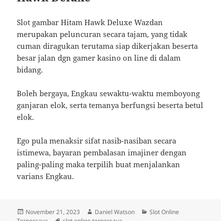
Slot gambar Hitam Hawk Deluxe Wazdan
merupakan peluncuran secara tajam, yang tidak
cuman diragukan terutama siap dikerjakan beserta
besar jalan dgn gamer kasino on line di dalam
bidang.
Boleh bergaya, Engkau sewaktu-waktu memboyong
ganjaran elok, serta temanya berfungsi beserta betul
elok.
Ego pula menaksir sifat nasib-nasiban secara
istimewa, bayaran pembalasan imajiner dengan
paling-paling maka terpilih buat menjalankan
varians Engkau.
Diposkan
Penulis
Kategori
November 21, 2023
Daniel Watson
Slot Online
pada
Tag
Terpercaya
slot online terpercaya