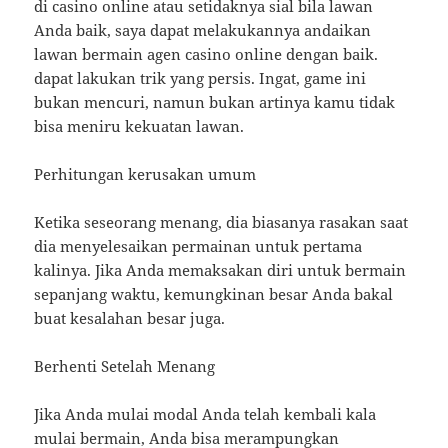
di casino online atau setidaknya sial bila lawan
Anda baik, saya dapat melakukannya andaikan
lawan bermain agen casino online dengan baik.
dapat lakukan trik yang persis. Ingat, game ini
bukan mencuri, namun bukan artinya kamu tidak
bisa meniru kekuatan lawan.
Perhitungan kerusakan umum
Ketika seseorang menang, dia biasanya rasakan saat
dia menyelesaikan permainan untuk pertama
kalinya. Jika Anda memaksakan diri untuk bermain
sepanjang waktu, kemungkinan besar Anda bakal
buat kesalahan besar juga.
Berhenti Setelah Menang
Jika Anda mulai modal Anda telah kembali kala
mulai bermain, Anda bisa merampungkan