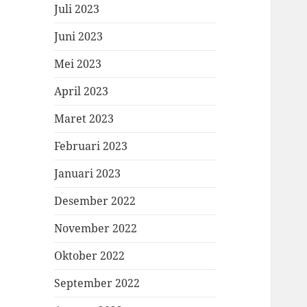
Juli 2023
Juni 2023
Mei 2023
April 2023
Maret 2023
Februari 2023
Januari 2023
Desember 2022
November 2022
Oktober 2022
September 2022