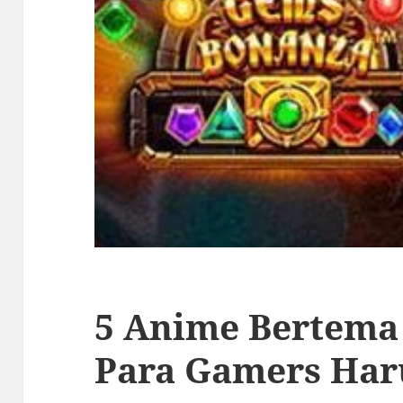
5 Anime Bertema
Para Gamers Har