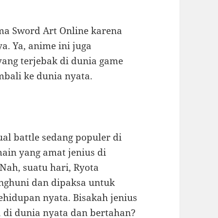
ma Sword Art Online karena
. Ya, anime ini juga
ang terjebak di dunia game
bali ke dunia nyata.
al battle sedang populer di
ain yang amat jenius di
ah, suatu hari, Ryota
enghuni dan dipaksa untuk
hidupan nyata. Bisakah jenius
di dunia nyata dan bertahan?