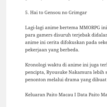
5. Hai to Gensou no Grimgar
Lagi-lagi anime bertema MMORPG ini
para gamers disuruh terjebak didala
anime ini cerita difokuskan pada se
pekerjaan yang berbeda.
Kronologi waktu di anime ini juga te
pencipta, Ryousuke Nakamura lebih
penonton melalui drama yang dibuat 
Keluaran Paito Macau I Data Paito Ma