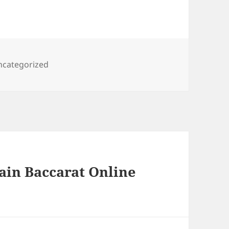
tegori
ncategorized
in Baccarat Online