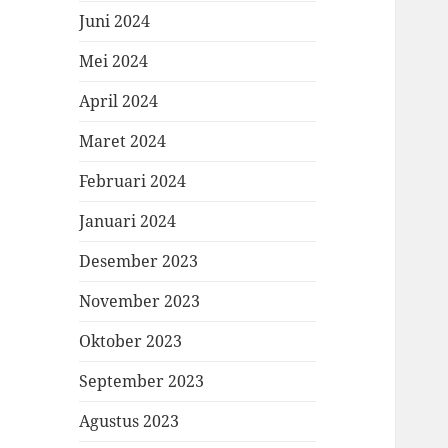
Juni 2024
Mei 2024
April 2024
Maret 2024
Februari 2024
Januari 2024
Desember 2023
November 2023
Oktober 2023
September 2023
Agustus 2023