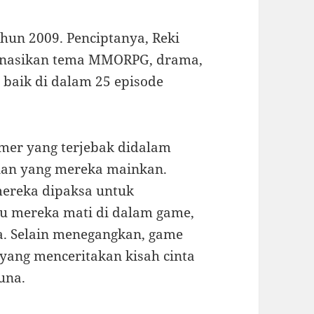
ahun 2009. Penciptanya, Reki
inasikan tema MMORPG, drama,
baik di dalam 25 episode
amer yang terjebak didalam
an yang mereka mainkan.
mereka dipaksa untuk
lau mereka mati di dalam game,
a. Selain menegangkan, game
yang menceritakan kisah cinta
una.