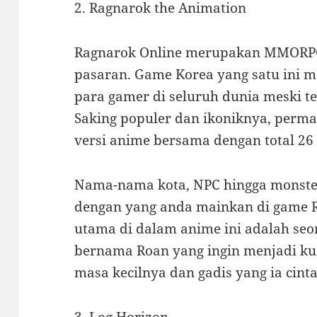
2. Ragnarok the Animation
Ragnarok Online merupakan MMORPG
pasaran. Game Korea yang satu ini 
para gamer di seluruh dunia meski t
Saking populer dan ikoniknya, perma
versi anime bersama dengan total 26 
Nama-nama kota, NPC hingga monster
dengan yang anda mainkan di game R
utama di dalam anime ini adalah se
bernama Roan yang ingin menjadi ku
masa kecilnya dan gadis yang ia cintai
3. Log Horizon