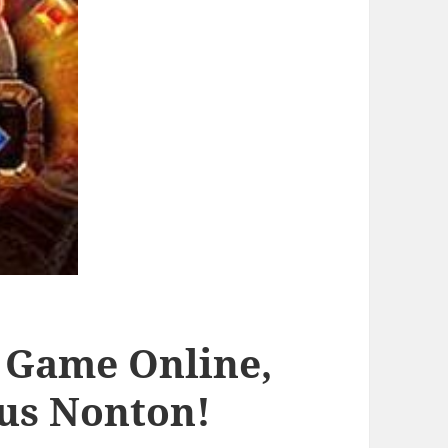
 Game Online,
us Nonton!