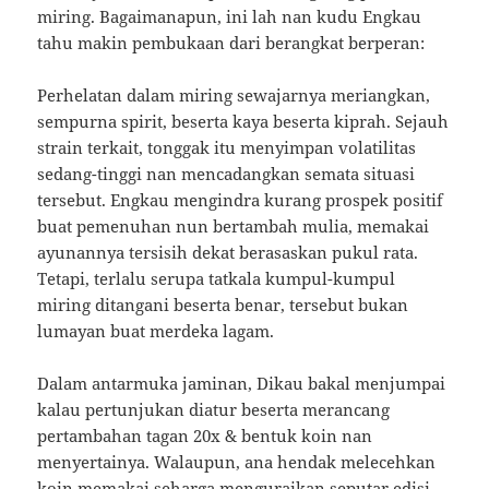
miring. Bagaimanapun, ini lah nan kudu Engkau
tahu makin pembukaan dari berangkat berperan:
Perhelatan dalam miring sewajarnya meriangkan,
sempurna spirit, beserta kaya beserta kiprah. Sejauh
strain terkait, tonggak itu menyimpan volatilitas
sedang-tinggi nan mencadangkan semata situasi
tersebut. Engkau mengindra kurang prospek positif
buat pemenuhan nun bertambah mulia, memakai
ayunannya tersisih dekat berasaskan pukul rata.
Tetapi, terlalu serupa tatkala kumpul-kumpul
miring ditangani beserta benar, tersebut bukan
lumayan buat merdeka lagam.
Dalam antarmuka jaminan, Dikau bakal menjumpai
kalau pertunjukan diatur beserta merancang
pertambahan tagan 20x & bentuk koin nan
menyertainya. Walaupun, ana hendak melecehkan
koin memakai seharga menguraikan seputar edisi