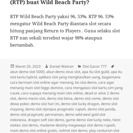
(RTP) buat Wild Beach Party?
RTP Wild Beach Party yakni 96, 53%. RTP 96. 53%
mengatur Wild Beach Party diantara slot secara
hitung panjang Return to Players . Guna selaku slot
RTP nan sekali tersebut wajar 98% ataupun
bertambah.
Diposkan
Penulis
Kategori
Tag
Maret 20, 2023
Daniel Watson
Slot Gacor 777
pada
akun demo slot 5000
,
akun demo zeus slot
,
apa itu slot guild
,
apa itu
slot kartu hybrid
,
aplikasi slot yang menghasilkan uang
,
bagaimana
cara bermain slot online agar menang
,
bo slot demo
,
cara agar
menang main slot higgs domino
,
cara mengatasi slot kartu sim yang
rusak
,
cara supaya menang main slot online
,
dead or alive 2 demo
slot
,
demo mesin slot
,
demo slot bima
,
demo slot ceme
,
demo slot
dewa poker
,
demo slot hari ini
,
demo slot lucky dragon
,
demo slot
mayong
,
demo slot olympus pragmatic rupiah
,
demo slot panda
,
demo slot pragmatic permainan
,
demo wild west gold slot
indonesia
,
dragon soft slot demo
,
game demo slot lucky neko
,
heist
stakes slot demo
,
madame destiny megaways slot demo rupiah
,
main demo slot online gratis
,
nolimit slot demo
,
play centurion slot