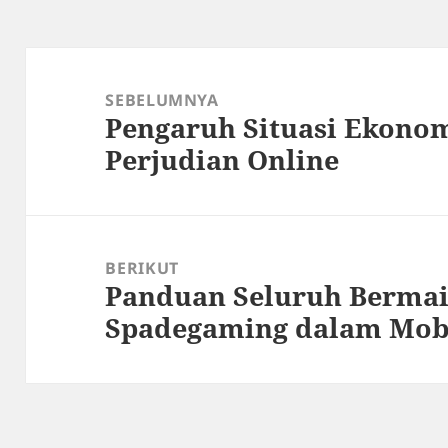
Navigasi
pos
SEBELUMNYA
Pengaruh Situasi Ekono
Pos
Perjudian Online
sebelumnya:
BERIKUT
Panduan Seluruh Bermai
Pos
Spadegaming dalam Mob
berikutnya: