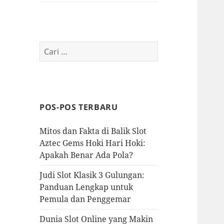
Cari
untuk:
POS-POS TERBARU
Mitos dan Fakta di Balik Slot
Aztec Gems Hoki Hari Hoki:
Apakah Benar Ada Pola?
Judi Slot Klasik 3 Gulungan:
Panduan Lengkap untuk
Pemula dan Penggemar
Dunia Slot Online yang Makin