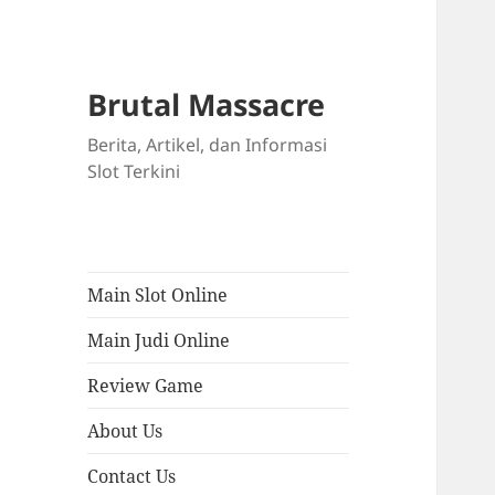
Brutal Massacre
Berita, Artikel, dan Informasi
Slot Terkini
Main Slot Online
Main Judi Online
Review Game
About Us
Contact Us