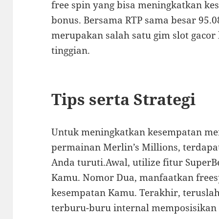
free spin yang bisa meningkatkan 
bonus. Bersama RTP sama besar 95.08
merupakan salah satu gim slot gacor
tinggian.
Tips serta Strategi
Untuk meningkatkan kesempatan me
permainan Merlin’s Millions, terdapa
Anda turuti.Awal, utilize fitur Supe
Kamu. Nomor Dua, manfaatkan frees
kesempatan Kamu. Terakhir, teruslah
terburu-buru internal memposisikan