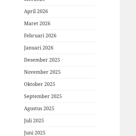
April 2026
Maret 2026
Februari 2026
Januari 2026
Desember 2025
November 2025
Oktober 2025
September 2025
Agustus 2025
Juli 2025
Juni 2025