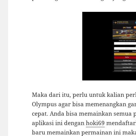
Maka dari itu, perlu untuk kalian pe
Olympus agar bisa memenangkan game 
cepat. Anda bisa memainkan semua p
aplikasi ini dengan
hoki69
mendaftark
baru memainkan permainan ini maka