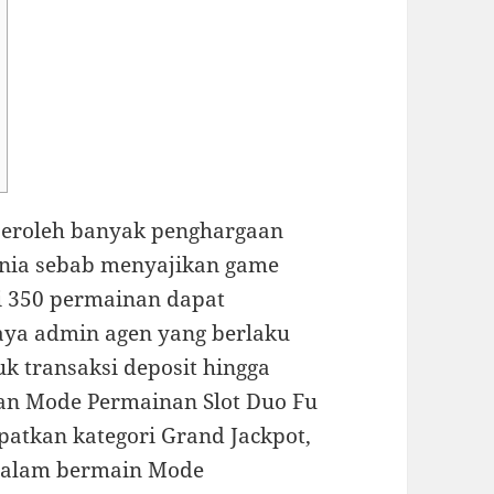
mperoleh banyak penghargaan
unia sebab menyajikan game
ari 350 permainan dapat
aya admin agen yang berlaku
uk transaksi deposit hingga
n Mode Permainan Slot Duo Fu
patkan kategori Grand Jackpot,
 Dalam bermain Mode