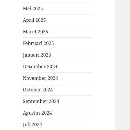
Mei 2025
April 2025
Maret 2025
Februari 2025
Januari 2025
Desember 2024
November 2024
Oktober 2024
September 2024
Agustus 2024
Juli 2024