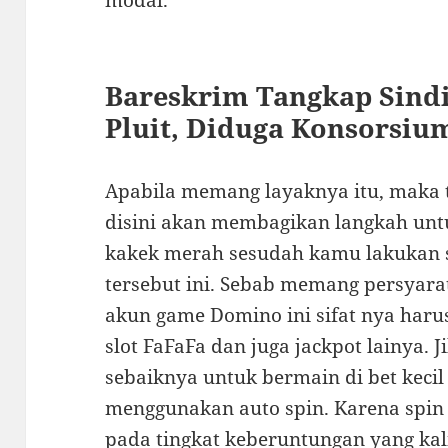
modal.
Bareskrim Tangkap Sindi
Pluit, Diduga Konsorsiu
Apabila memang layaknya itu, maka t
disini akan membagikan langkah unt
kakek merah sesudah kamu lakukan s
tersebut ini. Sebab memang persyara
akun game Domino ini sifat nya haru
slot FaFaFa dan juga jackpot lainya. J
sebaiknya untuk bermain di bet kecil
menggunakan auto spin. Karena spin
pada tingkat keberuntungan yang kal