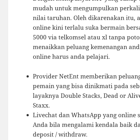
mudah untuk mengumpulkan perkalia
nilai taruhan. Oleh dikarenakan itu, 
online kini terlalu suka bermain ber
5000 via telkomsel atau xl tanpa pot
menaikkan peluang kemenangan anda,
online harus anda pelajari.
Provider NetEnt memberikan peluan
pemain yang bisa dinikmati pada seba
layaknya Double Stacks, Dead or Alive
Staxx.
Livechat dan WhatsApp yang online 
Anda bila mengalami kendala baik dar
deposit / withdraw.