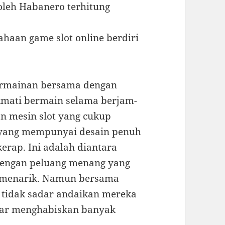
oleh Habanero terhitung
ahaan game slot online berdiri
permainan bersama dengan
kmati bermain selama berjam-
n mesin slot yang cukup
, yang mempunyai desain penuh
rap. Ini adalah diantara
dengan peluang menang yang
 menarik. Namun bersama
 tidak sadar andaikan mereka
gar menghabiskan banyak