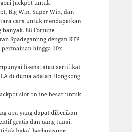
gori Jackpot untuk
t, Big Win, Super Win, dan
ntara cara untuk mendapatkan
 banyak. 88 Fortune
uaran Spadegaming dengan RTP
m permainan hingga 10x.
unyai lisensi atau sertifikat
WLA di dunia adalah Hongkong
ackpot slot online besar untuk
g apa yang dapat diberikan
tif gratis dan uang tunai.
 tidak bakal berlangsung