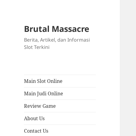
Brutal Massacre
Berita, Artikel, dan Informasi
Slot Terkini
Main Slot Online
Main Judi Online
Review Game
About Us
Contact Us