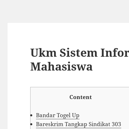
Ukm Sistem Info
Mahasiswa
Content
Bandar Togel Up
Bareskrim Tangkap Sindikat 303