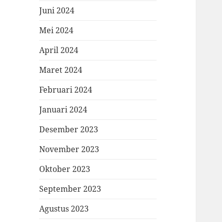
Juni 2024
Mei 2024
April 2024
Maret 2024
Februari 2024
Januari 2024
Desember 2023
November 2023
Oktober 2023
September 2023
Agustus 2023