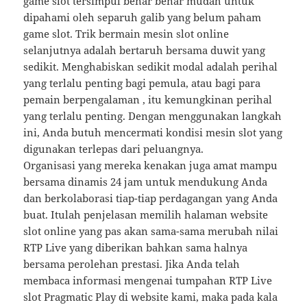
game slot tersimpul benar benar mudah untuk
dipahami oleh separuh galib yang belum paham
game slot. Trik bermain mesin slot online
selanjutnya adalah bertaruh bersama duwit yang
sedikit. Menghabiskan sedikit modal adalah perihal
yang terlalu penting bagi pemula, atau bagi para
pemain berpengalaman , itu kemungkinan perihal
yang terlalu penting. Dengan menggunakan langkah
ini, Anda butuh mencermati kondisi mesin slot yang
digunakan terlepas dari peluangnya.
Organisasi yang mereka kenakan juga amat mampu
bersama dinamis 24 jam untuk mendukung Anda
dan berkolaborasi tiap-tiap perdagangan yang Anda
buat. Itulah penjelasan memilih halaman website
slot online yang pas akan sama-sama merubah nilai
RTP Live yang diberikan bahkan sama halnya
bersama perolehan prestasi. Jika Anda telah
membaca informasi mengenai tumpahan RTP Live
slot Pragmatic Play di website kami, maka pada kala