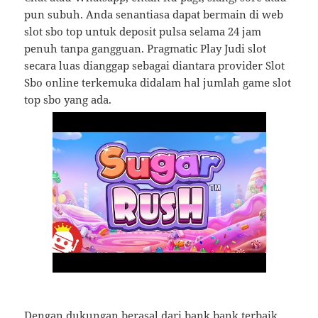
pun subuh. Anda senantiasa dapat bermain di web
slot sbo top untuk deposit pulsa selama 24 jam
penuh tanpa gangguan. Pragmatic Play Judi slot
secara luas dianggap sebagai diantara provider Slot
Sbo online terkemuka didalam hal jumlah game slot
top sbo yang ada.
Dengan dukungan berasal dari bank bank terbaik