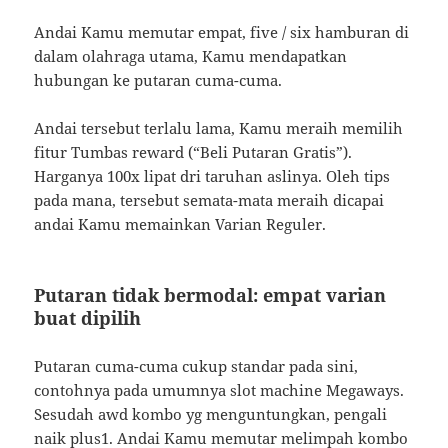
Andai Kamu memutar empat, five / six hamburan di
dalam olahraga utama, Kamu mendapatkan
hubungan ke putaran cuma-cuma.
Andai tersebut terlalu lama, Kamu meraih memilih
fitur Tumbas reward (“Beli Putaran Gratis”).
Harganya 100x lipat dri taruhan aslinya. Oleh tips
pada mana, tersebut semata-mata meraih dicapai
andai Kamu memainkan Varian Reguler.
Putaran tidak bermodal: empat varian
buat dipilih
Putaran cuma-cuma cukup standar pada sini,
contohnya pada umumnya slot machine Megaways.
Sesudah awd kombo yg menguntungkan, pengali
naik plus1. Andai Kamu memutar melimpah kombo