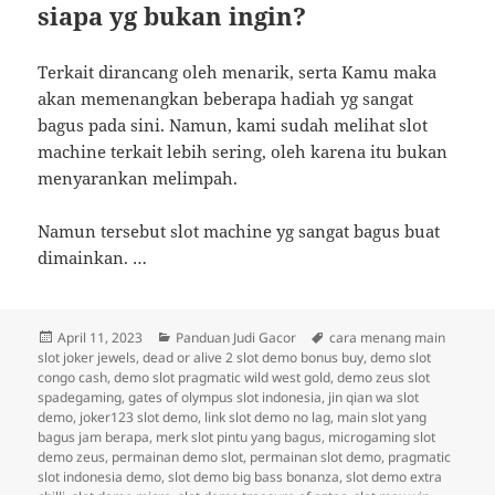
siapa yg bukan ingin?
Terkait dirancang oleh menarik, serta Kamu maka
akan memenangkan beberapa hadiah yg sangat
bagus pada sini. Namun, kami sudah melihat slot
machine terkait lebih sering, oleh karena itu bukan
menyarankan melimpah.
Namun tersebut slot machine yg sangat bagus buat
dimainkan. …
Diposkan
Kategori
Tag
April 11, 2023
Panduan Judi Gacor
cara menang main
pada
slot joker jewels
,
dead or alive 2 slot demo bonus buy
,
demo slot
congo cash
,
demo slot pragmatic wild west gold
,
demo zeus slot
spadegaming
,
gates of olympus slot indonesia
,
jin qian wa slot
demo
,
joker123 slot demo
,
link slot demo no lag
,
main slot yang
bagus jam berapa
,
merk slot pintu yang bagus
,
microgaming slot
demo zeus
,
permainan demo slot
,
permainan slot demo
,
pragmatic
slot indonesia demo
,
slot demo big bass bonanza
,
slot demo extra