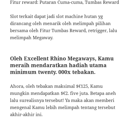
Fitur reward: Putaran Cuma-cuma, Tumbas Reward
Slot terkait dapat jadi slot machine hutan yg
dirancang oleh menarik oleh melimpah pilihan
bersama oleh Fitur Tumbas Reward, retrigger, lalu
melimpah Megaway.
Oleh Excellent Rhino Megaways, Kamu
meraih mendaratkan hadiah utama
minimum twenty. 000x tebakan.
Ahora, oleh tebakan maksimal $€125, Kamu
mungkin mendapatkan $€2. five juta. Betapa aneh
lalu surealisnya tersebut! Ya maka akan memberi
mengenal Kamu lebih melimpah tentang tersebut
akhir-akhir ini.