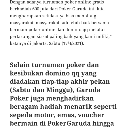
Dengan adanya turnamen poker online gratis
berhadiah 600 juta dari Poker Garuda ini, kita
mengharapkan setidaknya bisa menolong
masyarakat. masyarakat jadi lebih baik bersama
bermain poker online dan domino qq melalui
pertarungan siasat paling baik yang kami miliki,”
katanya di Jakarta, Sabtu (17/4/2021).
Selain turnamen poker dan
kesibukan domino qq yang
diadakan tiap-tiap akhir pekan
(Sabtu dan Minggu), Garuda
Poker juga menghadirkan
beragam hadiah menarik seperti
sepeda motor, emas, voucher
bermain di PokerGaruda hingga