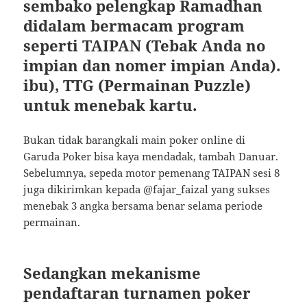
sembako pelengkap Ramadhan
didalam bermacam program
seperti TAIPAN (Tebak Anda no
impian dan nomer impian Anda).
ibu), TTG (Permainan Puzzle)
untuk menebak kartu.
Bukan tidak barangkali main poker online di
Garuda Poker bisa kaya mendadak, tambah Danuar.
Sebelumnya, sepeda motor pemenang TAIPAN sesi 8
juga dikirimkan kepada @fajar_faizal yang sukses
menebak 3 angka bersama benar selama periode
permainan.
Sedangkan mekanisme
pendaftaran turnamen poker