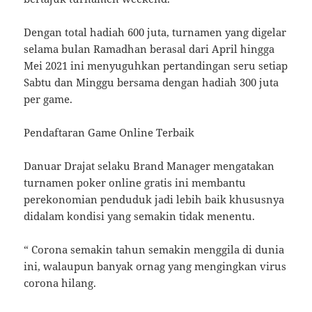
Dengan total hadiah 600 juta, turnamen yang digelar
selama bulan Ramadhan berasal dari April hingga
Mei 2021 ini menyuguhkan pertandingan seru setiap
Sabtu dan Minggu bersama dengan hadiah 300 juta
per game.
Pendaftaran Game Online Terbaik
Danuar Drajat selaku Brand Manager mengatakan
turnamen poker online gratis ini membantu
perekonomian penduduk jadi lebih baik khususnya
didalam kondisi yang semakin tidak menentu.
“ Corona semakin tahun semakin menggila di dunia
ini, walaupun banyak ornag yang mengingkan virus
corona hilang.