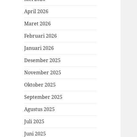
April 2026
Maret 2026
Februari 2026
Januari 2026
Desember 2025
November 2025
Oktober 2025
September 2025
Agustus 2025
Juli 2025
Juni 2025