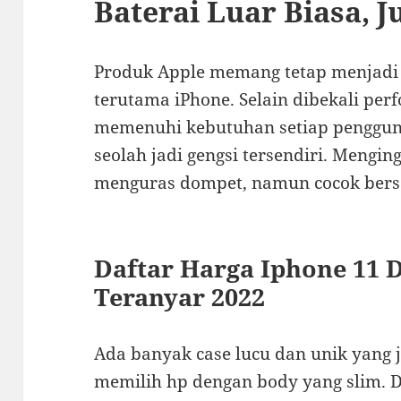
Baterai Luar Biasa, 
Produk Apple memang tetap menjadi
terutama iPhone. Selain dibekali pe
memenuhi kebutuhan setiap penggu
seolah jadi gengsi tersendiri. Mengi
menguras dompet, namun cocok bers
Daftar Harga Iphone 11 
Teranyar 2022
Ada banyak case lucu dan unik yang 
memilih hp dengan body yang slim. Di