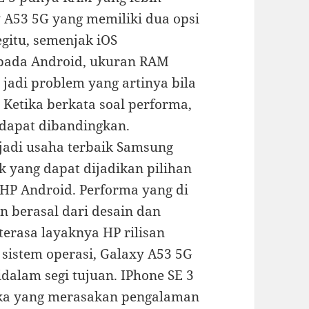
y A53 5G yang memiliki dua opsi
gitu, semenjak iOS
ipada Android, ukuran RAM
n jadi problem yang artinya bila
Ketika berkata soal performa,
 dapat dibandingkan.
 jadi usaha terbaik Samsung
k yang dapat dijadikan pilihan
HP Android. Performa yang di
 berasal dari desain dan
terasa layaknya HP rilisan
i sistem operasi, Galaxy A53 5G
dalam segi tujuan. IPhone SE 3
reka yang merasakan pengalaman