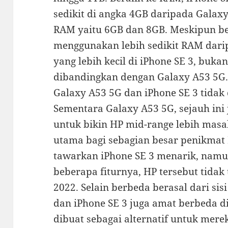
sedikit di angka 4GB daripada Galax
RAM yaitu 6GB dan 8GB. Meskipun be
menggunakan lebih sedikit RAM dar
yang lebih kecil di iPhone SE 3, buka
dibandingkan dengan Galaxy A53 5G. 
Galaxy A53 5G dan iPhone SE 3 tidak
Sementara Galaxy A53 5G, sejauh ini
untuk bikin HP mid-range lebih masa
utama bagi sebagian besar penikmat 
tawarkan iPhone SE 3 menarik, namun
beberapa fiturnya, HP tersebut tidak 
2022. Selain berbeda berasal dari sis
dan iPhone SE 3 juga amat berbeda di
dibuat sebagai alternatif untuk me