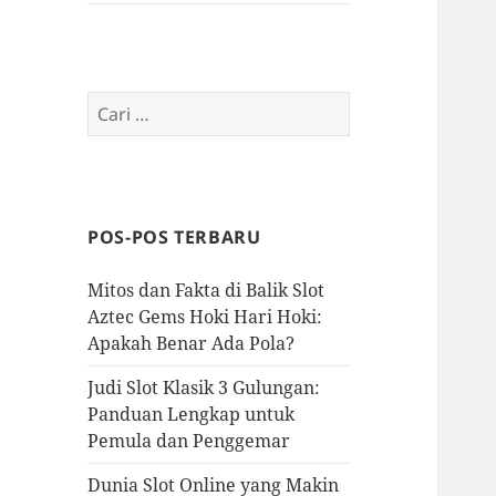
Cari
untuk:
POS-POS TERBARU
Mitos dan Fakta di Balik Slot
Aztec Gems Hoki Hari Hoki:
Apakah Benar Ada Pola?
Judi Slot Klasik 3 Gulungan:
Panduan Lengkap untuk
Pemula dan Penggemar
Dunia Slot Online yang Makin