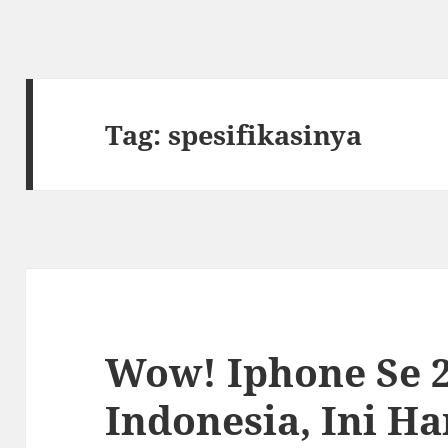
Tag:
spesifikasinya
Wow! Iphone Se 2
Indonesia, Ini H