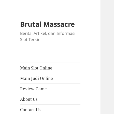
Brutal Massacre
Berita, Artikel, dan Informasi
Slot Terkini
Main Slot Online
Main Judi Online
Review Game
About Us
Contact Us