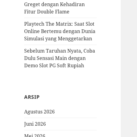
Greget dengan Kehadiran
Fitur Double Flame
Playtech The Matrix: Saat Slot
Online Bertemu dengan Dunia
Simulasi yang Menggetarkan
Sebelum Taruhan Nyata, Coba
Dulu Sensasi Main dengan
Demo Slot PG Soft Rupiah
ARSIP
Agustus 2026
Juni 2026
Mei 2026